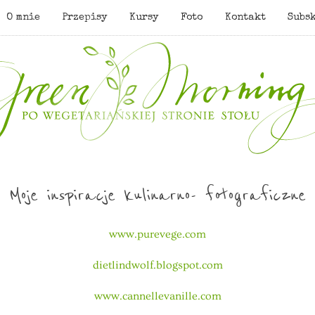
O mnie
Przepisy
Kursy
Foto
Kontakt
Subs
Moje inspiracje kulinarno- fotograficzne
www.purevege.com
dietlindwolf.blogspot.com
www.cannellevanille.com