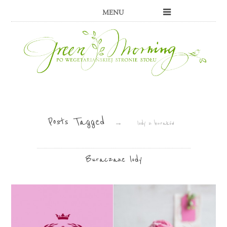
MENU
Posts Tagged
→
lody z buraków
Buraczane lody