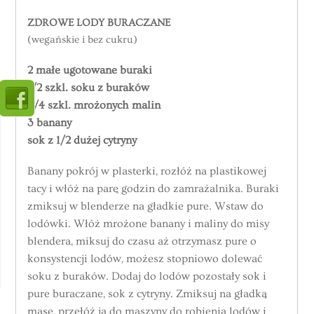
ZDROWE LODY BURACZANE
(wegańskie i bez cukru)
2 małe ugotowane buraki
1/2 szkl. soku z buraków
3/4 szkl. mrożonych malin
3 banany
sok z 1/2 dużej cytryny
Banany pokrój w plasterki, rozłóż na plastikowej
tacy i włóż na parę godzin do zamrażalnika. Buraki
zmiksuj w blenderze na gładkie pure. Wstaw do
lodówki. Włóż mrożone banany i maliny do misy
blendera, miksuj do czasu aż otrzymasz pure o
konsystencji lodów, możesz stopniowo dolewać
soku z buraków. Dodaj do lodów pozostały sok i
pure buraczane, sok z cytryny. Zmiksuj na gładką
masę, przełóż ja do maszyny do robienia lodów i