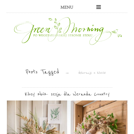
MENU
Posts Tagged
→
dekoracje z kłosów
Kłosy zbóż- sesja dla Weranda Country