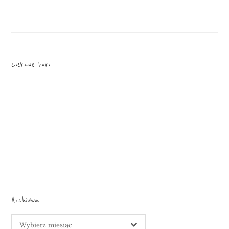
Ciekawe linki
Archiwum
Archiwum
Wybierz miesiąc