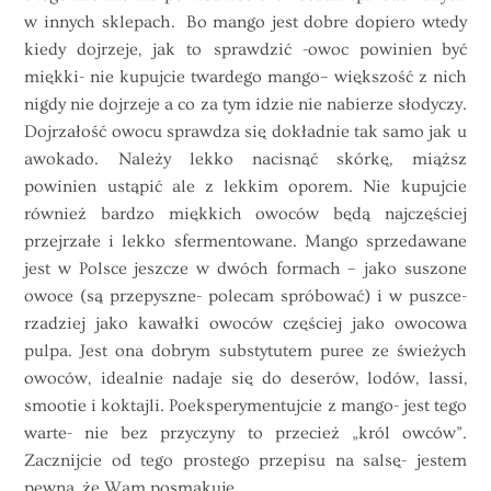
w innych sklepach. Bo mango jest dobre dopiero wtedy
kiedy dojrzeje, jak to sprawdzić -owoc powinien być
miękki- nie kupujcie twardego
mango
– większość z nich
nigdy nie dojrzeje a co za tym idzie nie nabierze słodyczy.
Dojrzałość owocu sprawdza się dokładnie tak samo jak u
awokado. Należy lekko nacisnąć skórkę, miąższ
powinien ustąpić ale z lekkim oporem. Nie kupujcie
również bardzo miękkich owoców będą najczęściej
przejrzałe i lekko sfermentowane.
Mango
sprzedawane
jest w Polsce jeszcze w dwóch formach – jako suszone
owoce (są przepyszne- polecam spróbować) i w puszce-
rzadziej jako kawałki owoców częściej jako owocowa
pulpa. Jest ona dobrym substytutem puree ze świeżych
owoców, idealnie nadaje się do deserów, lodów, lassi,
smootie i koktajli. Poeksperymentujcie z mango- jest tego
warte- nie bez przyczyny to przecież „król owców”.
Zacznijcie od tego prostego przepisu na salsę- jestem
pewna, że Wam posmakuje.