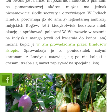
ten owoc!) jest bardzo niepozorne, malutkie, z plamami
na pomarańczowej skórce, miąższ ma jednak
niesamowicie słodki,soczysty i orzeźwiający. W Indiach
Hindusi porównują go do amrity- legendarnej ambrozji
indyjskich Bogów. Jeśli kiedykolwiek będziecie mieli
okazję je spróbować- polecam! W Warszawie w sezonie
na indyjskie mango (czyli od kwietnia do końca lata)
można kupić je
w tym prowadzonym przez hindusów
sklepie
. Sprowadzają je co poniedziałek całymi
kartonami z Londynu, ustawiają się po nie kolejki a
czasami trzeba się nawet zapisywać na specjalna listę.