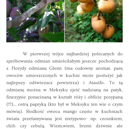
W pierwszej trójce najbardziej polecanych do
spróbowania odmian umieściłabym jeszcze pochodzącą
z Florydy odmianę Glenn (ma cudowny aromat, parę
owoców umieszczonych w kuchni może posłużyć jak
najlepszy odświeżacz powietrza) i Ataulfo. To tą
odmianę można w Meksyku zjeść nadzianą na patyk,
finezyjnie ponacinaną w kształt róży i obficie posypaną
(!!!)… ostrą papryką (kto był w Meksyku ten wie o czym
mówię). Słodkość owocu
mango
często w kuchniach
świata przełamywana jest nietypowo- np. czosnkiem,
chili czy cebulą. Wiem,wiem, brzmi dziwnie ale