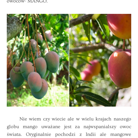
owoców- MANGO.
Nie wiem czy wiecie ale w wielu krajach naszego
globu mango uważane jest za najwspanialszy owoc
świata. Oryginalnie pochodzi z Indii ale mangowe