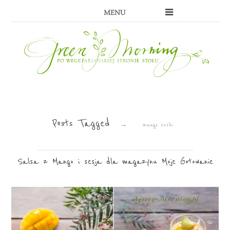
MENU
Posts Tagged
→
mango sushi
Salsa z Mango i sesja dla magazynu Moje Gotowanie