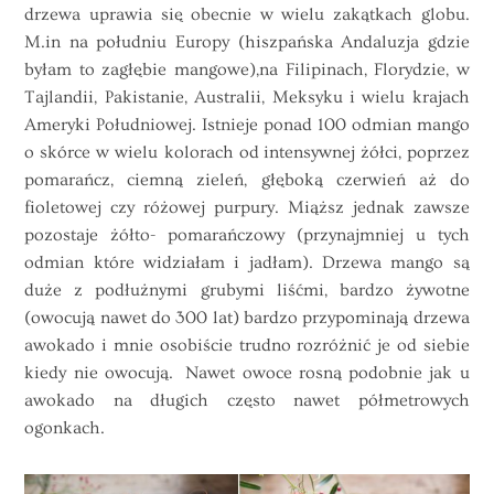
drzewa uprawia się obecnie w wielu zakątkach globu.
M.in na południu Europy (hiszpańska Andaluzja gdzie
byłam to zagłębie mangowe),na Filipinach, Florydzie, w
Tajlandii, Pakistanie, Australii, Meksyku i wielu krajach
Ameryki Południowej. Istnieje ponad 100 odmian mango
o skórce w wielu kolorach od intensywnej żółci, poprzez
pomarańcz, ciemną zieleń, głęboką czerwień aż do
fioletowej czy różowej purpury. Miąższ jednak zawsze
pozostaje żółto- pomarańczowy (przynajmniej u tych
odmian które widziałam i jadłam). Drzewa
mango
są
duże z podłużnymi grubymi liśćmi, bardzo żywotne
(owocują nawet do 300 lat) bardzo przypominają drzewa
awokado i mnie osobiście trudno rozróżnić je od siebie
kiedy nie owocują. Nawet owoce rosną podobnie jak u
awokado na długich często nawet półmetrowych
ogonkach.