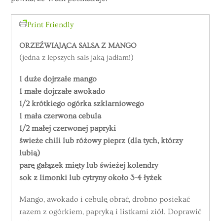
Print Friendly
ORZEŹWIAJĄCA SALSA Z MANGO
(jedna z lepszych sals jaką jadłam!)
1 duże dojrzałe mango
1 małe dojrzałe awokado
1/2 krótkiego ogórka szklarniowego
1 mała czerwona cebula
1/2 małej czerwonej papryki
świeże chili lub różowy pieprz (dla tych, którzy
lubią)
parę gałązek mięty lub świeżej kolendry
sok z limonki lub cytryny około 3-4 łyżek
Mango, awokado i cebulę obrać, drobno posiekać
razem z ogórkiem, papryką i listkami ziół. Doprawić