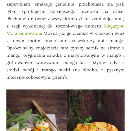
zapewniam- smakuje genialnie- przekonacie się jeśli
tylko spróbujecie dzisiejszego przepisu na salsę.
Pochodzi on (wraz z wszystkimi dzisiejszymi zdjęciami)
z sesji wykonanej do styczniowego numeru
Magazynu
Moje Gotowanie
. Można już go znaleźć w kioskach wraz
z innymi moimi przepisami na wykorzystanie mango.
Oprócz salsy, znajdziecie tam pyszny sernik na zimno z
mango, oryginalną sałatkę z marynowanymi w mango i
grillowanymi warzywami, mango lassi- słynny indyjski
słodki napój i mango sushi (na słodko, z pysznym
mleczno-kokosowym ryżem).