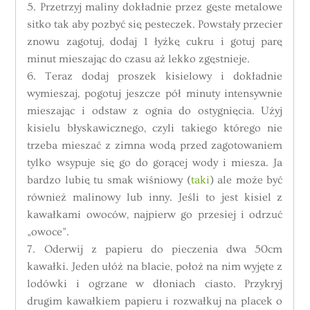
5. Przetrzyj maliny dokładnie przez gęste metalowe
sitko tak aby pozbyć się pesteczek. Powstały przecier
znowu zagotuj, dodaj 1 łyżkę cukru i gotuj parę
minut mieszając do czasu aż lekko zgęstnieje.
6. Teraz dodaj proszek kisielowy i dokładnie
wymieszaj, pogotuj jeszcze pół minuty intensywnie
mieszając i odstaw z ognia do ostygnięcia. Użyj
kisielu błyskawicznego, czyli takiego którego nie
trzeba mieszać z zimna wodą przed zagotowaniem
tylko wsypuje się go do gorącej wody i miesza. Ja
bardzo lubię tu smak wiśniowy (
taki
) ale może być
również malinowy lub inny. Jeśli to jest kisiel z
kawałkami owoców, najpierw go przesiej i odrzuć
„owoce”.
7. Oderwij z papieru do pieczenia dwa 50cm
kawałki. Jeden ułóż na blacie, położ na nim wyjęte z
lodówki i ogrzane w dłoniach ciasto. Przykryj
drugim kawałkiem papieru i rozwałkuj na placek o