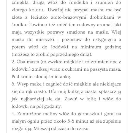
zmiękła, drugą włóż do rondelka i zrumień do
złotego koloru. Uważaj nie przypal masła, ma być
złote z leciutko złoto-brązowymi drobinkami w
środku. Powinno też mieć ten cudowny aromat jaki
mają wszystkie potrawy smażone na maśle. Wlej
masło do miseczki i pozostaw do ostygnięcia a
potem włóż do lodówki na minimum godzinę
(możesz to zrobić poprzedniego dnia).
2. Oba masła (to zwykłe miękkie i to zrumienione z
lodówki) zmiksuj wraz z cukrami na puszysta masę.
Pod koniec dodaj śmietankę.
3. Wsyp mąkę i zagnieć dość miękkie ale nieklejące
się do rąk ciasto. Uformuj kulkę z ciasta, spłaszcz ją
jak najbardziej się da. Zawiń w folię i włóż do
lodówki na pół godziny.
4. Zamrożone maliny włóż do garnuszka i gotuj na
małym ogniu przez około 5-8 minut aż się zupełnie
rozgotują. Mieszaj od czasu do czasu.