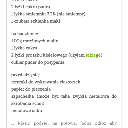
2 łyżki cukru pudru
1 łyżka śmietanki 30% (nie śmietany)
1 czubata szklanka mąki
na nadzienie:
400g mrożonych malin
1 łyżka cukru
2 łyżki proszku kisielowego (użyłam
takiego
)
cukier puder do posypania
przydadzą się:
foremki do wykrawania ciasteczek
papier do pieczenia
szpachelka (może być taka zwykła metalowa do
skrobania ścian)
metalowe sitko
1. Masło podziel na połowę. Jedną odłóż aby