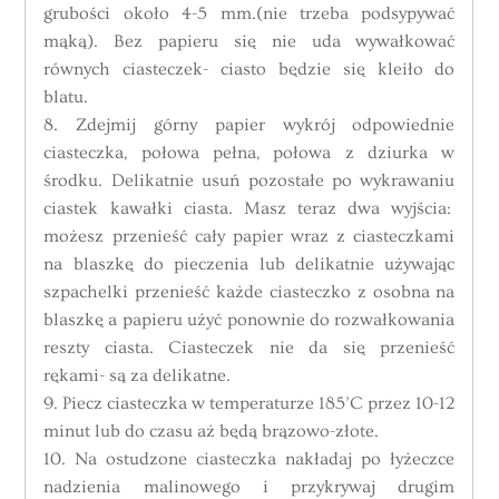
grubości około 4-5 mm.(nie trzeba podsypywać
mąką). Bez papieru się nie uda wywałkować
równych ciasteczek- ciasto będzie się kleiło do
blatu.
8. Zdejmij górny papier wykrój odpowiednie
ciasteczka, połowa pełna, połowa z dziurka w
środku. Delikatnie usuń pozostałe po wykrawaniu
ciastek kawałki ciasta. Masz teraz dwa wyjścia:
możesz przenieść cały papier wraz z ciasteczkami
na blaszkę do pieczenia lub delikatnie używając
szpachelki przenieść każde ciasteczko z osobna na
blaszkę a papieru użyć ponownie do rozwałkowania
reszty ciasta. Ciasteczek nie da się przenieść
rękami- są za delikatne.
9. Piecz ciasteczka w temperaturze 185’C przez 10-12
minut lub do czasu aż będą brązowo-złote.
10. Na ostudzone ciasteczka nakładaj po łyżeczce
nadzienia malinowego i przykrywaj drugim