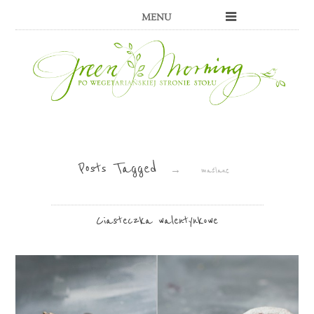
MENU
Posts Tagged
→
maślane
Ciasteczka walentynkowe