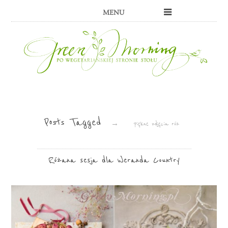
MENU
Posts Tagged
→
piękne zdjęcia róż
Różana sesja dla Weranda Country