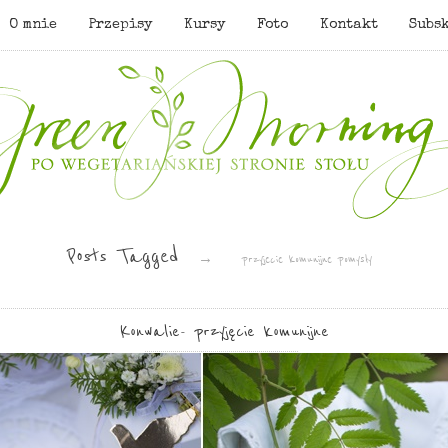
O mnie
Przepisy
Kursy
Foto
Kontakt
Subs
Posts Tagged
→
przyjecie komunijne pomysły
Konwalie- przyjęcie komunijne