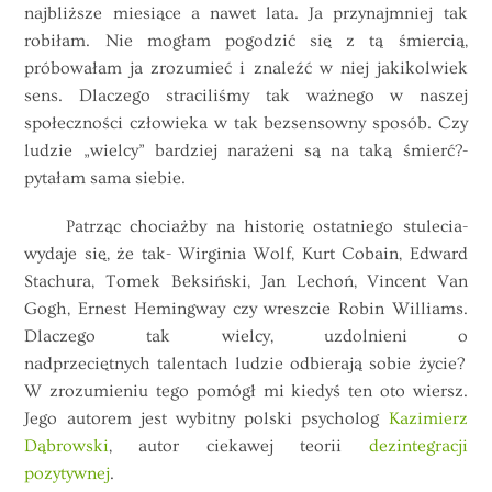
najbliższe miesiące a nawet lata. Ja przynajmniej tak
robiłam. Nie mogłam pogodzić się z tą śmiercią,
próbowałam ja zrozumieć i znaleźć w niej jakikolwiek
sens. Dlaczego straciliśmy tak ważnego w naszej
społeczności człowieka w tak bezsensowny sposób. Czy
ludzie „wielcy” bardziej narażeni są na taką śmierć?-
pytałam sama siebie.
Patrząc chociażby na historię ostatniego stulecia-
wydaje się, że tak- Wirginia Wolf, Kurt Cobain, Edward
Stachura, Tomek Beksiński, Jan Lechoń, Vincent Van
Gogh, Ernest Hemingway czy wreszcie Robin Williams.
Dlaczego tak wielcy, uzdolnieni o
nadprzeciętnych talentach ludzie odbierają sobie życie?
W zrozumieniu tego pomógł mi kiedyś ten oto wiersz.
Jego autorem jest wybitny polski psycholog
Kazimierz
Dąbrowski
, autor ciekawej teorii
dezintegracji
pozytywnej
.