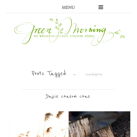
MENU
Posts Tagged
→
samobójstwo
Dajcie czasowi czas.