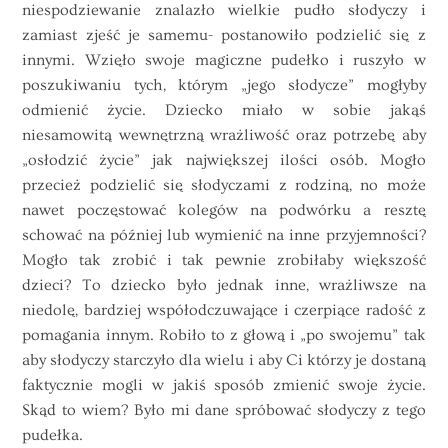
niespodziewanie znalazło wielkie pudło słodyczy i
zamiast zjeść je samemu- postanowiło podzielić się z
innymi. Wzięło swoje magiczne pudełko i ruszyło w
poszukiwaniu tych, którym „jego słodycze” mogłyby
odmienić życie. Dziecko miało w sobie jakąś
niesamowitą wewnętrzną wrażliwość oraz potrzebę aby
„osłodzić życie” jak największej ilości osób. Mogło
przecież podzielić się słodyczami z rodziną, no może
nawet poczęstować kolegów na podwórku a resztę
schować na później lub wymienić na inne przyjemności?
Mogło tak zrobić i tak pewnie zrobiłaby większość
dzieci? To dziecko było jednak inne, wrażliwsze na
niedolę, bardziej współodczuwające i czerpiące radość z
pomagania innym. Robiło to z głową i „po swojemu” tak
aby słodyczy starczyło dla wielu i aby Ci którzy je dostaną
faktycznie mogli w jakiś sposób zmienić swoje życie.
Skąd to wiem? Było mi dane spróbować słodyczy z tego
pudełka.