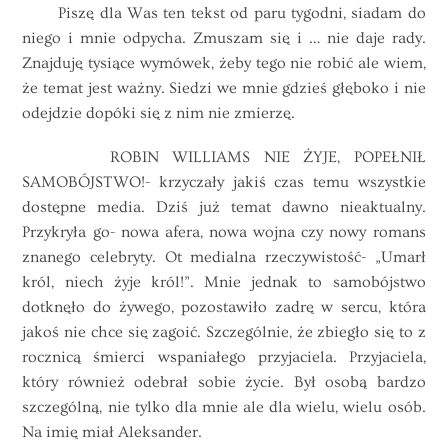
Piszę dla Was ten tekst od paru tygodni, siadam do
niego i mnie odpycha. Zmuszam się i … nie daje rady.
Znajduję tysiące wymówek, żeby tego nie robić ale wiem,
że temat jest ważny. Siedzi we mnie gdzieś głęboko i nie
odejdzie dopóki się z nim nie zmierzę.
ROBIN WILLIAMS NIE ŻYJE, POPEŁNIŁ
SAMOBÓJSTWO!- krzyczały jakiś czas temu wszystkie
dostępne media. Dziś już temat dawno nieaktualny.
Przykryła go- nowa afera, nowa wojna czy nowy romans
znanego celebryty. Ot medialna rzeczywistość- „Umarł
król, niech żyje król!”. Mnie jednak to samobójstwo
dotknęło do żywego, pozostawiło zadrę w sercu, która
jakoś nie chce się zagoić. Szczególnie, że zbiegło się to z
rocznicą śmierci wspaniałego przyjaciela. Przyjaciela,
który również odebrał sobie życie. Był osobą bardzo
szczególną, nie tylko dla mnie ale dla wielu, wielu osób.
Na imię miał Aleksander.