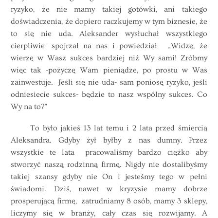
ryzyko, że nie mamy takiej gotówki, ani takiego
doświadczenia, że dopiero raczkujemy w tym biznesie, że
to się nie uda. Aleksander wysłuchał wszystkiego
cierpliwie- spojrzał na nas i powiedział- „Widzę, że
wierzę w Wasz sukces bardziej niż Wy sami! Zróbmy
więc tak -pożyczę Wam pieniądze, po prostu w Was
zainwestuje. Jeśli się nie uda- sam poniosę ryzyko, jeśli
odniesiecie sukces- będzie to nasz wspólny sukces. Co
Wy na to?”
To było jakieś 13 lat temu i 2 lata przed śmiercią
Aleksandra. Gdyby żył byłby z nas dumny. Przez
wszystkie te lata pracowaliśmy bardzo ciężko aby
stworzyć naszą rodzinną firmę. Nigdy nie dostalibyśmy
takiej szansy gdyby nie On i jesteśmy tego w pełni
świadomi. Dziś, nawet w kryzysie mamy dobrze
prosperującą firmę, zatrudniamy 8 osób, mamy 3 sklepy,
liczymy się w branży, cały czas się rozwijamy. A