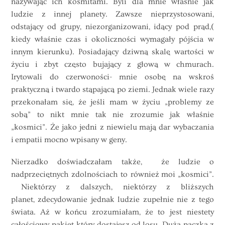
nazywając ich kosmitami. Byli dla mnie właśnie jak
ludzie z innej planety. Zawsze nieprzystosowani,
odstający od grupy, niezorganizowani, idący pod prąd,(
kiedy właśnie czas i okoliczności wymagały pójścia w
innym kierunku). Posiadający dziwną skalę wartości w
życiu i zbyt często bujający z głową w chmurach.
Irytowali do czerwoności- mnie osobę na wskroś
praktyczną i twardo stąpającą po ziemi. Jednak wiele razy
przekonałam się, że jeśli mam w życiu „problemy ze
sobą” to nikt mnie tak nie zrozumie jak właśnie
„kosmici”. Że jako jedni z niewielu mają dar wybaczania
i empatii mocno wpisany w geny.
Nierzadko doświadczałam także, że ludzie o
nadprzeciętnych zdolnościach to również moi „kosmici”.
Niektórzy z dalszych, niektórzy z bliższych
planet, zdecydowanie jednak ludzie zupełnie nie z tego
świata. Aż w końcu zrozumiałam, że to jest niestety
całościowy pakiet który dostajesz od losu. Duża paczka z