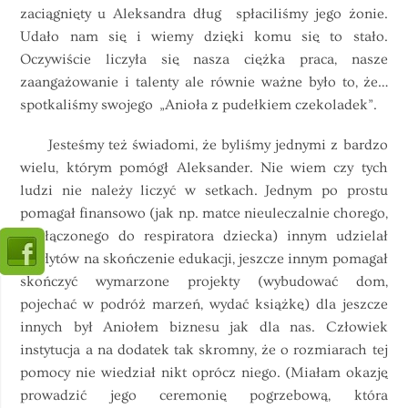
zaciągnięty u Aleksandra dług spłaciliśmy jego żonie.
Udało nam się i wiemy dzięki komu się to stało.
Oczywiście liczyła się nasza ciężka praca, nasze
zaangażowanie i talenty ale równie ważne było to, że…
spotkaliśmy swojego „Anioła z pudełkiem czekoladek”.
Jesteśmy też świadomi, że byliśmy jednymi z bardzo
wielu, którym pomógł Aleksander. Nie wiem czy tych
ludzi nie należy liczyć w setkach. Jednym po prostu
pomagał finansowo (jak np. matce nieuleczalnie chorego,
podłączonego do respiratora dziecka) innym udzielał
kredytów na skończenie edukacji, jeszcze innym pomagał
skończyć wymarzone projekty (wybudować dom,
pojechać w podróż marzeń, wydać książkę) dla jeszcze
innych był Aniołem biznesu jak dla nas. Człowiek
instytucja a na dodatek tak skromny, że o rozmiarach tej
pomocy nie wiedział nikt oprócz niego. (Miałam okazję
prowadzić jego ceremonię pogrzebową, która