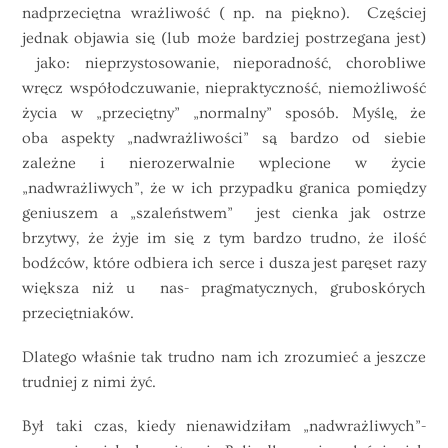
nadprzeciętna wrażliwość ( np. na piękno). Częściej
jednak objawia się (lub może bardziej postrzegana jest)
jako: nieprzystosowanie, nieporadność, chorobliwe
wręcz współodczuwanie, niepraktyczność, niemożliwość
życia w „przeciętny” „normalny” sposób. Myślę, że
oba aspekty „nadwrażliwości” są bardzo od siebie
zależne i nierozerwalnie wplecione w życie
„nadwrażliwych”, że w ich przypadku granica pomiędzy
geniuszem a „szaleństwem” jest cienka jak ostrze
brzytwy, że żyje im się z tym bardzo trudno, że ilość
bodźców, które odbiera ich serce i dusza jest paręset razy
większa niż u nas- pragmatycznych, gruboskórych
przeciętniaków.
Dlatego właśnie tak trudno nam ich zrozumieć a jeszcze
trudniej z nimi żyć.
Był taki czas, kiedy nienawidziłam „nadwrażliwych”-