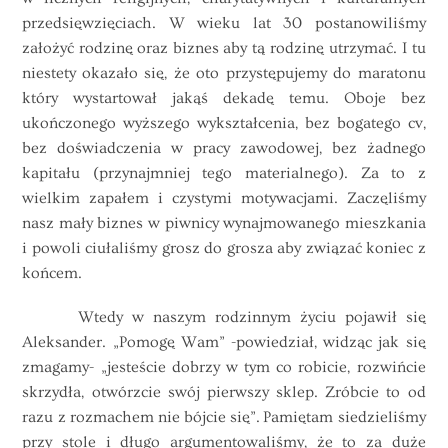
przedsięwzięciach. W wieku lat 30 postanowiliśmy
założyć rodzinę oraz biznes aby tą rodzinę utrzymać. I tu
niestety okazało się, że oto przystępujemy do maratonu
który wystartował jakąś dekadę temu. Oboje bez
ukończonego wyższego wykształcenia, bez bogatego cv,
bez doświadczenia w pracy zawodowej, bez żadnego
kapitału (przynajmniej tego materialnego). Za to z
wielkim zapałem i czystymi motywacjami. Zaczęliśmy
nasz mały biznes w piwnicy wynajmowanego mieszkania
i powoli ciułaliśmy grosz do grosza aby związać koniec z
końcem.
Wtedy w naszym rodzinnym życiu pojawił się
Aleksander. „Pomogę Wam” -powiedział, widząc jak się
zmagamy- „jesteście dobrzy w tym co robicie, rozwińcie
skrzydła, otwórzcie swój pierwszy sklep. Zróbcie to od
razu z rozmachem nie bójcie się”. Pamiętam siedzieliśmy
przy stole i długo argumentowaliśmy, że to za duże