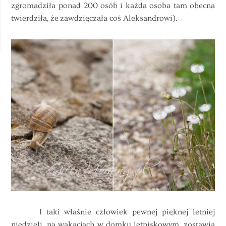
zgromadziła ponad 200 osób i każda osoba tam obecna
twierdziła, że zawdzięczała coś Aleksandrowi).
I taki właśnie człowiek pewnej pięknej letniej
niedzieli, na wakacjach w domku letniskowym, zostawia