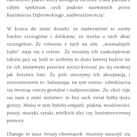
całym spektrum cech pięknie nazwanych przez
Kazimierza Dąbrowskiego „nadwrażliwością”.
W końcu do mnie dotarło, że nadwrażliwi to osoby
bardzo szczególne i delikatne, że trzeba o nich dbać
szczególnie. Że robienie z nich na siłę „normalnych
ludzi” mija się z celem. Że musimy ich zaakceptować
takimi jacy są. Jeśli to zrobimy to dużo łatwiej będzie im
(w ich niełatwym przecież życiu) kroczyć po tej cienkiej
jak brzytwa linii. Że jeśli otoczymy ich akceptacją i
zrozumieniem to- balansując na tym ostrzu- odwdzięczą
się tworząc rzeczy genialne i nadprzeciętne. Że, choć żyje
się nam z nimi niełatwo- to bez nich świat byłby dużo
gorszy. Mniej w nim byłoby empatii, piękna, wrażliwości,
poezji, muzyki, sztuki, wielkich idei czy bezinteresownej
pomocy.
Dlatego to nasz święty obowiązek- musimy nauczyć się