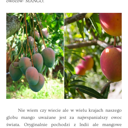
owoców- MANGO.
Nie wiem czy wiecie ale w wielu krajach naszego
globu mango uważane jest za najwspanialszy owoc
świata. Oryginalnie pochodzi z Indii ale mangowe