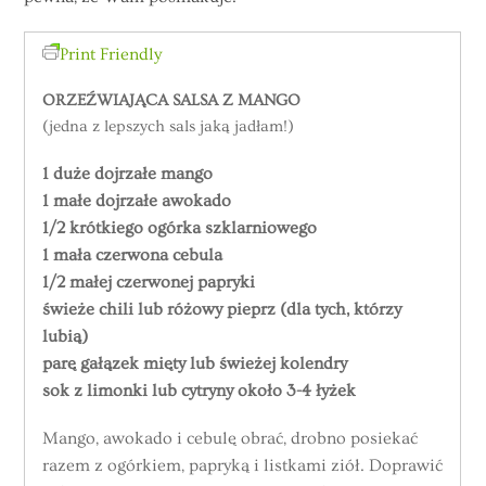
Print Friendly
ORZEŹWIAJĄCA SALSA Z MANGO
(jedna z lepszych sals jaką jadłam!)
1 duże dojrzałe mango
1 małe dojrzałe awokado
1/2 krótkiego ogórka szklarniowego
1 mała czerwona cebula
1/2 małej czerwonej papryki
świeże chili lub różowy pieprz (dla tych, którzy
lubią)
parę gałązek mięty lub świeżej kolendry
sok z limonki lub cytryny około 3-4 łyżek
Mango, awokado i cebulę obrać, drobno posiekać
razem z ogórkiem, papryką i listkami ziół. Doprawić