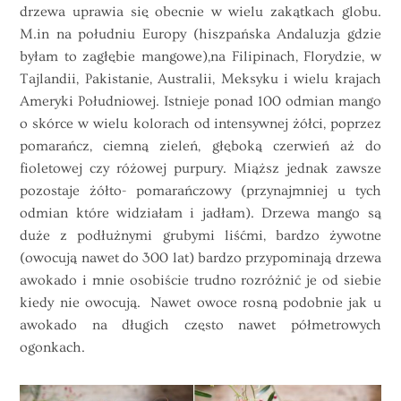
drzewa uprawia się obecnie w wielu zakątkach globu.
M.in na południu Europy (hiszpańska Andaluzja gdzie
byłam to zagłębie mangowe),na Filipinach, Florydzie, w
Tajlandii, Pakistanie, Australii, Meksyku i wielu krajach
Ameryki Południowej. Istnieje ponad 100 odmian mango
o skórce w wielu kolorach od intensywnej żółci, poprzez
pomarańcz, ciemną zieleń, głęboką czerwień aż do
fioletowej czy różowej purpury. Miąższ jednak zawsze
pozostaje żółto- pomarańczowy (przynajmniej u tych
odmian które widziałam i jadłam). Drzewa
mango
są
duże z podłużnymi grubymi liśćmi, bardzo żywotne
(owocują nawet do 300 lat) bardzo przypominają drzewa
awokado i mnie osobiście trudno rozróżnić je od siebie
kiedy nie owocują. Nawet owoce rosną podobnie jak u
awokado na długich często nawet półmetrowych
ogonkach.