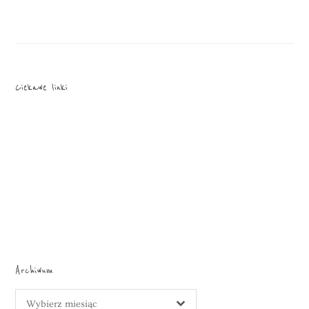
Ciekawe linki
Archiwum
Archiwum
Wybierz miesiąc