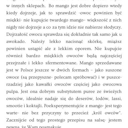
w innych sklepach. Bo mango jest dobre dopiero wtedy
kiedy dojrzeje, jak to sprawdzić -owoc powinien być
miękki- nie kupujcie twardego
mango
– większość z nich
nigdy nie dojrzeje a co za tym idzie nie nabierze słodyczy.
Dojrzałość owocu sprawdza się dokładnie tak samo jak u
awokado. Należy lekko nacisnąć skórkę, miąższ
powinien ustąpić ale z lekkim oporem. Nie kupujcie
również bardzo miękkich owoców będą najczęściej
przejrzałe i lekko sfermentowane.
Mango
sprzedawane
jest w Polsce jeszcze w dwóch formach – jako suszone
owoce (są przepyszne- polecam spróbować) i w puszce-
rzadziej jako kawałki owoców częściej jako owocowa
pulpa. Jest ona dobrym substytutem puree ze świeżych
owoców, idealnie nadaje się do deserów, lodów, lassi,
smootie i koktajli. Poeksperymentujcie z mango- jest tego
warte- nie bez przyczyny to przecież „król owców”.
Zacznijcie od tego prostego przepisu na salsę- jestem
pewna, że Wam posmakuje.