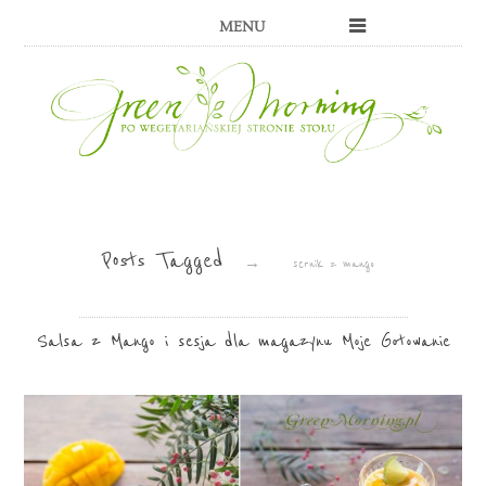
MENU
Posts Tagged
→
sernik z mango
Salsa z Mango i sesja dla magazynu Moje Gotowanie