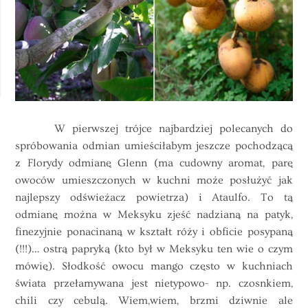
W pierwszej trójce najbardziej polecanych do
spróbowania odmian umieściłabym jeszcze pochodzącą
z Florydy odmianę Glenn (ma cudowny aromat, parę
owoców umieszczonych w kuchni może posłużyć jak
najlepszy odświeżacz powietrza) i Ataulfo. To tą
odmianę można w Meksyku zjeść nadzianą na patyk,
finezyjnie ponacinaną w kształt róży i obficie posypaną
(!!!)… ostrą papryką (kto był w Meksyku ten wie o czym
mówię). Słodkość owocu
mango
często w kuchniach
świata przełamywana jest nietypowo- np. czosnkiem,
chili czy cebulą. Wiem,wiem, brzmi dziwnie ale