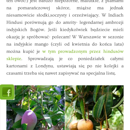
ten owoc!) jest bardzo niepozorne, malutkie, z plamami
na pomarańczowej skórce, miąższ ma jednak
niesamowicie słodki,soczysty i orzeźwiający. W Indiach
Hindusi porównują go do amrity- legendarnej ambrozji
indyjskich Bogów. Jeśli kiedykolwiek będziecie mieli
okazję je spróbować- polecam! W Warszawie w sezonie
na indyjskie mango (czyli od kwietnia do końca lata)
można kupić je
w tym prowadzonym przez hindusów
sklepie
. Sprowadzają je co poniedziałek całymi
kartonami z Londynu, ustawiają się po nie kolejki a
czasami trzeba się nawet zapisywać na specjalna listę.