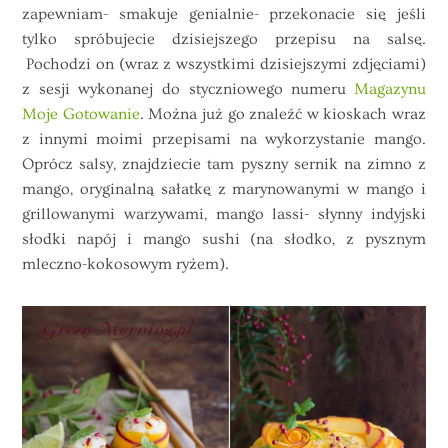
zapewniam- smakuje genialnie- przekonacie się jeśli
tylko spróbujecie dzisiejszego przepisu na salsę.
Pochodzi on (wraz z wszystkimi dzisiejszymi zdjęciami)
z sesji wykonanej do styczniowego numeru
Magazynu
Moje Gotowanie
. Można już go znaleźć w kioskach wraz
z innymi moimi przepisami na wykorzystanie mango.
Oprócz salsy, znajdziecie tam pyszny sernik na zimno z
mango, oryginalną sałatkę z marynowanymi w mango i
grillowanymi warzywami, mango lassi- słynny indyjski
słodki napój i mango sushi (na słodko, z pysznym
mleczno-kokosowym ryżem).