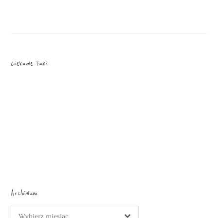
Ciekawe linki
Archiwum
Archiwum
Wybierz miesiąc