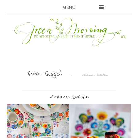
MENU
Posts Tagged
→
wielkanoc łowicka
Wielkanoc Łowicka