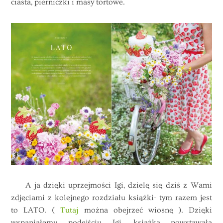
ciasta, pierniczki i masy tortowe.
A ja dzięki uprzejmości Igi, dzielę się dziś z Wami
zdjęciami z kolejnego rozdziału książki- tym razem jest
to LATO. (
Tutaj
można obejrzeć wiosnę ). Dzięki
wspaniałemu podejściu Igi, książka powstawała