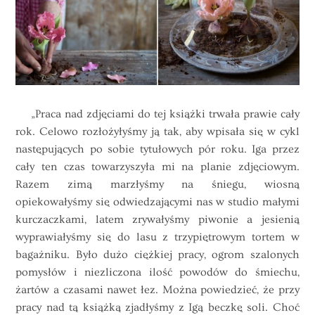
„Praca nad zdjęciami
do
tej
książki
trwała prawie cały
rok. Celowo rozłożyłyśmy ją tak, aby wpisała się w cykl
następujących po sobie tytułowych pór roku. Iga przez
cały ten czas towarzyszyła mi na planie zdjęciowym.
Razem zimą marzłyśmy na śniegu, wiosną
opiekowałyśmy się odwiedzającymi nas w studio małymi
kurczaczkami, latem zrywałyśmy piwonie a jesienią
wyprawiałyśmy się
do
lasu z trzypiętrowym tortem w
bagażniku. Było dużo ciężkiej pracy, ogrom szalonych
pomysłów i niezliczona ilość powodów
do
śmiechu,
żartów a czasami nawet łez. Można powiedzieć, że przy
pracy nad tą książką zjadłyśmy z Igą beczkę soli. Choć