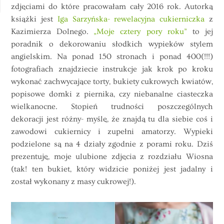
zdjęciami do które pracowałam cały 2016 rok. Autorką
książki jest
Iga Sarzyńska- rewelacyjna cukierniczka
z
Kazimierza Dolnego.
„Moje cztery pory roku”
to jej
poradnik o dekorowaniu słodkich wypieków stylem
angielskim. Na ponad 150 stronach i ponad 400(!!!)
fotografiach znajdziecie instrukcje jak krok po kroku
wykonać zachwycające torty, bukiety cukrowych kwiatów,
popisowe domki z piernika, czy niebanalne ciasteczka
wielkanocne. Stopień trudności poszczególnych
dekoracji jest różny- myślę, że znajdą tu dla siebie coś i
zawodowi cukiernicy i zupełni amatorzy. Wypieki
podzielone są na 4 działy zgodnie z porami roku. Dziś
prezentuję, moje ulubione zdjęcia z rozdziału Wiosna
(tak! ten bukiet, który widzicie poniżej jest jadalny i
został wykonany z masy cukrowej!).