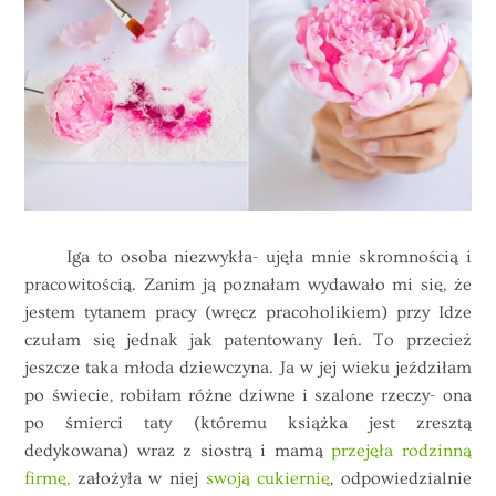
Iga to osoba niezwykła- ujęła mnie skromnością i
pracowitością. Zanim ją poznałam wydawało mi się, że
jestem tytanem pracy (wręcz pracoholikiem) przy Idze
czułam się jednak jak patentowany leń. To przecież
jeszcze taka młoda dziewczyna. Ja w jej wieku jeździłam
po świecie, robiłam różne dziwne i szalone rzeczy- ona
po śmierci taty (któremu książka jest zresztą
dedykowana) wraz z siostrą i mamą
przejęła rodzinną
firmę,
założyła w niej
swoją cukiernię
, odpowiedzialnie