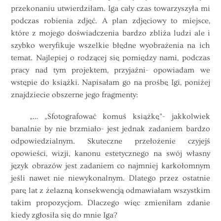
przekonaniu utwierdziłam. Iga cały czas towarzyszyła mi
podczas robienia zdjęć. A plan zdjęciowy to miejsce,
które z mojego doświadczenia bardzo zbliża ludzi ale i
szybko weryfikuje wszelkie błędne wyobrażenia na ich
temat. Najlepiej o rodzącej się pomiędzy nami, podczas
pracy nad tym projektem, przyjaźni- opowiadam we
wstępie do książki. Napisałam go na prośbę Igi, poniżej
znajdziecie obszerne jego fragmenty:
„… „Sfotografować komuś książkę”- jakkolwiek
banalnie by nie brzmiało- jest jednak zadaniem bardzo
odpowiedzialnym. Skuteczne przełożenie czyjejś
opowieści, wizji, kanonu estetycznego na swój własny
język obrazów jest zadaniem co najmniej karkołomnym
jeśli nawet nie niewykonalnym. Dlatego przez ostatnie
parę lat z żelazną konsekwencją odmawiałam wszystkim
takim propozycjom. Dlaczego więc zmieniłam zdanie
kiedy zgłosiła się
do
mnie Iga?