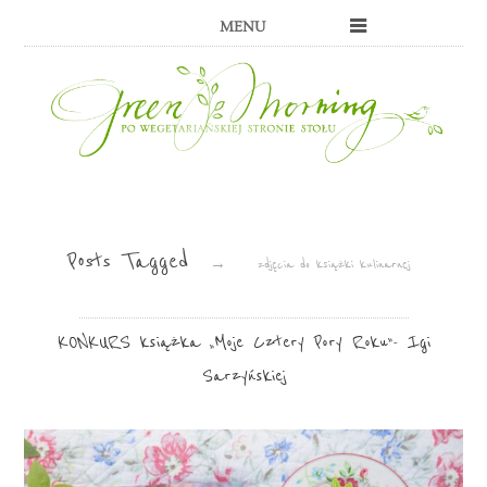
MENU
Posts Tagged
→
zdjęcia do książki kulinarnej
KONKURS książka „Moje Cztery Pory Roku”- Igi
Sarzyńskiej