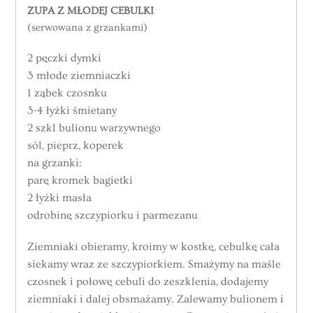
ZUPA Z MŁODEJ CEBULKI
(serwowana z grzankami)
2 pęczki dymki
3 młode ziemniaczki
1 ząbek czosnku
3-4 łyżki śmietany
2 szkl bulionu warzywnego
sól, pieprz, koperek
na grzanki:
parę kromek bagietki
2 łyżki masła
odrobinę szczypiorku i parmezanu
Ziemniaki obieramy, kroimy w kostkę, cebulkę cała
siekamy wraz ze szczypiorkiem. Smażymy na maśle
czosnek i połowę cebuli do zeszklenia, dodajemy
ziemniaki i dalej obsmażamy. Zalewamy bulionem i