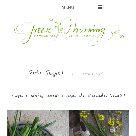
MENU
Posts Tagged
→
zupa z cebuli
Zupa z młodej cebulki i sesja dla Weranda Country