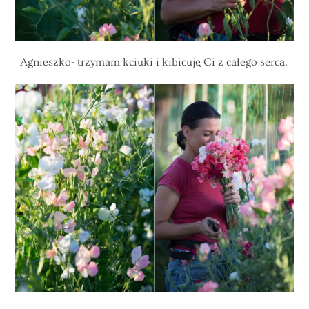
Agnieszko- trzymam kciuki i kibicuję Ci z całego serca.