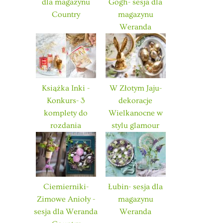
dla magazynu
Gogh- sesja dla
Country
magazynu
Weranda
Książka Inki -
W Złotym Jaju-
Konkurs- 3
dekoracje
komplety do
Wielkanocne w
rozdania
stylu glamour
Ciemierniki-
Łubin- sesja dla
Zimowe Anioły -
magazynu
sesja dla Weranda
Weranda