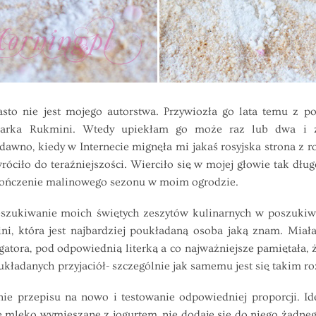
 nie jest mojego autorstwa. Przywiozła go lata temu z po
ucharka Rukmini. Wtedy upiekłam go może raz lub dwa i 
awno, kiedy w Internecie mignęła mi jakaś rosyjska strona z
wróciło do teraźniejszości. Wierciło się w mojej głowie tak dł
akończenie malinowego sezonu w moim ogrodzie.
ukiwanie moich świętych zeszytów kulinarnych w poszukiwa
i, która jest najbardziej poukładaną osoba jaką znam. Miała
atora, pod odpowiednią literką a co najważniejsze pamiętała, ż
kładanych przyjaciół- szczególnie jak samemu jest się takim r
rzepisu na nowo i testowanie odpowiedniej proporcji. Idea
mleko wymieszane z jogurtem, nie dodaje się do niego żadnego