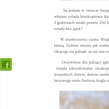
Są jednak w świecie bezjajecz
właśnie rolada biszkoptowa. Kie
2 godzinach miało prawie 250 li
rolady bez jajek?
W elastyczności ciasta. Większ
łamią. Dobrze wiemy jak trudno
Okazuje się jednak, że nie ma 
Oczywiście dla jedzący jajka c
rolada zdecydowanie smakuje w
wszystkich, którzy dawno zamk
bezowego tortu Pavlova, kogla-m