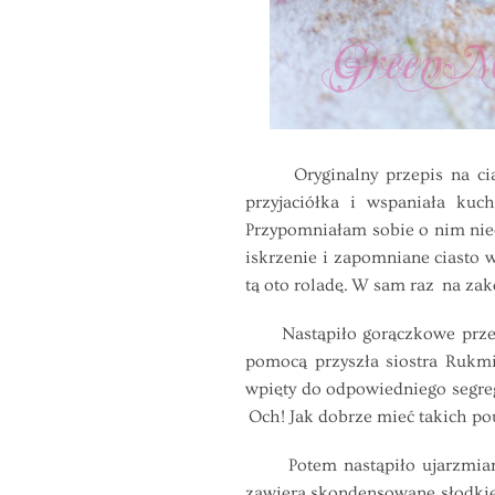
Oryginalny przepis na ciasto
przyjaciółka i wspaniała k
Przypomniałam sobie o nim nied
iskrzenie i zapomniane ciasto 
tą oto roladę. W sam raz na z
Nastąpiło gorączkowe przesz
pomocą przyszła siostra Rukmin
wpięty do odpowiedniego segreg
Och! Jak dobrze mieć takich pou
Potem nastąpiło ujarzmianie p
zawiera skondensowane słodkie 