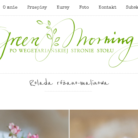
O mnie
Przepisy
Kursy
Foto
Kontakt
Subs
Rolada różano-malinowa