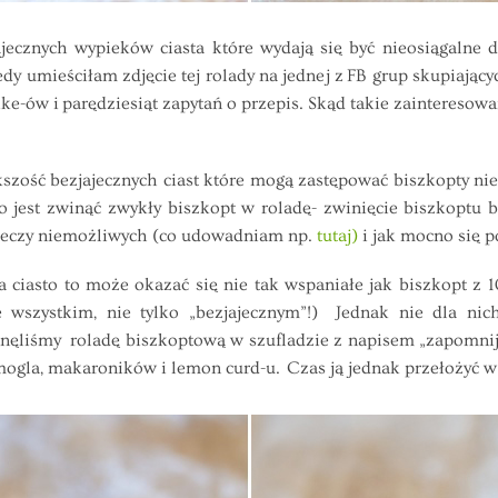
nych wypieków ciasta które wydają się być nieosiągalne do
dy umieściłam zdjęcie tej rolady na jednej z FB grup skupiającyc
ke-ów i parędziesiąt zapytań o przepis. Skąd takie zainteresow
ość bezjajecznych ciast które mogą zastępować biszkopty nie d
 jest zwinąć zwykły biszkopt w roladę- zwinięcie biszkoptu 
rzeczy niemożliwych (co udowadniam np.
tutaj)
i jak mocno się p
iasto to może okazać się nie tak wspaniałe jak biszkopt z 10 
szystkim, nie tylko „bezjajecznym”!) Jednak nie dla nich 
nęliśmy roladę biszkoptową w szufladzie z napisem „zapomnij 
ogla, makaroników i lemon curd-u. Czas ją jednak przełożyć w 