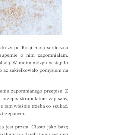
dróży po Rosji moja serdeczna
zupełnie o nim zapomniałam.
 roladą. W moim mózgu nastąpiło
ugo aż zakiełkowało pomysłem na
niu zapomnianego przepisu. Z
 przepis skrupulatnie zapisany,
e tam właśnie trzeba co szukać.
oztrzepanym.
 jest prosta. Ciasto jako bazę
 tłuszczu- dzięki temu jest ono