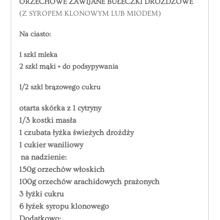
ORZECHOWE ZAWIJANE BUŁECZKI DROŻDŻOWE
(Z SYROPEM KLONOWYM LUB MIODEM)
Na ciasto:
1 szkl mleka
2 szkl mąki + do podsypywania
1/2 szkl brązowego cukru
otarta skórka z 1 cytryny
1/3 kostki masła
1 czubata łyżka świeżych drożdży
1 cukier waniliowy
na nadzienie:
150g orzechów włoskich
100g orzechów arachidowych prażonych
3 łyżki cukru
6 łyżek syropu klonowego
Dodatkowo: