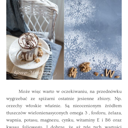
Może więc warto w oczekiwaniu, na przednówku
wygrzebać ze spiżarni ostatnie jesienne zbiory. Np.
orzechy włoskie właśnie. Są nieocenionym źródłem
tłuszczów wielonienasyconych omega 3 , fosforu, żelaza,
wapnia, potasu, magnezu, cynku, witaminy E i B6 oraz
kwasu foliowego. I dobrze, że aż tyle tych wartości