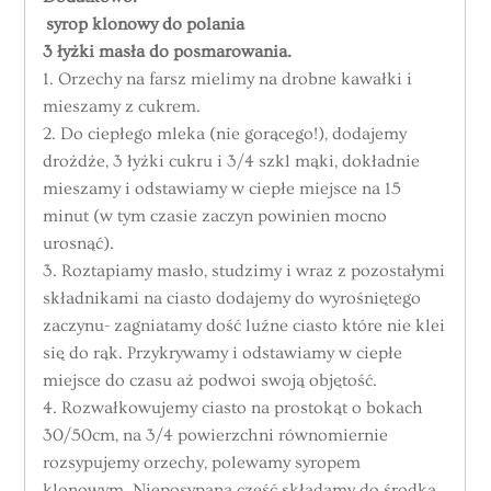
syrop klonowy do polania
3 łyżki masła do posmarowania.
1. Orzechy
na farsz mielimy na drobne kawałki i
mieszamy z cukrem.
2. Do ciepłego mleka (nie gorącego!), dodajemy
drożdże, 3 łyżki cukru i 3/4 szkl mąki, dokładnie
mieszamy i odstawiamy w ciepłe miejsce na 15
minut (w tym czasie zaczyn powinien mocno
urosnąć).
3. Roztapiamy masło, studzimy i wraz z pozostałymi
składnikami na ciasto dodajemy do wyrośniętego
zaczynu- zagniatamy dość luźne ciasto które nie klei
się do rąk. Przykrywamy i odstawiamy w ciepłe
miejsce do czasu aż podwoi swoją objętość.
4. Rozwałkowujemy ciasto na prostokąt o bokach
30/50cm, na 3/4 powierzchni równomiernie
rozsypujemy
orzechy
, polewamy syropem
klonowym. Nieposypaną część składamy do środka