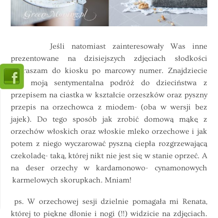
Jeśli natomiast zainteresowały Was inne
prezentowane na dzisiejszych zdjęciach słodkości
zapraszam do kiosku po marcowy numer. Znajdziecie
tam moją sentymentalna podróż do dzieciństwa z
przepisem na ciastka w kształcie orzeszków oraz pyszny
przepis na orzechowca z miodem- (oba w wersji bez
jajek). Do tego sposób jak zrobić domową mąkę z
orzechów włoskich oraz włoskie mleko orzechowe i jak
potem z niego wyczarować pyszną ciepła rozgrzewającą
czekoladę- taką, której nikt nie jest się w stanie oprzeć. A
na deser orzechy w kardamonowo- cynamonowych
karmelowych skorupkach. Mniam!
ps. W orzechowej sesji dzielnie pomagała mi Renata,
której to piękne dłonie i nogi (!!) widzicie na zdjęciach.