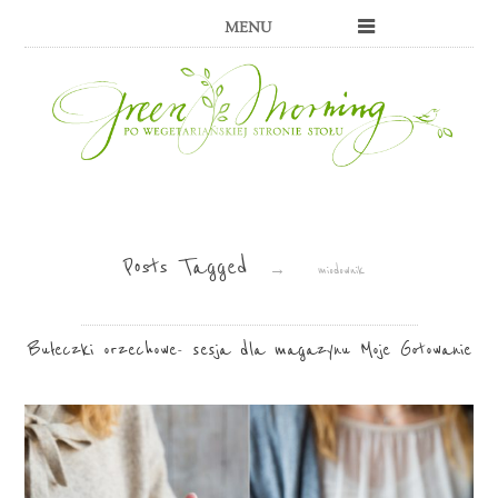
MENU
Posts Tagged
→
miodownik
Bułeczki orzechowe- sesja dla magazynu Moje Gotowanie