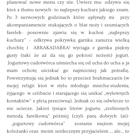
planować nowe menu czy nie. Uwierz mu- odzywa się
ktoś z tłumu nowych- to najlepszy kucharz jakiego znam.
Po 3 nerwowych godzinach które upłynęły mi przy
akompaniamencie stukających o blat noży i szumiących
farelek- ponownie zjawia się w kuchni „najlepszy
kucharz” – odkrywa pokrywkę garnka zanurza wielką
chochlę i ABRAKADABRA! wyciąga z garnka piękny
gęsty (taki że aż da się go pokroić nożem) jogurt.
Jogurtowy cudotwórca uśmiecha się od ucha do ucha a ja
mam ochotę uściskać go najmocniej jak potrafię.
Powstrzymuję się jednak bo to przecież brahmaczarin (w
mojej religii ktoś w stylu młodego mnicha-studenta,
żyjącego w celibacie i starającego się unikać „wylewnych
kontaktów” z płcią przeciwną). Jednak co się odwlecze to
nie uciecze. Jakieś tysiące litrów jogurtu „zrobionych
metodą farelkową” później (czyli parę dobrych lat)-
„jogurtowy cudotwórca” zostanie mężem mojej
koleżanki oraz moim serdecznym przyjacielem … ale… to