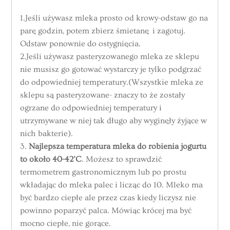
1.Jeśli używasz mleka prosto od krowy-odstaw go na
parę godzin, potem zbierz śmietanę i zagotuj.
Odstaw ponownie do ostygnięcia.
2.Jeśli używasz pasteryzowanego mleka ze sklepu
nie musisz go gotować wystarczy je tylko podgrzać
do odpowiedniej temperatury.(Wszystkie mleka ze
sklepu są pasteryzowane- znaczy to że zostały
ogrzane do odpowiedniej temperatury i
utrzymywane w niej tak długo aby wyginęły żyjące w
nich bakterie).
3.
Najlepsza temperatura mleka do robienia jogurtu
to około 40-42’C
. Możesz to sprawdzić
termometrem gastronomicznym lub po prostu
wkładając do mleka palec i licząc do 10. Mleko ma
być bardzo ciepłe ale przez czas kiedy liczysz nie
powinno poparzyć palca. Mówiąc krócej ma być
mocno ciepłe, nie gorące.