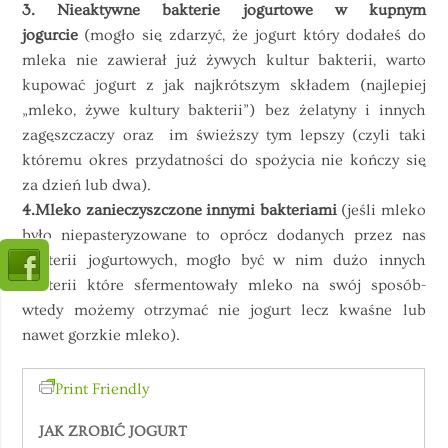
3. Nieaktywne bakterie jogurtowe w kupnym
jogurcie
(mogło się zdarzyć, że jogurt który dodałeś do
mleka nie zawierał już żywych kultur bakterii, warto
kupować jogurt z jak najkrótszym składem (najlepiej
„mleko, żywe kultury bakterii”) bez żelatyny i innych
zagęszczaczy oraz im świeższy tym lepszy (czyli taki
któremu okres przydatności do spożycia nie kończy się
za dzień lub dwa).
4.Mleko zanieczyszczone innymi bakteriami
(jeśli mleko
było niepasteryzowane to oprócz dodanych przez nas
bakterii jogurtowych, mogło być w nim dużo innych
bakterii które sfermentowały mleko na swój sposób-
wtedy możemy otrzymać nie jogurt lecz kwaśne lub
nawet gorzkie mleko).
Print Friendly
JAK ZROBIĆ JOGURT