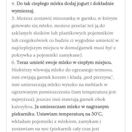
4.
Do tak ciepłego mleka dodaj jogurt i dokładnie
wymieszaj.
5. Możesz zostawić mieszankę w garnku, w którym
gotowało się mleko, możesz przelać też ją do
szklanych słoików lub plastikowych pojemników
lub czegokolwiek co będzie ci wygodnie umieścić w
najcieplejszym miejscu w domu(garnek musi być z
pokrywka a pojemniki zamykane).
6.
Teraz umieść swoje mleko w ciepłym miejscu.
Niektórzy wlewają mleko do ogrzanego termosu,
inni owijają garnek kocem i kładą „pod pierzynę”,
inni umieszczają mleko wysoko na meblach w
ogrzewanym pomieszczeniu (tam temperatura jest
najwyższa), jeszcze inni stawiają garnek obok
kaloryfera.
Ja umieszczam mleko w nagrzanym
piekarniku. Ustawiam temperaturę na 30’C,
wkładam pojemniki z mlekiem, zamykam i
zostawiam na noc (piekarnik cały czas jest