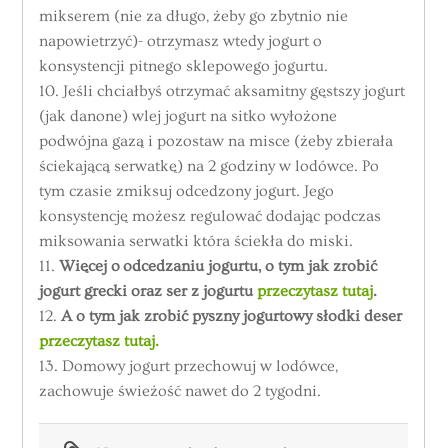
mikserem (nie za długo, żeby go zbytnio nie
napowietrzyć)- otrzymasz wtedy jogurt o
konsystencji pitnego sklepowego jogurtu.
10. Jeśli chciałbyś otrzymać aksamitny gęstszy jogurt
(jak danone) wlej jogurt na sitko wyłożone
podwójna gazą i pozostaw na misce (żeby zbierała
ściekającą serwatkę) na 2 godziny w lodówce. Po
tym czasie zmiksuj odcedzony jogurt. Jego
konsystencję możesz regulować dodając podczas
miksowania serwatki która ściekła do miski.
11.
Więcej o odcedzaniu jogurtu, o tym jak zrobić
jogurt grecki oraz ser z jogurtu
przeczytasz tutaj
.
12.
A o tym jak zrobić pyszny jogurtowy słodki deser
przeczytasz tutaj.
13. Domowy jogurt przechowuj w lodówce,
zachowuje świeżość nawet do 2 tygodni.