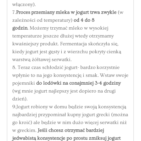
włączony).
7.
Proces przemiany mleka w jogurt trwa zwykle
(w
zależności od temperatury)
od 4 do 8
godzin
. Możemy trzymać mleko w wysokiej
temperaturze jeszcze dłużej wtedy otrzymamy
kwaśniejszy produkt. Fermentacja skończyła się,
kiedy jogurt jest gęsty i z wierzchu pokryty cienką
warstwą żółtawej serwatki.
8. Teraz czas schłodzić jogurt- bardzo korzystnie
wpłynie to na jego konsystencję i smak. Wstaw swoje
pojemniki
do lodówki na conajmniej 3-4 godziny
(wg mnie jogurt najlepszy jest dopiero na drugi
dzień).
9.Jogurt robiony w domu będzie swoją konsystencją
najbardziej przypominał kupny jogurt grecki (można
go kroić) ale będzie w nim dużo więcej serwatki niż
w greckim.
Jeśli chcesz otrzymać bardziej
jedwabistą konsystencje po prostu zmiksuj jogurt