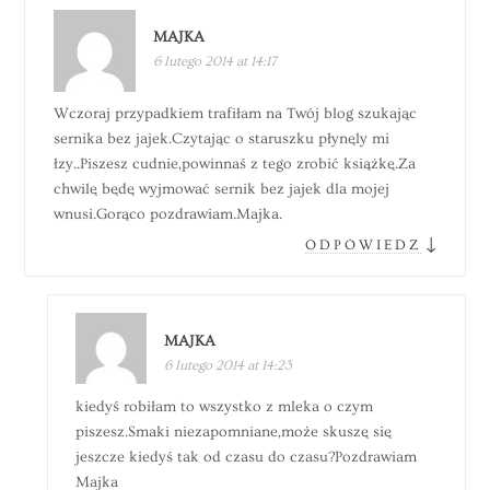
MAJKA
6 lutego 2014 at 14:17
Wczoraj przypadkiem trafiłam na Twój blog szukając
sernika bez jajek.Czytając o staruszku płynęly mi
łzy..Piszesz cudnie,powinnaś z tego zrobić książkę.Za
chwilę będę wyjmować sernik bez jajek dla mojej
wnusi.Gorąco pozdrawiam.Majka.
↓
ODPOWIEDZ
MAJKA
6 lutego 2014 at 14:23
kiedyś robiłam to wszystko z mleka o czym
piszesz.Smaki niezapomniane,może skuszę się
jeszcze kiedyś tak od czasu do czasu?Pozdrawiam
Majka