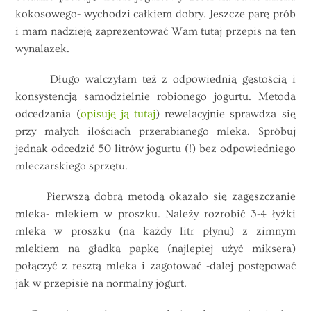
kokosowego- wychodzi całkiem dobry. Jeszcze parę prób
i mam nadzieję zaprezentować Wam tutaj przepis na ten
wynalazek.
Długo walczyłam też z odpowiednią gęstością i
konsystencją samodzielnie robionego jogurtu. Metoda
odcedzania (
opisuję ją tutaj
) rewelacyjnie sprawdza się
przy małych ilościach przerabianego mleka. Spróbuj
jednak odcedzić 50 litrów jogurtu (!) bez odpowiedniego
mleczarskiego sprzętu.
Pierwszą dobrą metodą okazało się zagęszczanie
mleka- mlekiem w proszku. Należy rozrobić 3-4 łyżki
mleka w proszku (na każdy litr płynu) z zimnym
mlekiem na gładką papkę (najlepiej użyć miksera)
połączyć z resztą mleka i zagotować -dalej postępować
jak w przepisie na normalny jogurt.