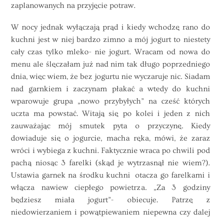
zaplanowanych na przyjęcie potraw.
W nocy jednak wyłączają prąd i kiedy wchodzę rano do
kuchni jest w niej bardzo zimno a mój jogurt to niestety
cały czas tylko mleko- nie jogurt. Wracam od nowa do
menu ale ślęczałam już nad nim tak długo poprzedniego
dnia, więc wiem, że bez jogurtu nie wyczaruje nic. Siadam
nad garnkiem i zaczynam płakać a wtedy do kuchni
wparowuje grupa „nowo przybyłych” na cześć których
uczta ma powstać. Witają się po kolei i jeden z nich
zauważając mój smutek pyta o przyczynę. Kiedy
dowiaduje się o jogurcie, macha ręka, mówi, że zaraz
wróci i wybiega z kuchni. Faktycznie wraca po chwili pod
pachą niosąc 3 farelki (skąd je wytrzasnął nie wiem?).
Ustawia garnek na środku kuchni otacza go farelkami i
włącza nawiew ciepłego powietrza. „Za 3 godziny
będziesz miała jogurt”- obiecuje. Patrzę z
niedowierzaniem i powątpiewaniem niepewna czy dalej