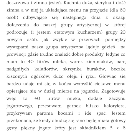
deszczowa i zimna jesień. Kuchnia duża, sterylna i dość
zimna a w niej ja układająca menu na przyjęcie (dla 80
osób) odbywające się następnego dnia z okazji
dołączenia do naszej grupy artystycznej w której
podróżuję (i jestem etatowym kucharzem) grupy 20
nowych osób. Jak zwykle w przerwach pomiędzy
występami nasza grupa artystyczna ląduje gdzieś na
prowincji gdzie trudno znaleźć dobre produkty. Jedyne co
mam to 40 litrów mleka, worek ziemniaków, parę
nadgniłych kalafiorów, skrzynkę buraków, beczkę
kiszonych ogórków, dużo oleju i ryżu. Głowiąc się
bardzo udaje mi się w końcu wymyślić ciekawe menu
opierające się w dużej mierze na jogurcie. Zagotowuje
więc to 40 litrów mleka, dodaje zaczynu
jogurtowego, przesuwam garnek blisko kaloryfera,
przykrywam paroma kocami i idę spać. Jestem
przekonana, że kiedy obudzę się rano będę miała gotowy
gęsty piękny jogurt który jest składnikiem 5 z 8