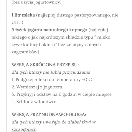
(bez użycia jogurtownicy)
1 litr mleka
(najlepiej tłustego pasteryzowanego, nie
UHT)
5 łyżek jogurtu naturalnego kupnego
(najlepiej
takiego o jak najkrótszym składzie typu ” mleko,
żywe kultury bakterii” bez żelatyny i innych
zagęstników)
WERSJA SKRÓCONA PRZEPISU:
dla tych którzy nie lubią przynudzania
1. Podgrzej mleko do temperatury 40’C
2. Wymieszaj z jogurtem.
3. Przykryj i odstaw na 6 godzin w ciepłe miejsce
4. Schłodź w lodówce
WERSJA PRZYNUDNAWO-DŁUGA:
dla tych którzy uważają, że diabeł tkwi w
szczegółach