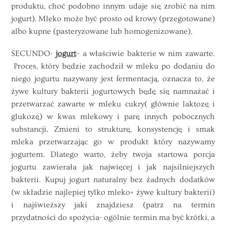
produktu, choć podobno innym udaje się zrobić na nim
jogurt). Mleko może być prosto od krowy (przegotowane)
albo kupne (pasteryzowane lub homogenizowane).
SECUNDO-
jogurt
– a właściwie bakterie w nim zawarte.
Proces, który będzie zachodził w mleku po dodaniu do
niego jogurtu nazywany jest fermentacją, oznacza to, że
żywe kultury bakterii jogurtowych będę się namnażać i
przetwarzać zawarte w mleku cukry( głównie laktozę i
glukozę) w kwas mlekowy i parę innych pobocznych
substancji. Zmieni to strukturę, konsystencję i smak
mleka przetwarzając go w produkt który nazywamy
jogurtem. Dlatego warto, żeby twoja startowa porcja
jogurtu zawierała jak najwięcej i jak najsilniejszych
bakterii. Kupuj jogurt naturalny bez żadnych dodatków
(w składzie najlepiej tylko mleko+ żywe kultury bakterii)
i najświeższy jaki znajdziesz (patrz na termin
przydatności do spożycia- ogólnie termin ma być krótki, a