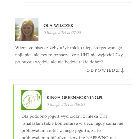
OLA WILCZEK
3 lutego 2014 at 07:58
Wiem, że piszesz żeby użyć mleka niepasteryzowanego
najlepiej, ale czy to oznacza, że z UHT nie wyjdzie? Czy
po prostu wyjdzie ale nie będzie takie dobre?
↓
ODPOWIEDZ
KINGA GREENMORNING.PL
3 lutego 2014 at 08:30
Ola podobno jogurt wychodzi i z mleka UHT
(znalazłam takie komentarze w sieci, nigdy sama nie
próbowałam zrobić z niego jogurtu, za to
próbowałam robić różne sery i te NAPEWNO nie