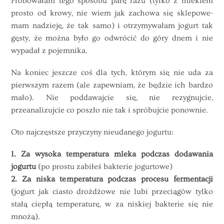
Próbowałam tego sposobu parę razu (tylko z mlekiem
prosto od krowy, nie wiem jak zachowa się sklepowe-
mam nadzieję, że tak samo) i otrzymywałam jogurt tak
gęsty, że można było go odwrócić do góry dnem i nie
wypadał z pojemnika.
Na koniec jeszcze coś dla tych, którym się nie uda za
pierwszym razem (ale zapewniam, że będzie ich bardzo
mało). Nie poddawajcie się, nie rezygnujcie,
przeanalizujcie co poszło nie tak i spróbujcie ponownie.
Oto najczęstsze przyczyny nieudanego jogurtu:
1. Za wysoka temperatura mleka podczas dodawania
jogurtu
(po prostu zabiłeś bakterie jogurtowe)
2. Za niska temperatura podczas procesu fermentacji
(jogurt jak ciasto drożdżowe nie lubi przeciągów tylko
stałą ciepłą temperaturę, w za niskiej bakterie się nie
mnożą).