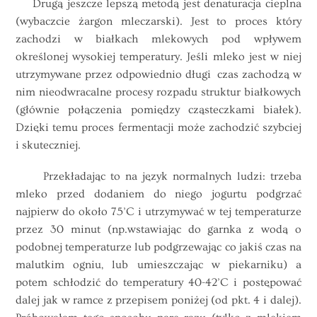
Drugą jeszcze lepszą metodą jest denaturacja cieplna
(wybaczcie żargon mleczarski). Jest to proces który
zachodzi w białkach mlekowych pod wpływem
określonej wysokiej temperatury. Jeśli mleko jest w niej
utrzymywane przez odpowiednio długi czas zachodzą w
nim nieodwracalne procesy rozpadu struktur białkowych
(głównie połączenia pomiędzy cząsteczkami białek).
Dzięki temu proces fermentacji może zachodzić szybciej
i skuteczniej.
Przekładając to na język normalnych ludzi: trzeba
mleko przed dodaniem do niego jogurtu podgrzać
najpierw do około 75’C i utrzymywać w tej temperaturze
przez 30 minut (np.wstawiając do garnka z wodą o
podobnej temperaturze lub podgrzewając co jakiś czas na
malutkim ogniu, lub umieszczając w piekarniku) a
potem schłodzić do temperatury 40-42’C i postępować
dalej jak w ramce z przepisem poniżej (od pkt. 4 i dalej).