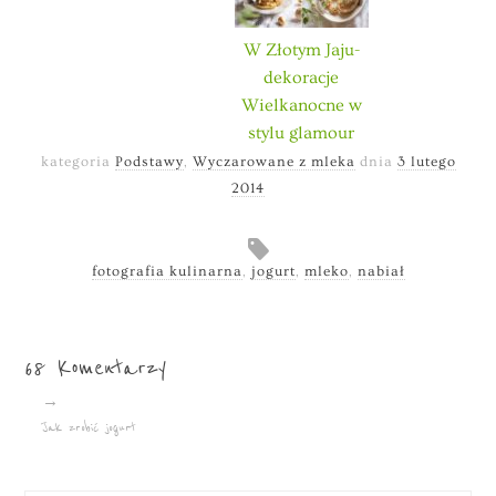
W Złotym Jaju-
dekoracje
Wielkanocne w
stylu glamour
kategoria
Podstawy
,
Wyczarowane z mleka
dnia
3 lutego
2014
fotografia kulinarna
,
jogurt
,
mleko
,
nabiał
68 Komentarzy
→
Jak zrobić jogurt