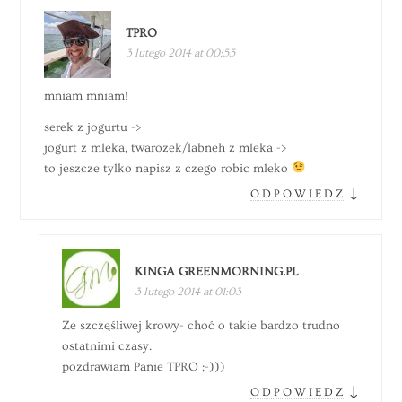
TPRO
3 lutego 2014 at 00:55
mniam mniam!
serek z jogurtu ->
jogurt z mleka, twarozek/labneh z mleka ->
to jeszcze tylko napisz z czego robic mleko
↓
ODPOWIEDZ
KINGA GREENMORNING.PL
3 lutego 2014 at 01:03
Ze szczęśliwej krowy- choć o takie bardzo trudno
ostatnimi czasy.
pozdrawiam Panie TPRO ;-)))
↓
ODPOWIEDZ