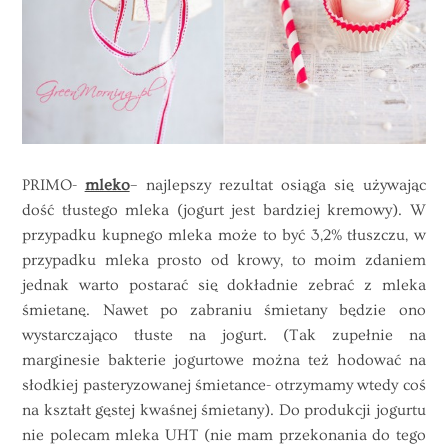
PRIMO-
mleko
– najlepszy rezultat osiąga się używając
dość tłustego mleka (jogurt jest bardziej kremowy). W
przypadku kupnego mleka może to być 3,2% tłuszczu, w
przypadku mleka prosto od krowy, to moim zdaniem
jednak warto postarać się dokładnie zebrać z mleka
śmietanę. Nawet po zabraniu śmietany będzie ono
wystarczająco tłuste na jogurt. (Tak zupełnie na
marginesie bakterie jogurtowe można też hodować na
słodkiej pasteryzowanej śmietance- otrzymamy wtedy coś
na kształt gęstej kwaśnej śmietany). Do produkcji jogurtu
nie polecam mleka UHT (nie mam przekonania do tego