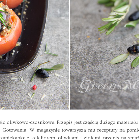
o oliwkowo-czosnkowe. Przepis jest częścią dużego materiału o
 Gotowania. W magazynie towarzyszą mu receptury na pomi
apiekankę z kalafiorem, oliwkami i ziołami, przepis na sma