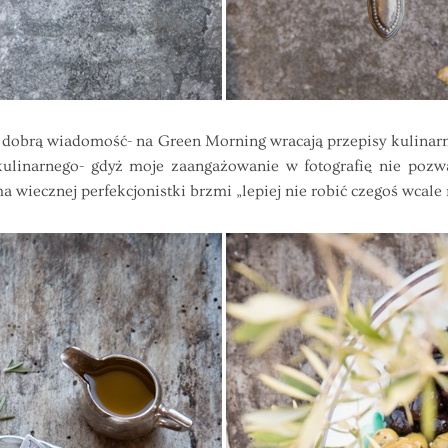
ą wiadomość- na Green Morning wracają przepisy kulinarne!!
ulinarnego- gdyż moje zaangażowanie w fotografię nie pozwa
wiecznej perfekcjonistki brzmi „lepiej nie robić czegoś wcale ni