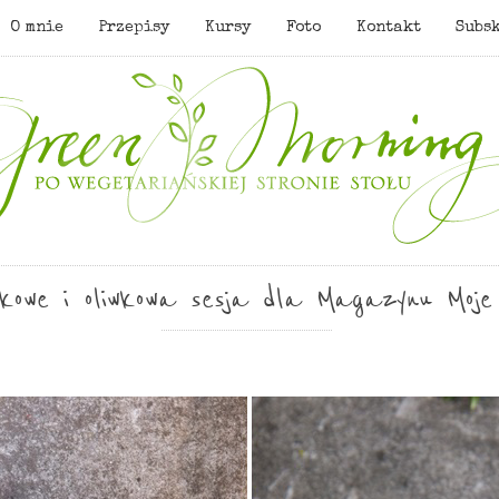
O mnie
Przepisy
Kursy
Foto
Kontakt
Subs
wkowe i oliwkowa sesja dla Magazynu Moje