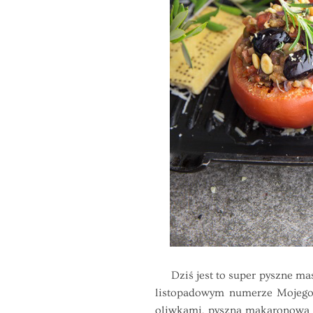
Dziś jest to super pyszne masł
listopadowym numerze Mojego
oliwkami, pyszną makaronową z