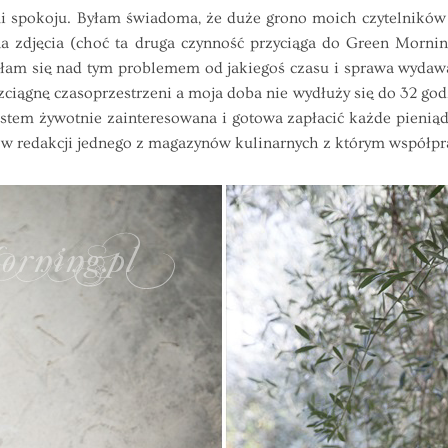
spokoju. Byłam świadoma, że duże grono moich czytelników 
na zdjęcia (choć ta druga czynność przyciąga do Green Morni
ziłam się nad tym problemem od jakiegoś czasu i sprawa wydaw
zciągnę czasoprzestrzeni a moja doba nie wydłuży się do 32 god
 jestem żywotnie zainteresowana i gotowa zapłacić każde pienią
t w redakcji jednego z magazynów kulinarnych z którym współpr