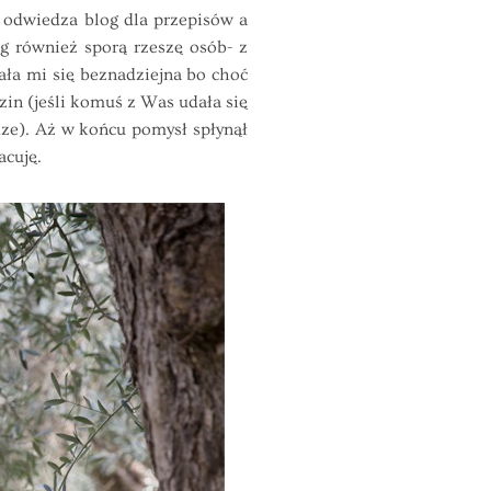
odwiedza blog dla przepisów a
ng również sporą rzeszę osób- z
ała mi się beznadziejna bo choć
zin (jeśli komuś z Was udała się
dze). Aż w końcu pomysł spłynął
acuję.