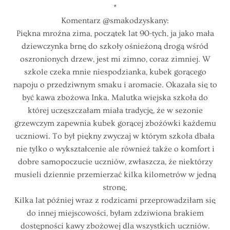
*
Komentarz @smakodzyskany:
Piękna mroźna zima, początek lat 90-tych, ja jako mała
dziewczynka brnę do szkoły ośnieżoną drogą wśród
oszronionych drzew, jest mi zimno, coraz zimniej. W
szkole czeka mnie niespodzianka, kubek gorącego
napoju o przedziwnym smaku i aromacie. Okazała się to
być kawa zbożowa Inka. Malutka wiejska szkoła do
której uczęszczałam miała tradycję, że w sezonie
grzewczym zapewnia kubek gorącej zbożówki każdemu
uczniowi. To był piękny zwyczaj w którym szkoła dbała
nie tylko o wykształcenie ale również także o komfort i
dobre samopoczucie uczniów, zwłaszcza, że niektórzy
musieli dziennie przemierzać kilka kilometrów w jedną
stronę.
Kilka lat później wraz z rodzicami przeprowadziłam się
do innej miejscowości, byłam zdziwiona brakiem
dostępności kawy zbożowej dla wszystkich uczniów.