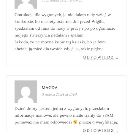
27 grudnia 2023 at 09:27
Gratulacje dla wygranych, ja nie dałam rady wziąć w
konkursie, bo niestety ostatnie dni przed Wigilią
spędzałam od rana do nocy w pracy i po po ogarnięciu
mojego zwierzyńca padałam i spalam
Szkoda, że ne można kupić tej książki, bo ja bym
chciała ją mieć dla twoich zdjęć, są takie piękne
↓
ODPOWIEDZ
MAGDA
8 marca 2024 at 11:49
Dzień dobry, jestem jedną z wygranych, przesłałam
informacje mailowe, ale pewno maile trafiły do SPAM,
ponieważ nie mam odpowiedzi
proszę o weryfikację.
↓
ODPOWIEDZ