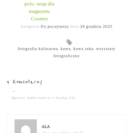
polu- sesja dla
magazynu
Country
kategoria
Do poczytania
dnia
26 grudnia 2023
fotografia kulinarna
,
kawa
,
kawa inka
,
warsztaty
fotograficzne
4 Komentarzy
→
Ogłoszenie wyników konkursy z książką Inki
ALA