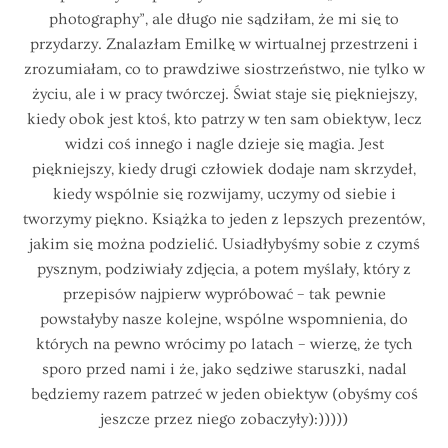
photography”, ale długo nie sądziłam, że mi się to
przydarzy. Znalazłam Emilkę w wirtualnej przestrzeni i
zrozumiałam, co to prawdziwe siostrzeństwo, nie tylko w
życiu, ale i w pracy twórczej. Świat staje się piękniejszy,
kiedy obok jest ktoś, kto patrzy w ten sam obiektyw, lecz
widzi coś innego i nagle dzieje się magia. Jest
piękniejszy, kiedy drugi człowiek dodaje nam skrzydeł,
kiedy wspólnie się rozwijamy, uczymy od siebie i
tworzymy piękno. Książka to jeden z lepszych prezentów,
jakim się można podzielić. Usiadłybyśmy sobie z czymś
pysznym, podziwiały zdjęcia, a potem myślały, który z
przepisów najpierw wypróbować – tak pewnie
powstałyby nasze kolejne, wspólne wspomnienia, do
których na pewno wrócimy po latach – wierzę, że tych
sporo przed nami i że, jako sędziwe staruszki, nadal
będziemy razem patrzeć w jeden obiektyw (obyśmy coś
jeszcze przez niego zobaczyły):)))))