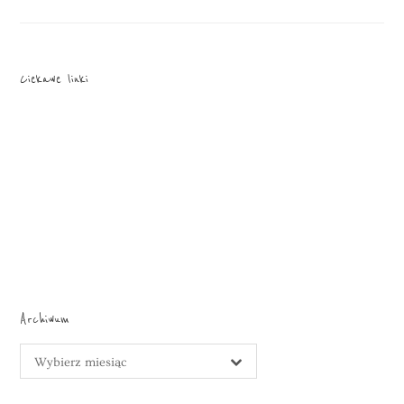
Ciekawe linki
Archiwum
Archiwum
Wybierz miesiąc