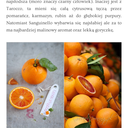
najsłodsza (moro znaczy czarny człowiek). Inaczej jest z
Tarocco, ta mieni się całą cytrusową tęczą przez
pomarańcz, karmazyn, rubin aż do głębokiej purpury.
Natomiast Sanguinello wybarwia się najsłabiej ale za to
ma najbardziej malinowy aromat oraz lekką goryczkę.