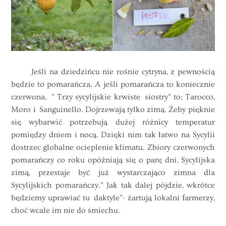
Jeśli na dziedzińcu nie rośnie cytryna, z pewnością
będzie to pomarańcza. A jeśli pomarańcza to koniecznie
czerwona. ” Trzy sycylijskie krwiste siostry” to: Tarocco,
Moro i Sanguinello. Dojrzewają tylko zimą. Żeby pięknie
się wybarwić potrzebują dużej różnicy temperatur
pomiędzy dniem i nocą. Dzięki nim tak łatwo na Sycylii
dostrzec globalne ocieplenie klimatu. Zbiory czerwonych
pomarańczy co roku opóźniają się o parę dni. Sycylijska
zimą, przestaje być już wystarczająco zimna dla
Sycylijskich pomarańczy.” Jak tak dalej pójdzie, wkrótce
będziemy uprawiać tu daktyle”- żartują lokalni farmerzy,
choć wcale im nie do śmiechu.