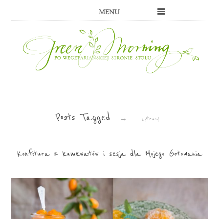
MENU
Posts Tagged
→
cytrusy
Konfitura z kumkwatów i sesja dla Mojego Gotowania