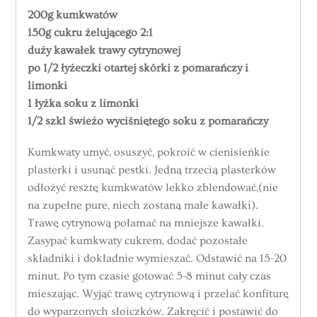
200g kumkwatów
150g cukru żelującego 2:1
duży kawałek trawy cytrynowej
po 1/2 łyżeczki otartej skórki z pomarańczy i
limonki
1 łyżka soku z limonki
1/2 szkl świeżo wyciśniętego soku z pomarańczy
Kumkwaty umyć, osuszyć, pokroić w cienisieńkie
plasterki i usunąć pestki. Jedną trzecią plasterków
odłożyć resztę kumkwatów lekko zblendować,(nie
na zupełne pure, niech zostaną małe kawałki).
Trawę cytrynową połamać na mniejsze kawałki.
Zasypać kumkwaty cukrem, dodać pozostałe
składniki i dokładnie wymieszać. Odstawić na 15-20
minut. Po tym czasie gotować 5-8 minut cały czas
mieszając. Wyjąć trawę cytrynową i przelać konfiturę
do wyparzonych słoiczków. Zakręcić i postawić do