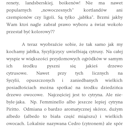
renety, landsberskiej, boikenów! Nie ma nawet
popularnych „nowoczesnych” kortlandów ani
czempionów czy ligoli. Są tylko „jabłka”. Brzmi jakby
Wam ktoś nagle zabrał prawo wyboru a świat wokoło
przestał być kolorowy??
A teraz wyobraźcie sobie, że tak samo jak my
kochamy jabłka, Sycylijczycy uwielbiają cytrusy. Na całej
wyspie w większości przydomowych ogródków w samym
ich środku pyszni się jakieś drzewo
cytrusowe. Nawet przy tych licznych na
Sycylii, opuszczonych i zaniedbanych wielkich
posiadłościach można spotkać na środku dziedzińca
drzewo owocowe. Najczęściej jest to cytryna. Ale nie-
byle-jaka. Np. Femminello albo jeszcze lepiej cytryna
Piritto. Odmiana o bardzo aromatycznej skórce, dużym
albedo (albedo to biała część miąższu) i wielkich
owocach. Lokalnie nazywana Cedro (cytronem) ale spór