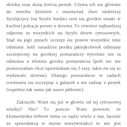
skórką oraz dużą ilością pestek. Używa ich się głównie
do wyrobu dżemów i marmolad, choć niektórzy
Sycylijczycy (na Sycylii bardzo ceni się gorzkie smaki w
kuchni) jedzą je prosto z drzewa. To również najbardziej
odporne ze wszystkich na Sycylii drzew cytrusowych.
Stąd na jego pniach szczepi się prawie wszystkie inne
odmiany. Jeśli zasadzisz pestkę jakiejkolwiek odmiany
szczepionej na gorzkiej pomarańczy wyrośnie nie ta
odmiana a właśnie gorzka pomarańcza (jeśli nic nie
pomieszałam choć upewniałam się 3 razy, takie mi się to
wydawało dziwne). Dlatego pomarańcze w sadach
rozmnaża się szczepiąc z gałązek a nie sadząc z pestek
(zupełnie tak samo jak nasze jabłonie).
Zakręciło Wam się już w głowie od tej cytrusowej
wiedzy? Nie? To jeszcze Wam powiem, że
klementynka (wbrew temu co sądzi wielu z nas, łącznie
ze sprzedawcą w moim warzywniaku) to nie jest