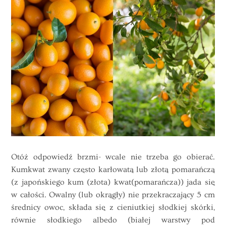
Otóż odpowiedź brzmi- wcale nie trzeba go obierać.
Kumkwat zwany często karłowatą lub złotą pomarańczą
(z japońskiego kum (złota) kwat(pomarańcza)) jada się
w całości. Owalny (lub okrągły) nie przekraczający 5 cm
średnicy owoc, składa się z cieniutkiej słodkiej skórki,
równie słodkiego albedo (białej warstwy pod