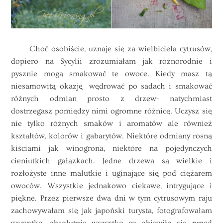
Choć osobiście, uznaje się za wielbiciela cytrusów,
dopiero na Sycylii zrozumiałam jak różnorodnie i
pysznie mogą smakować te owoce. Kiedy masz tą
niesamowitą okazję wędrować po sadach i smakować
różnych odmian prosto z drzew- natychmiast
dostrzegasz pomiędzy nimi ogromne różnicę. Uczysz się
nie tylko różnych smaków i aromatów ale również
kształtów, kolorów i gabarytów. Niektóre odmiany rosną
kiściami jak winogrona, niektóre na pojedynczych
cieniutkich gałązkach. Jedne drzewa są wielkie i
rozłożyste inne malutkie i uginające się pod ciężarem
owoców. Wszystkie jednakowo ciekawe, intrygujące i
piękne. Przez pierwsze dwa dni w tym cytrusowym raju
zachowywałam się jak japoński turysta, fotografowałam