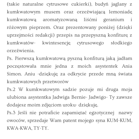
(takie naturalne cytrusowe cukierki), budyń jaglany z
kumkwatowym musem oraz orzeźwiającą lemoniadę
kumkwatową aromatyzowaną liśćmi geranium i
różowym pieprzem. Oraz prezentowany poniżej (dzięki
uprzejmości redakcji) przepis na przepyszną konfiturę z
kumkwatów- kwintesencję cytrusowego słodkiego
orzeźwienia.
Ps. Pierwszą kumkwatową pyszną konfiturą jaką jadłam
poczęstowała mnie jedna z moich asystentek Ania
Simon. Aniu -dziękuję za odkrycie przede mną świata
kumkwatowych przetworów
Ps.2 W kumkwatowym sadzie pozuje mi druga moja
ulubiona asystentka Jadwiga Bernie- Jadwigo- Ty zawsze
dodajesz moim zdjęciom uroku- dziękuję.
Ps.3 Jeśli nie potraficie zapamiętać egzotycznej nazwy
owoców, sprzedaje Wam patent mojego syna KUM-KUM,
KWA-KWA, TY-TY.