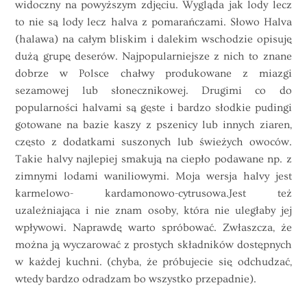
widoczny na powyższym zdjęciu. Wygląda jak lody lecz
to nie są lody lecz halva z pomarańczami. Słowo Halva
(halawa) na całym bliskim i dalekim wschodzie opisuję
dużą grupę deserów. Najpopularniejsze z nich to znane
dobrze w Polsce chałwy produkowane z miazgi
sezamowej lub słonecznikowej. Drugimi co do
popularności halvami są gęste i bardzo słodkie pudingi
gotowane na bazie kaszy z pszenicy lub innych ziaren,
często z dodatkami suszonych lub świeżych owoców.
Takie halvy najlepiej smakują na ciepło podawane np. z
zimnymi lodami waniliowymi. Moja wersja halvy jest
karmelowo- kardamonowo-cytrusowa.Jest też
uzależniająca i nie znam osoby, która nie uległaby jej
wpływowi. Naprawdę warto spróbować. Zwłaszcza, że
można ją wyczarować z prostych składników dostępnych
w każdej kuchni. (chyba, że próbujecie się odchudzać,
wtedy bardzo odradzam bo wszystko przepadnie).