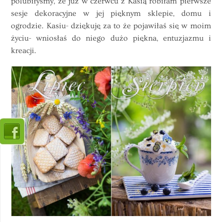
polubiłyśmy, że już w czerwcu z Kasią robiłam pierwsze
sesje dekoracyjne w jej pięknym sklepie, domu i
ogrodzie. Kasiu- dziękuję za to że pojawiłaś się w moim
życiu- wniosłaś do niego dużo piękna, entuzjazmu i
kreacji.