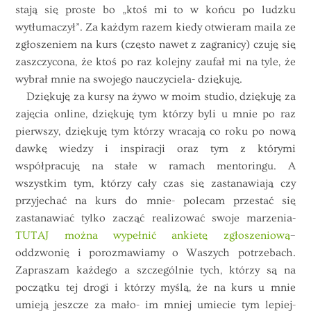
stają się proste bo „ktoś mi to w końcu po ludzku
wytłumaczył”. Za każdym razem kiedy otwieram maila ze
zgłoszeniem na kurs (często nawet z zagranicy) czuję się
zaszczycona, że ktoś po raz kolejny zaufał mi na tyle, że
wybrał mnie na swojego nauczyciela- dziękuję.
Dziękuję za kursy na żywo w moim studio, dziękuję za
zajęcia online, dziękuję tym którzy byli u mnie po raz
pierwszy, dziękuję tym którzy wracają co roku po nową
dawkę wiedzy i inspiracji oraz tym z którymi
współpracuję na stałe w ramach mentoringu. A
wszystkim tym, którzy cały czas się zastanawiają czy
przyjechać na kurs do mnie- polecam przestać się
zastanawiać tylko zacząć realizować swoje marzenia-
TUTAJ można wypełnić ankietę zgłoszeniową
–
oddzwonię i porozmawiamy o Waszych potrzebach.
Zapraszam każdego a szczególnie tych, którzy są na
początku tej drogi i którzy myślą, że na kurs u mnie
umieją jeszcze za mało- im mniej umiecie tym lepiej-