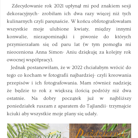
Zdecydowanie rok 2021 upłynął mi pod znakiem sesji
dekoracyjnych- zrobiłam ich dwa razy więcej niż tych
kulinarnych czyli paręnaście. W końcu obfotografowałam
wszystkie moje ulubione kwiaty, między innymi
konwalie, niezapominajki i piwonie do których
przymierzałam się od paru lat (w tym pomogła mi
nieoceniona Anna Simon- Aniu dziękuję za kolejny rok
owocnej współpracy).
Jednak postanowiłam, że w 2022 chciałabym wrócić do
tego co kocham w fotografii najbardziej- czyli kreowania
przepisów i ich fotografowania. Mam również nadzieję
że będzie to rok z większą ilością podróży niż dwa
ostatnie. Na dobry początek już w najbliższy
poniedziałek ruszam z aparatem do Tajlandii- trzymajcie
kciuki aby wszystkie moje plany się udały.