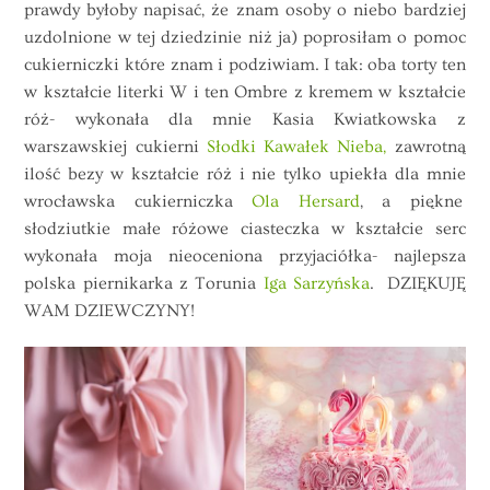
prawdy byłoby napisać, że znam osoby o niebo bardziej
uzdolnione w tej dziedzinie niż ja) poprosiłam o pomoc
cukierniczki które znam i podziwiam. I tak: oba torty ten
w kształcie literki W i ten Ombre z kremem w kształcie
róż- wykonała dla mnie Kasia Kwiatkowska z
warszawskiej cukierni
Słodki Kawałek Nieba,
zawrotną
ilość bezy w kształcie róż i nie tylko upiekła dla mnie
wrocławska cukierniczka
Ola Hersard
, a piękne
słodziutkie małe różowe ciasteczka w kształcie serc
wykonała moja nieoceniona przyjaciółka- najlepsza
polska piernikarka z Torunia
Iga Sarzyńska
. DZIĘKUJĘ
WAM DZIEWCZYNY!