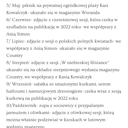
5/ Maj- piknik na prywatnej ogródkowej plaży Kasi
Kowalczyk- ukazało się w magazynie Weranda
6/ Czerwiec- zdjęcie z czereśniowej sesji, która czeka w
szufladzie na publikację w 2022 roku- we współpracy z
Anią Simon
7/ Lipiec- zdjęcie z sesji o polskich polnych kwiatach- we
współpracy z Anią Simon- ukazało się w magazynie
Country
8/ Sierpień- zdjęcie z sesji „W niebieskiej filiżance”
ukazało się na okładce sierpniowego wydania magazynu
Country, we współpracy z Kasią Kowalczyk
9/ Wrzesień- sałatka ze smażonymi kurkami, serem
halloumi i nasturcjowym dressingiem- czeka wraz z sesją
kurkową na publikację w 2022 roku
10/Październik- zupa z soczewicy z przypalanym
jarmużem i oliwkami- zdjęcie z oliwkowej sesji, którą
można właśnie podziwiać w kioskach w lutowym
wydaniu magazynu