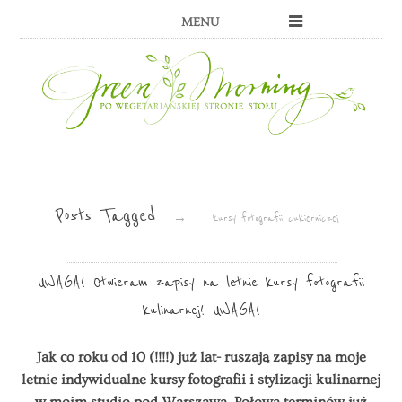
MENU
Posts Tagged
→
kursy fotografii cukierniczej
UWAGA! Otwieram zapisy na letnie kursy fotografii
kulinarnej! UWAGA!
Jak co roku od 10 (!!!!) już lat- ruszają zapisy na moje
letnie indywidualne kursy fotografii i stylizacji kulinarnej
w moim studio pod Warszawą. Połowa terminów już