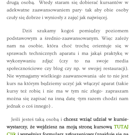
drugą osobą. Wtedy staram się dobierać kursantów w
adekwatne zaawansowaniem pary- tak aby obie osoby
czuły się dobrze i wyniosły z zajęć jak najwięcej.
Dziś szukamy kogoś pomiędzy poziomem
podstawowym a średnio-zaawansowanym. Więc zależy
nam na osobie, która choć trochę orientuje się w
sprawach technicznych aparatu i ma jakąś praktykę w
wykonywaniu zdjęć (czy to na swoje media
społecznościowe czy blog czy np. w swojej restauracji).
Nie wymagamy wielkiego zaawansowania -ale to nie jest
kurs na którym będziemy uczyć jak włączyć aparat (takie
kursy też robię i nie ma w tym nic złego- zapraszam
można się zapisać na inną datę -tym razem chodzi nam
jednak o coś innego) .
Jeśli jesteś taką osobą i
chcesz wziąć udział w kursie-
wystarczy, że wejdziesz na moją stronę kursową
TUTAJ
Clik
i wypełnisz formularz zgłoszeniowy (znajduje się na