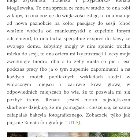
moja asystentka, modelka i przyjaciółka- Renata
Mogilewska. To ona sprząta ze mną w studio, to ona robi
zakupy, to ona pozuje do większości zdjęć, to ona maluje
od nowa paznokcie na kolor pasujący do sesji (choć
właśnie wróciła od manicurzystki z zupełnie innym
odcieniem), to ona tacha specjalnie ekspres do kawy ze
swojego domu, żebyśmy mogły w nim spienić trochę
mleka do sesji, to ona ociera mi łzy frustracji i leczy moje
zwichnięte biodro, dba o to żeby miała co pić i jeść
podczas pracy (bo ja o tym zupełnie zapominam) a na
każdych moich publicznych wykładach siedzi w
widocznym miejscu i żarliwie kiwa głową w
odpowiednich miejscach bo wie, że to pozwala mi się
pozbyć tremy. Renato- jesteś moim największym
skarbem- dziękuję, że mi pomagasz i cieszę się, że sama
załapałaś bakcyla fotograficznego. Zobaczcie tylko jak
pięknie Renata fotografuje
TUTAJ.