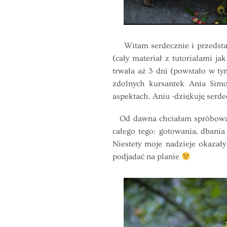
Witam serdecznie i przedstawi
(cały materiał z tutorialami 
trwała aż 3 dni (powstało w ty
zdolnych kursantek Ania Simo
aspektach. Aniu -dziękuję serde
Od dawna chciałam spróbować w 
całego tego: gotowania, dbania
Niestety moje nadzieje okazał
podjadać na planie