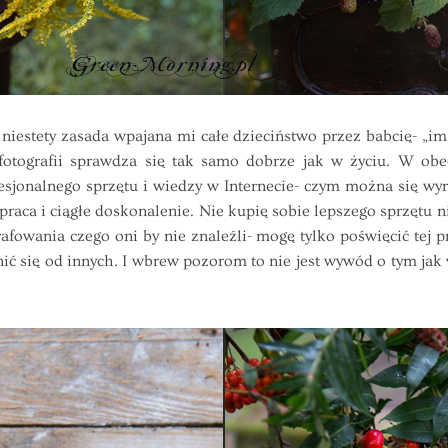
estety zasada wpajana mi całe dzieciństwo przez babcię- „im 
w fotografii sprawdza się tak samo dobrze jak w życiu. W obe
esjonalnego sprzętu i wiedzy w Internecie- czym można się w
raca i ciągłe doskonalenie. Nie kupię sobie lepszego sprzętu niż
afowania czego oni by nie znaleźli- mogę tylko poświęcić tej pr
nić się od innych. I wbrew pozorom to nie jest wywód o tym jak