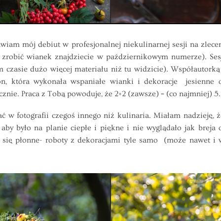
am mój debiut w profesjonalnej niekulinarnej sesji na zle
jak zrobić wianek znajdziecie w październikowym numerze). Se
m czasie dużo więcej materiału niż tu widzicie). Współautorką 
n, która wykonała wspaniałe wianki i dekoracje jesienne
cznie. Praca z Tobą powoduje, że 2+2 (zawsze) = (co najmniej) 5.
fotografii czegoś innego niż kulinaria. Miałam nadzieję, że 
 aby było na planie ciepłe i piękne i nie wyglądało jak breja
y się płonne- roboty z dekoracjami tyle samo (może nawet i 