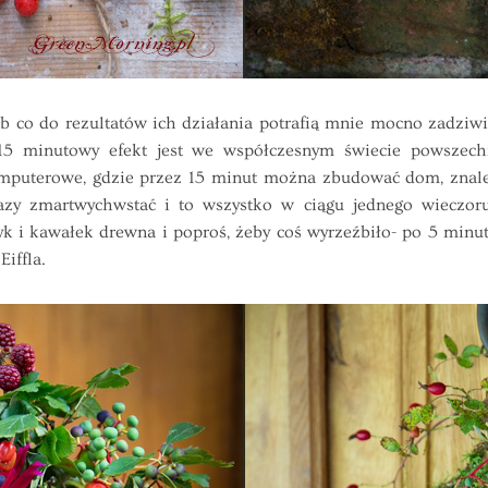
o do rezultatów ich działania potrafią mnie mocno zadziwić
 15 minutowy efekt jest we współczesnym świecie powsz
komputerowe, gdzie przez 15 minut można zbudować dom, znale
azy zmartwychwstać i to wszystko w ciągu jednego wieczoru 
 i kawałek drewna i poproś, żeby coś wyrzeźbiło- po 5 minut
Eiffla.