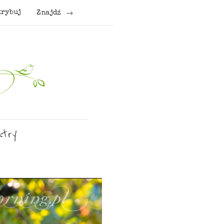
krybuj
Znajdź
try