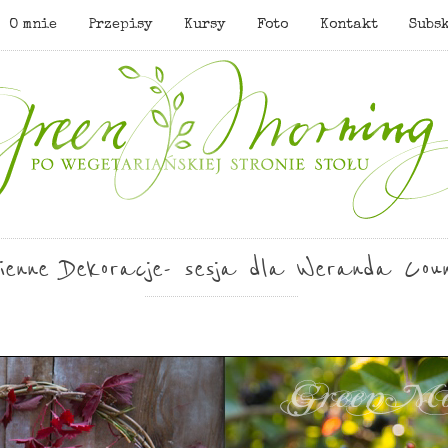
O mnie
Przepisy
Kursy
Foto
Kontakt
Subs
sienne Dekoracje- sesja dla Weranda Coun