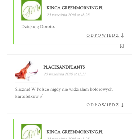
KINGA GREENMORNING.PL
25 września 2016 at 18:25
Dziękuję Doroto.
↓
ODPOWIEDZ
PLACESANDPLANTS
25 września 2016 at 15:51
Śliczne! W Polsce nigdy nie widziałam kolorowych
kartofelków :/
↓
ODPOWIEDZ
KINGA GREENMORNING.PL
25 września 2016 at 18:25