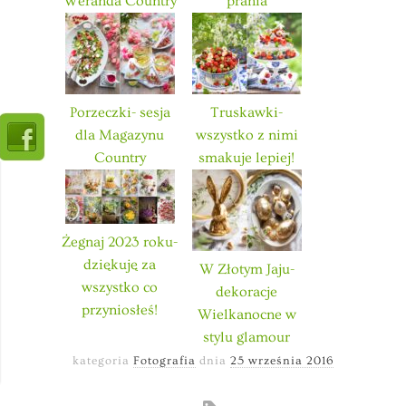
Weranda Country
prania
Porzeczki- sesja
Truskawki-
dla Magazynu
wszystko z nimi
Country
smakuje lepiej!
Żegnaj 2023 roku-
dziękuję za
W Złotym Jaju-
wszystko co
dekoracje
przyniosłeś!
Wielkanocne w
stylu glamour
kategoria
Fotografia
dnia
25 września 2016