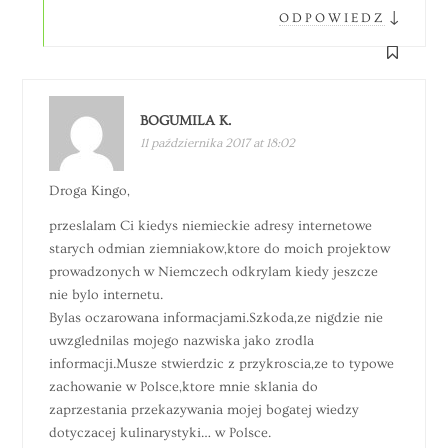
↓
ODPOWIEDZ
BOGUMILA K.
11 października 2017 at 18:02
Droga Kingo,
przeslalam Ci kiedys niemieckie adresy internetowe
starych odmian ziemniakow,ktore do moich projektow
prowadzonych w Niemczech odkrylam kiedy jeszcze
nie bylo internetu.
Bylas oczarowana informacjami.Szkoda,ze nigdzie nie
uwzglednilas mojego nazwiska jako zrodla
informacji.Musze stwierdzic z przykroscia,ze to typowe
zachowanie w Polsce,ktore mnie sklania do
zaprzestania przekazywania mojej bogatej wiedzy
dotyczacej kulinarystyki… w Polsce.