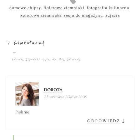
domowe chipsy
,
fioletowe ziemniaki
,
fotografia kulinarna
,
kolorowe ziemniaki
,
sesja do magazynu
,
zdjęcia
7 Komentarzy
→
Kolorowe Ziemniaki -sesja dla Moje Gotowanie
DOROTA
25 września 2016 at 14:39
Pieknie
↓
ODPOWIEDZ