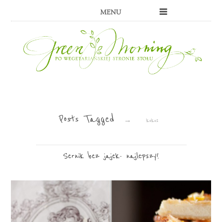
MENU
Posts Tagged
→
kokos
Sernik bez jajek- najlepszy!