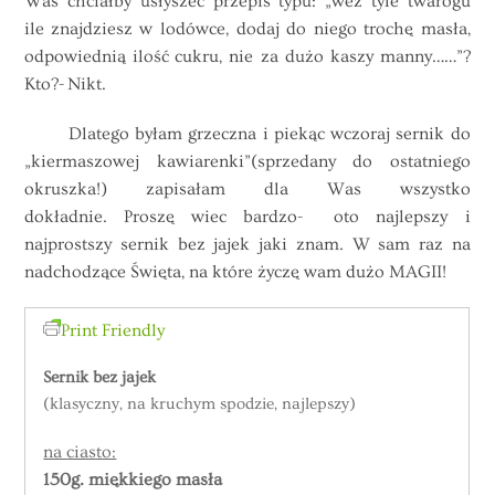
Was chciałby usłyszeć przepis typu: „weź tyle twarogu
ile znajdziesz w lodówce, dodaj do niego trochę masła,
odpowiednią ilość cukru, nie za dużo kaszy manny……”?
Kto?- Nikt.
Dlatego byłam grzeczna i piekąc wczoraj sernik do
„kiermaszowej kawiarenki”(sprzedany do ostatniego
okruszka!) zapisałam dla Was wszystko
dokładnie. Proszę wiec bardzo- oto najlepszy i
najprostszy sernik bez jajek jaki znam. W sam raz na
nadchodzące Święta, na które życzę wam dużo MAGII!
Print Friendly
Sernik bez jajek
(klasyczny, na kruchym spodzie, najlepszy)
na ciasto:
150g. miękkiego masła