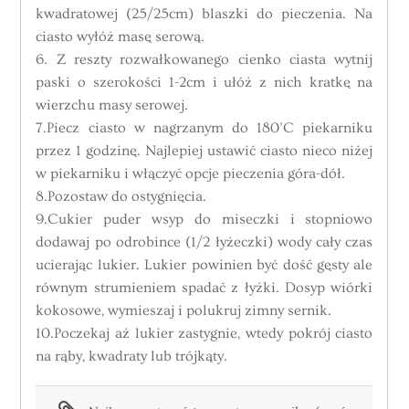
kwadratowej (25/25cm) blaszki do pieczenia. Na
ciasto wyłóż masę serową.
6. Z reszty rozwałkowanego cienko ciasta wytnij
paski o szerokości 1-2cm i ułóż z nich kratkę na
wierzchu masy serowej.
7.Piecz ciasto w nagrzanym do 180’C piekarniku
przez 1 godzinę. Najlepiej ustawić ciasto nieco niżej
w piekarniku i włączyć opcje pieczenia góra-dół.
8.Pozostaw do ostygnięcia.
9.Cukier puder wsyp do miseczki i stopniowo
dodawaj po odrobince (1/2 łyżeczki) wody cały czas
ucierając lukier. Lukier powinien być dość gęsty ale
równym strumieniem spadać z łyżki. Dosyp wiórki
kokosowe, wymieszaj i polukruj zimny sernik.
10.Poczekaj aż lukier zastygnie, wtedy pokrój ciasto
na rąby, kwadraty lub trójkąty.