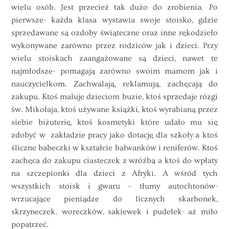
wielu osób. Jest przecież tak dużo do zrobienia. Po
pierwsze- każda klasa wystawia swoje stoisko, gdzie
sprzedawane są ozdoby świąteczne oraz inne rękodzieło
wykonywane zarówno przez rodziców jak i dzieci. Przy
wielu stoiskach zaangażowane są dzieci, nawet te
najmłodsze- pomagają zarówno swoim mamom jak i
nauczycielkom. Zachwalają, reklamują, zachęcają do
zakupu. Ktoś maluje dzieciom buzie, ktoś sprzedaje rózgi
św. Mikołaja, ktoś używane książki, ktoś wyrabianą przez
siebie biżuterię, ktoś kosmetyki które udało mu się
zdobyć w zakładzie pracy jako dotację dla szkoły a ktoś
śliczne babeczki w kształcie bałwanków i reniferów. Ktoś
zachęca do zakupu ciasteczek z wróżbą a ktoś do wpłaty
na szczepionki dla dzieci z Afryki. A wśród tych
wszystkich stoisk i gwaru – tłumy autochtonów-
wrzucające pieniądze do licznych skarbonek,
skrzyneczek. woreczków, sakiewek i pudełek- aż miło
popatrzeć.