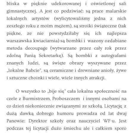
bliska w pięknie udekorowanej i oświetlonej sali
gimnastycznej. A jest co podziwiać: są prace malarskie
lokalnych artystów (wylicytowaliśmy jedna z nich
zeszłego roku z moim mężem), są stroiki świąteczne (tak
piękne, ze nie powstydziłaby się ich najlepsza
warszawska kwiaciarnia) są bombki i wazony ozdabiane
metoda decoupage (wytwarzane przez cały rok przez
zdolną Panią Sekretarkę). Są bombki z autografami
znanych ludzi, są święte obrazy wyszywane przez
„lokalne Babcie”, są ceramiczne i drewniane anioły, żywe
i sztuczne choinki i wiele, wiele innych atrakcji.
O wszystko to „bije się” cała lokalna społeczność na
czele z Burmistrzem, Proboszczem i innymi osobami na
co dzień niekoniecznie związanymi ze szkołą. Licytację z
dużą dawką dobrego humoru prowadza od lat dwaj
Panowie: Dyrektor szkoły oraz nauczyciel WF-u. Jest
podczas tej licytacji dużo śmiechu ale i całkiem sporo