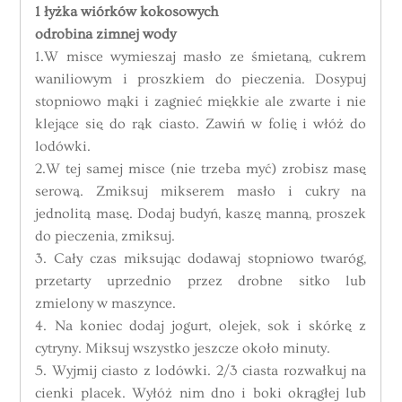
1 łyżka wiórków kokosowych
odrobina zimnej wody
1.W misce wymieszaj masło ze śmietaną, cukrem
waniliowym i proszkiem do pieczenia. Dosypuj
stopniowo mąki i zagnieć miękkie ale zwarte i nie
klejące się do rąk ciasto. Zawiń w folię i włóż do
lodówki.
2.W tej samej misce (nie trzeba myć) zrobisz masę
serową. Zmiksuj mikserem masło i cukry na
jednolitą masę. Dodaj budyń, kaszę manną, proszek
do pieczenia, zmiksuj.
3. Cały czas miksując dodawaj stopniowo twaróg,
przetarty uprzednio przez drobne sitko lub
zmielony w maszynce.
4. Na koniec dodaj jogurt, olejek, sok i skórkę z
cytryny. Miksuj wszystko jeszcze około minuty.
5. Wyjmij ciasto z lodówki. 2/3 ciasta rozwałkuj na
cienki placek. Wyłóż nim dno i boki okrągłej lub