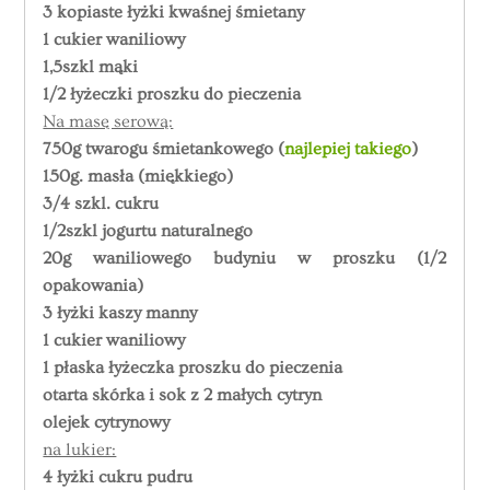
3 kopiaste łyżki kwaśnej śmietany
1 cukier waniliowy
1,5szkl mąki
1/2 łyżeczki proszku do pieczenia
Na masę serową:
750g twarogu śmietankowego (
najlepiej takiego
)
150g. masła (miękkiego)
3/4 szkl. cukru
1/2szkl jogurtu naturalnego
20g waniliowego budyniu w proszku (1/2
opakowania)
3 łyżki kaszy manny
1 cukier waniliowy
1 płaska łyżeczka proszku do pieczenia
otarta skórka i sok z 2 małych cytryn
olejek cytrynowy
na lukier:
4 łyżki cukru pudru