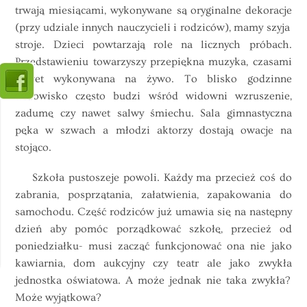
trwają miesiącami, wykonywane są oryginalne dekoracje
(przy udziale innych nauczycieli i rodziców), mamy szyja
stroje. Dzieci powtarzają role na licznych próbach.
Przedstawieniu towarzyszy przepiękna muzyka, czasami
nawet wykonywana na żywo. To blisko godzinne
widowisko często budzi wśród widowni wzruszenie,
zadumę czy nawet salwy śmiechu. Sala gimnastyczna
pęka w szwach a młodzi aktorzy dostają owacje na
stojąco.
Szkoła pustoszeje powoli. Każdy ma przecież coś do
zabrania, posprzątania, załatwienia, zapakowania do
samochodu. Część rodziców już umawia się na następny
dzień aby pomóc porządkować szkołę, przecież od
poniedziałku- musi zacząć funkcjonować ona nie jako
kawiarnia, dom aukcyjny czy teatr ale jako zwykła
jednostka oświatowa. A może jednak nie taka zwykła?
Może wyjątkowa?