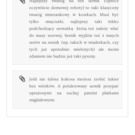
Najlepszy twaróg na ten sernik (oprócz
oczywiście domowej roboty) to taki klasyczny
twaróg śmietankowy w kostkach. Musi być
tylko mięciutki, najlepszy taki lekko
podchodzący serwatką- którą też należy wlać
do masy serowej. Sernik wyjdzie też z innych
serów na sernik (np. takich w wiaderkach, czy
tych już uprzednio mielonych) ale moim
zdaniem nie będzie już taki pyszny.
Jeśli nie lubisz kokosa możesz zrobić lukier
bez wiórków. A polukrowany sernik posypać
uprażonymi na suchej patelni płatkami
migdałowymi.