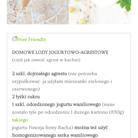
Print Friendly
DOMOWE LODY JOGURTOWO-AGRESTOWE
(czyli jak oswoić agrest w kuchni)
2 szkl. dojrzałego agrestu
(nie potrzeba
szypułkować- ja użyłam mieszanki zielonego i
czerwonego)
2 łyżki cukru
1 szkl. odcedzonego jogurtu waniliowego
(mnie
zostało tyle po odcedzeniu 1 dużego kartonu (850g)
takiego
jogurtu Finezja firmy Bacha)
można też użyć
homogenizowanego serka waniliowego