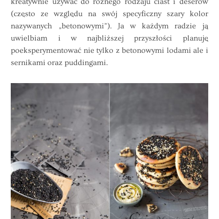
kreatywnie używać do różnego rodzaju ciast i deserów
(często ze względu na swój specyficzny szary kolor
nazywanych „betonowymi”). Ja w każdym radzie ją
uwielbiam i w najbliższej przyszłości planuję
poeksperymentować nie tylko z betonowymi lodami ale i
sernikami oraz puddingami.