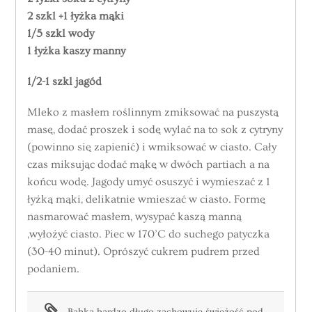
2 szkl +1 łyżka mąki
1/5 szkl wody
1 łyżka kaszy manny
1/2-1 szkl jagód
Mleko z masłem roślinnym zmiksować na puszystą
masę, dodać proszek i sodę wylać na to sok z cytryny
(powinno się zapienić) i wmiksować w ciasto. Cały
czas miksując dodać mąkę w dwóch partiach a na
końcu wodę. Jagody umyć osuszyć i wymieszać z 1
łyżką mąki, delikatnie wmieszać w ciasto. Formę
nasmarować masłem, wysypać kaszą manną
,wyłożyć ciasto. Piec w 170’C do suchego patyczka
(30-40 minut). Oprószyć cukrem pudrem przed
podaniem.
Babka bardzo długo zachowuje świeżość pod