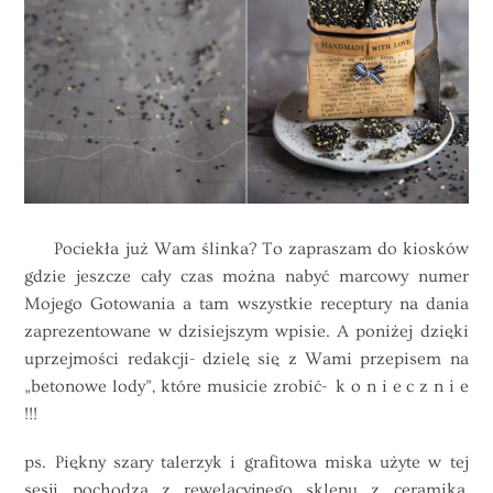
Pociekła już Wam ślinka? To zapraszam do kiosków
gdzie jeszcze cały czas można nabyć marcowy numer
Mojego Gotowania a tam wszystkie receptury na dania
zaprezentowane w dzisiejszym wpisie. A poniżej dzięki
uprzejmości redakcji- dzielę się z Wami przepisem na
„betonowe lody”, które musicie zrobić- k o n i e c z n i e
!!!
ps. Piękny szary talerzyk i grafitowa miska użyte w tej
sesji pochodzą z rewelacyjnego sklepu z ceramiką