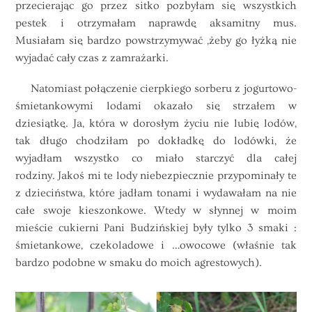
przecierając go przez sitko pozbyłam się wszystkich
pestek i otrzymałam naprawdę aksamitny mus.
Musiałam się bardzo powstrzymywać ,żeby go łyżką nie
wyjadać cały czas z zamrażarki.
Natomiast połączenie cierpkiego sorberu z jogurtowo-
śmietankowymi lodami okazało się strzałem w
dziesiątkę. Ja, która w dorosłym życiu nie lubię lodów,
tak długo chodziłam po dokładkę do lodówki, że
wyjadłam wszystko co miało starczyć dla całej
rodziny. Jakoś mi te lody niebezpiecznie przypominały te
z dzieciństwa, które jadłam tonami i wydawałam na nie
całe swoje kieszonkowe. Wtedy w słynnej w moim
mieście cukierni Pani Budzińskiej były tylko 3 smaki :
śmietankowe, czekoladowe i …owocowe (właśnie tak
bardzo podobne w smaku do moich agrestowych).