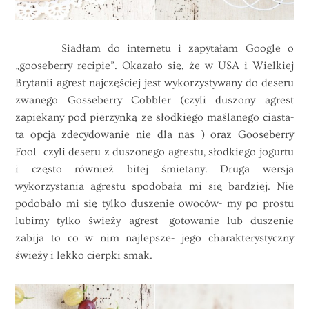
Siadłam do internetu i zapytałam Google o
„gooseberry recipie”. Okazało się, że w USA i Wielkiej
Brytanii agrest najczęściej jest wykorzystywany do deseru
zwanego Gosseberry Cobbler (czyli duszony agrest
zapiekany pod pierzynką ze słodkiego maślanego ciasta-
ta opcja zdecydowanie nie dla nas ) oraz Gooseberry
Fool- czyli deseru z duszonego agrestu, słodkiego jogurtu
i często również bitej śmietany. Druga wersja
wykorzystania agrestu spodobała mi się bardziej. Nie
podobało mi się tylko duszenie owoców- my po prostu
lubimy tylko świeży agrest- gotowanie lub duszenie
zabija to co w nim najlepsze- jego charakterystyczny
świeży i lekko cierpki smak.