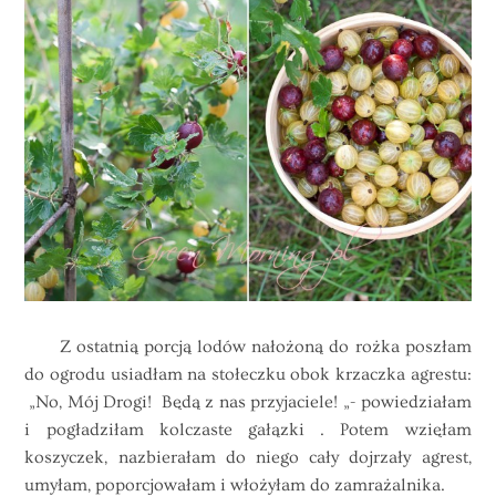
Z ostatnią porcją lodów nałożoną do rożka poszłam
do ogrodu usiadłam na stołeczku obok krzaczka agrestu:
„No, Mój Drogi! Będą z nas przyjaciele! „- powiedziałam
i pogładziłam kolczaste gałązki . Potem wzięłam
koszyczek, nazbierałam do niego cały dojrzały agrest,
umyłam, poporcjowałam i włożyłam do zamrażalnika.