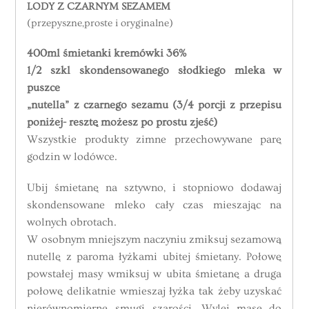
LODY Z CZARNYM SEZAMEM
(przepyszne,proste i oryginalne)
400ml śmietanki kremówki 36%
1/2 szkl skondensowanego słodkiego mleka w
puszce
„nutella” z czarnego sezamu (3/4 porcji z przepisu
poniżej- resztę możesz po prostu zjeść)
Wszystkie produkty zimne przechowywane parę
godzin w lodówce.
Ubij śmietanę na sztywno, i stopniowo dodawaj
skondensowane mleko cały czas mieszając na
wolnych obrotach.
W osobnym mniejszym naczyniu zmiksuj sezamową
nutellę z paroma łyżkami ubitej śmietany. Połowę
powstałej masy wmiksuj w ubita śmietanę a druga
połowę delikatnie wmieszaj łyżka tak żeby uzyskać
nierównomierne smugi szarości. Wylej masę do