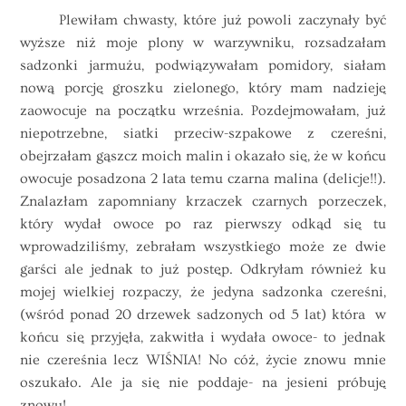
Plewiłam chwasty, które już powoli zaczynały być
wyższe niż moje plony w warzywniku, rozsadzałam
sadzonki jarmużu, podwiązywałam pomidory, siałam
nową porcję groszku zielonego, który mam nadzieję
zaowocuje na początku września. Pozdejmowałam, już
niepotrzebne, siatki przeciw-szpakowe z czereśni,
obejrzałam gąszcz moich malin i okazało się, że w końcu
owocuje posadzona 2 lata temu czarna malina (delicje!!).
Znalazłam zapomniany krzaczek czarnych porzeczek,
który wydał owoce po raz pierwszy odkąd się tu
wprowadziliśmy, zebrałam wszystkiego może ze dwie
garści ale jednak to już postęp. Odkryłam również ku
mojej wielkiej rozpaczy, że jedyna sadzonka czereśni,
(wśród ponad 20 drzewek sadzonych od 5 lat) która w
końcu się przyjęła, zakwitła i wydała owoce- to jednak
nie czereśnia lecz WIŚNIA! No cóż, życie znowu mnie
oszukało. Ale ja się nie poddaje- na jesieni próbuję
znowu!