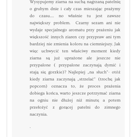
Wysypujemy ziarna na suchą nagrzaną patelnię
o grubym dnie i cały czas mieszając prażymy
do czasu…. no właśnie tu jest zawsze
największy problem.
Czarny
sezam
ani nie
wydaje specjalnego aromatu przy prażeniu jak
większość innych ziaren czy przypraw ani tym
bardziej nie zmienia koloru na ciemniejszy. Jak
więc uchwycić ten właściwy moment kiedy
ziarna są już uprażone ale jeszcze nie
przypalone ( przypalone zaczynają dymić i
stają się gorzkie)? Najlepiej „na słuch”- otóż
kiedy ziarna zaczynają „strzelać” (trochę jak
popcorn) oznacza to, że proces prażenia
dobiega końca, warto jeszcze potrzymać ziarna
na ogniu nie dłużej niż minutę a potem
przełożyć z gorącej patelni do zimnego
naczynia.
.