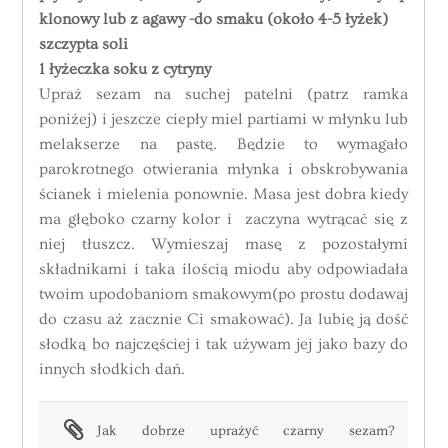
klonowy lub z agawy -do smaku (około 4-5 łyżek)
szczypta soli
1 łyżeczka soku z cytryny
Upraż
sezam
na suchej patelni (patrz ramka
poniżej) i jeszcze ciepły miel partiami w młynku lub
melakserze na pastę. Będzie to wymagało
parokrotnego otwierania młynka i obskrobywania
ścianek i mielenia ponownie. Masa jest dobra kiedy
ma głęboko
czarny
kolor i zaczyna wytrącać się z
niej tłuszcz. Wymieszaj masę z pozostałymi
składnikami i taka ilością miodu aby odpowiadała
twoim upodobaniom smakowym(po prostu dodawaj
do czasu aż zacznie Ci smakować). Ja lubię ją dość
słodką bo najczęściej i tak używam jej jako bazy do
innych słodkich dań.
Jak dobrze uprażyć czarny sezam?