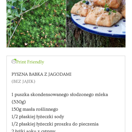
Print Friendly
PYSZNA BABKA Z JAGODAMI
(BEZ JAJEK)
1 puszka skondensowanego słodzonego mleka
(530g)
150g masła roślinnego
1/2 płaskiej łyżeczki sody
1/2 płaskiej łyżeczki proszku do pieczenia
2 łyżki soku z cytryny