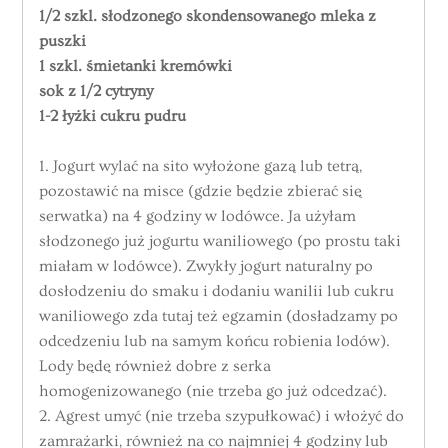
1/2 szkl. słodzonego skondensowanego mleka z
puszki
1 szkl. śmietanki kremówki
sok z 1/2 cytryny
1-2 łyżki cukru pudru
1. Jogurt wylać na sito wyłożone gazą lub tetrą,
pozostawić na misce (gdzie będzie zbierać się
serwatka) na 4 godziny w lodówce. Ja użyłam
słodzonego już jogurtu waniliowego (po prostu taki
miałam w lodówce). Zwykły jogurt naturalny po
dosłodzeniu do smaku i dodaniu wanilii lub cukru
waniliowego zda tutaj też egzamin (dosładzamy po
odcedzeniu lub na samym końcu robienia lodów).
Lody będę również dobre z serka
homogenizowanego (nie trzeba go już odcedzać).
2. Agrest umyć (nie trzeba szypułkować) i włożyć do
zamrażarki, również na co najmniej 4 godziny lub