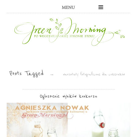
MENU
Posts Tagged
→
warsztaty fotograficzne dla cukierników
Ogłoszenie wyników konkursu