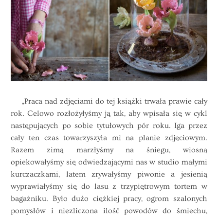
„Praca nad zdjęciami
do
tej
książki
trwała prawie cały
rok. Celowo rozłożyłyśmy ją tak, aby wpisała się w cykl
następujących po sobie tytułowych pór roku. Iga przez
cały ten czas towarzyszyła mi na planie zdjęciowym.
Razem zimą marzłyśmy na śniegu, wiosną
opiekowałyśmy się odwiedzającymi nas w studio małymi
kurczaczkami, latem zrywałyśmy piwonie a jesienią
wyprawiałyśmy się
do
lasu z trzypiętrowym tortem w
bagażniku. Było dużo ciężkiej pracy, ogrom szalonych
pomysłów i niezliczona ilość powodów
do
śmiechu,