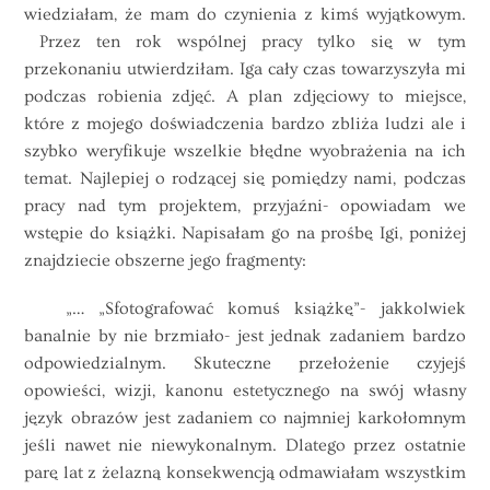
wiedziałam, że mam do czynienia z kimś wyjątkowym.
Przez ten rok wspólnej pracy tylko się w tym
przekonaniu utwierdziłam. Iga cały czas towarzyszyła mi
podczas robienia zdjęć. A plan zdjęciowy to miejsce,
które z mojego doświadczenia bardzo zbliża ludzi ale i
szybko weryfikuje wszelkie błędne wyobrażenia na ich
temat. Najlepiej o rodzącej się pomiędzy nami, podczas
pracy nad tym projektem, przyjaźni- opowiadam we
wstępie do książki. Napisałam go na prośbę Igi, poniżej
znajdziecie obszerne jego fragmenty:
„… „Sfotografować komuś książkę”- jakkolwiek
banalnie by nie brzmiało- jest jednak zadaniem bardzo
odpowiedzialnym. Skuteczne przełożenie czyjejś
opowieści, wizji, kanonu estetycznego na swój własny
język obrazów jest zadaniem co najmniej karkołomnym
jeśli nawet nie niewykonalnym. Dlatego przez ostatnie
parę lat z żelazną konsekwencją odmawiałam wszystkim