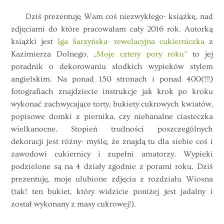
Dziś prezentuję Wam coś niezwykłego- książkę, nad
zdjęciami do które pracowałam cały 2016 rok. Autorką
książki jest
Iga Sarzyńska- rewelacyjna cukierniczka
z
Kazimierza Dolnego.
„Moje cztery pory roku”
to jej
poradnik o dekorowaniu słodkich wypieków stylem
angielskim. Na ponad 150 stronach i ponad 400(!!!)
fotografiach znajdziecie instrukcje jak krok po kroku
wykonać zachwycające torty, bukiety cukrowych kwiatów,
popisowe domki z piernika, czy niebanalne ciasteczka
wielkanocne. Stopień trudności poszczególnych
dekoracji jest różny- myślę, że znajdą tu dla siebie coś i
zawodowi cukiernicy i zupełni amatorzy. Wypieki
podzielone są na 4 działy zgodnie z porami roku. Dziś
prezentuję, moje ulubione zdjęcia z rozdziału Wiosna
(tak! ten bukiet, który widzicie poniżej jest jadalny i
został wykonany z masy cukrowej!).