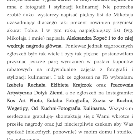
mną z fotografii i stylizacji kulinarnej. Nie potrzeba
zrobić dużo- wystarczy napisać piękny list do Mikołaja
uzasadniając dlaczego taki prezent powinien przynieść
akurat Tobie. I w tym roku, najpiękniejszy list (wg.
Mikołaja i mnie) napisała
Aleksandra Kopeć i to do niej
wędruje nagroda główna.
Ponieważ jednak tegorocznych
zgłoszeń było tak wiele i były tak piękne- postanowiłam
przyznać jeszcze parę wyróżnień w postaci kuponów
rabatowych na indywidualne zajęcia z fotografii i
stylizacji kulinarnej. I tak ze zgłoszeń na FB wybrałam:
Izabela Ruchała, Elżbieta Krajczok
oraz
Pracownia
Artystyczna Dotyk Ziemi
, a ze zgłoszeń na Instagramie:
Kos Art Photo, Eulalia Fotografia, Zuzia w Kuchni,
Wegetipy, Od Kuchni-Fotografia Kulinarna.
Wszystkim
serdecznie gratuluję- skontaktuję się z Wami wkrótce i
prześlę nagrody oraz już niecierpliwie czekam aby Was
spotkać (niektórych ponownie) w moim domu i studio.
Do zobaczenia.