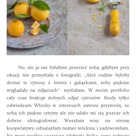
No, ale ja nie byłabym przecież sobą, gdybym przy
okazji nie pomyślała o fotografii. „Ależ cudnie byłoby
dostać te cytrusy z liśćmi i gałązkami, żeby pięknie
wyglądały na zdjęciach”- myślałam. W moim portfolio
cały czas brakuje dobrych zdjęć cytrusów. Kiedy tylko
odwiedzam Włochy w interesach zawsze przywożę, ze
sobą ich piękne cytryny ale nie udało mi się jeszcze ich
dobrze sfotografować. Weszłam więc na stronę
kooperatywy, odnalazłam numer telefonu i zadzwoniłam.
Na moje wielkie szczęście odebrała Polka, żona jednego