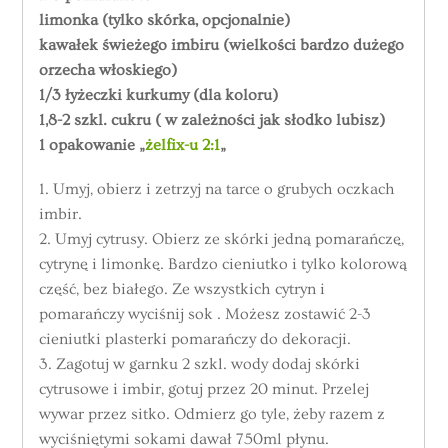
limonka (tylko skórka, opcjonalnie)
kawałek świeżego imbiru (wielkości bardzo dużego
orzecha włoskiego)
1/3 łyżeczki kurkumy (dla koloru)
1,8-2 szkl. cukru ( w zależności jak słodko lubisz)
1 opakowanie „
żelfix-u 2:1
„
1. Umyj, obierz i zetrzyj na tarce o grubych oczkach
imbir.
2. Umyj cytrusy. Obierz ze skórki jedną pomarańczę,
cytrynę i limonkę. Bardzo cieniutko i tylko kolorową
część, bez białego. Ze wszystkich cytryn i
pomarańczy wyciśnij sok . Możesz zostawić 2-3
cieniutki plasterki pomarańczy do dekoracji.
3. Zagotuj w garnku 2 szkl. wody dodaj skórki
cytrusowe i imbir, gotuj przez 20 minut. Przelej
wywar przez sitko. Odmierz go tyle, żeby razem z
wyciśniętymi sokami dawał 750ml płynu.