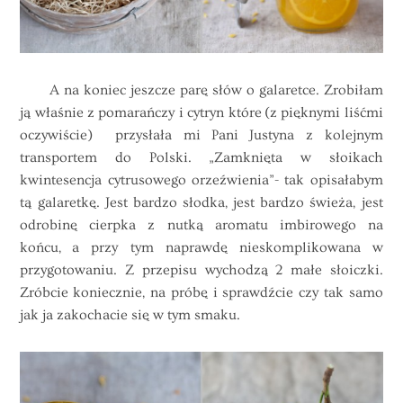
A na koniec jeszcze parę słów o galaretce. Zrobiłam
ją właśnie z pomarańczy i cytryn które (z pięknymi liśćmi
oczywiście) przysłała mi Pani Justyna z kolejnym
transportem do Polski. „Zamknięta w słoikach
kwintesencja cytrusowego orzeźwienia”- tak opisałabym
tą galaretkę. Jest bardzo słodka, jest bardzo świeża, jest
odrobinę cierpka z nutką aromatu imbirowego na
końcu, a przy tym naprawdę nieskomplikowana w
przygotowaniu. Z przepisu wychodzą 2 małe słoiczki.
Zróbcie koniecznie, na próbę i sprawdźcie czy tak samo
jak ja zakochacie się w tym smaku.