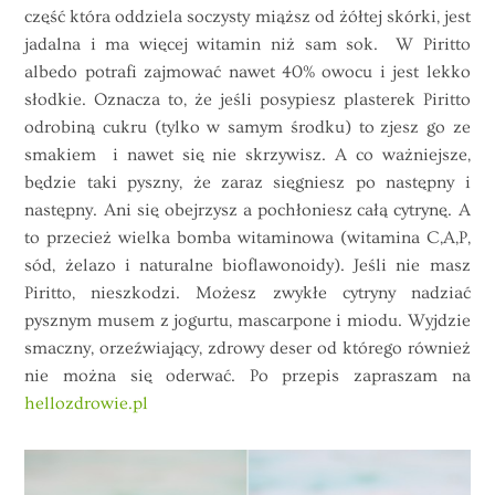
część która oddziela soczysty miąższ od żółtej skórki, jest
jadalna i ma więcej witamin niż sam sok. W Piritto
albedo potrafi zajmować nawet 40% owocu i jest lekko
słodkie. Oznacza to, że jeśli posypiesz plasterek Piritto
odrobiną cukru (tylko w samym środku) to zjesz go ze
smakiem i nawet się nie skrzywisz. A co ważniejsze,
będzie taki pyszny, że zaraz sięgniesz po następny i
następny. Ani się obejrzysz a pochłoniesz całą cytrynę. A
to przecież wielka bomba witaminowa (witamina C,A,P,
sód, żelazo i naturalne bioflawonoidy). Jeśli nie masz
Piritto, nieszkodzi. Możesz zwykłe cytryny nadziać
pysznym musem z jogurtu, mascarpone i miodu. Wyjdzie
smaczny, orzeźwiający, zdrowy deser od którego również
nie można się oderwać. Po przepis zapraszam na
hellozdrowie.pl