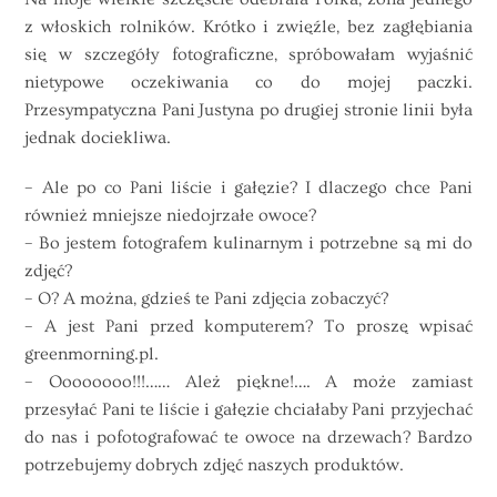
z włoskich rolników. Krótko i zwięźle, bez zagłębiania
się w szczegóły fotograficzne, spróbowałam wyjaśnić
nietypowe oczekiwania co do mojej paczki.
Przesympatyczna Pani Justyna po drugiej stronie linii była
jednak dociekliwa.
– Ale po co Pani liście i gałęzie? I dlaczego chce Pani
również mniejsze niedojrzałe owoce?
– Bo jestem fotografem kulinarnym i potrzebne są mi do
zdjęć?
– O? A można, gdzieś te Pani zdjęcia zobaczyć?
– A jest Pani przed komputerem? To proszę wpisać
greenmorning.pl.
– Oooooooo!!!…… Ależ piękne!…. A może zamiast
przesyłać Pani te liście i gałęzie chciałaby Pani przyjechać
do nas i pofotografować te owoce na drzewach? Bardzo
potrzebujemy dobrych zdjęć naszych produktów.