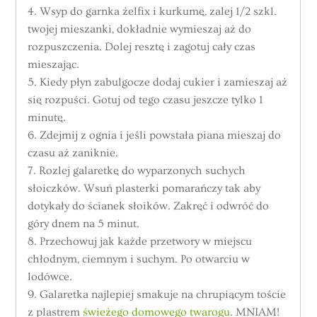
4. Wsyp do garnka żelfix i kurkumę, zalej 1/2 szkl.
twojej mieszanki, dokładnie wymieszaj aż do
rozpuszczenia. Dolej resztę i zagotuj cały czas
mieszając.
5. Kiedy płyn zabulgocze dodaj cukier i zamieszaj aż
się rozpuści. Gotuj od tego czasu jeszcze tylko 1
minutę.
6. Zdejmij z ognia i jeśli powstała piana mieszaj do
czasu aż zaniknie.
7. Rozlej galaretkę do wyparzonych suchych
słoiczków. Wsuń plasterki pomarańczy tak aby
dotykały do ścianek słoików. Zakręć i odwróć do
góry dnem na 5 minut.
8. Przechowuj jak każde przetwory w miejscu
chłodnym, ciemnym i suchym. Po otwarciu w
lodówce.
9. Galaretka najlepiej smakuje na chrupiącym toście
z plastrem
świeżego domowego twarogu
. MNIAM!