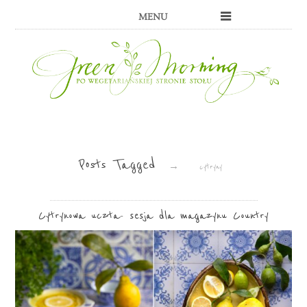
MENU
Posts Tagged
→
cytryny
Cytrynowa uczta- sesja dla magazynu Country