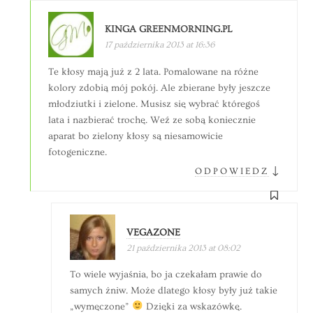
KINGA GREENMORNING.PL
17 października 2013 at 16:36
Te kłosy mają już z 2 lata. Pomalowane na różne
kolory zdobią mój pokój. Ale zbierane były jeszcze
młodziutki i zielone. Musisz się wybrać któregoś
lata i nazbierać trochę. Weź ze sobą koniecznie
aparat bo zielony kłosy są niesamowicie
fotogeniczne.
↓
ODPOWIEDZ
VEGAZONE
21 października 2013 at 08:02
To wiele wyjaśnia, bo ja czekałam prawie do
samych żniw. Może dlatego kłosy były już takie
„wymęczone”
Dzięki za wskazówkę.