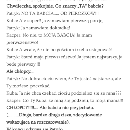
Chwileczkę, spokojnie. Co znaczy „TA” babcia?
Patryk: NO TA BABCIA….. OD PIEROŻKÓW!!!
Kuba: Ale super!! Ja zamawiam pierwszą porcję!
Patryk: Ja zamawiam dokładkę!
Kacper: No nie, to MOJA BABCIA! Ja mam
pierwszeństwo!
Kuba: A wcale, że nie bo gościom trzeba ustępować!
Patryk: Starsi mają pierwszeństwo! Ja jestem najstarszy, ja
będę pierwszy!!!!
Ale chłopcy…
Patryk: No dobra ciociu wiem, że Ty jesteś najstarsza, ale
Ty możesz poczekać.
Kuba: Ja nie chcę czekać, ciociu podzielisz się ze mną???
Kacper: Co Ty Kuba, ze mną się podzieli, to moja mama!!!
CHŁOPCY!!!!!…. Ale babcia nie przyjechała.
(……….
Długa, bardzo długa cisza, zdecydowanie
wskazująca na rozczarowanie).
W końcu odzywa się Patryk: