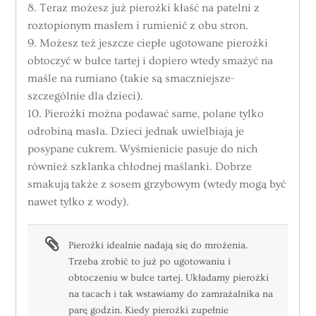
8. Teraz możesz już pierożki kłaść na patelni z
roztopionym masłem i rumienić z obu stron.
9. Możesz też jeszcze ciepłe ugotowane pierożki
obtoczyć w bułce tartej i dopiero wtedy smażyć na
maśle na rumiano (takie są smaczniejsze-
szczególnie dla dzieci).
10. Pierożki można podawać same, polane tylko
odrobiną masła. Dzieci jednak uwielbiają je
posypane cukrem. Wyśmienicie pasuje do nich
również szklanka chłodnej maślanki. Dobrze
smakują także z sosem grzybowym (wtedy mogą być
nawet tylko z wody).
Pierożki idealnie nadają się do mrożenia.
Trzeba zrobić to już po ugotowaniu i
obtoczeniu w bułce tartej. Układamy pierożki
na tacach i tak wstawiamy do zamrażalnika na
parę godzin. Kiedy pierożki zupełnie