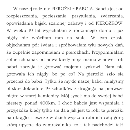
W naszej rodzinie PIEROŻKI = BABCIA. Babcia jest od
rozpieszczania, pocieszania, przytulania, zwierzania,
opowiadania bajek, szalonej zabawy i od PIEROŻKÓW.
W wieku 19 lat wyjechałam z rodzinnego domu i już
nigdy nie wróciłam tam na stałe. W tym czasie
objechałam pół świata i spróbowałam tylu nowych dań,
że zupełnie zapomniałam o pierożkach. Przypomniałam
sobie ich smak od nowa kiedy moja mama w nowej roli
babci zaczęła je gotować mojemu synkowi. Nam nie
gotowała ich nigdy- bo po co? Na pierożki szło się
przecież do babci. Tylko, że my do naszej babci miałyśmy
blisko- dokładnie 19 schodków z drugiego na pierwsze
piętro w starej kamienicy. Mój synek ma do swojej babci
niestety ponad 400km. I choć babcia jest wspaniała i
przyjeżdża kiedy tylko się da a jak jest to robi te pierożki
na okrągło i jeszcze w dzień wyjazdu robi ich całą górę,
którą upycha do zamrażalnika- to i tak nadchodzi taki