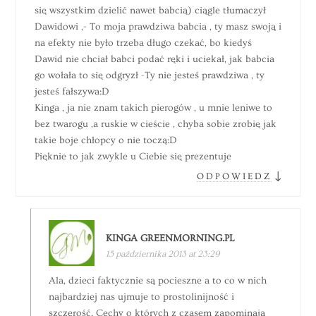
się wszystkim dzielić nawet babcią) ciągle tłumaczył
Dawidowi ,- To moja prawdziwa babcia , ty masz swoją i
na efekty nie było trzeba długo czekać, bo kiedyś
Dawid nie chciał babci podać ręki i uciekał, jak babcia
go wołała to się odgryzł -Ty nie jesteś prawdziwa , ty
jesteś fałszywa:D
Kinga , ja nie znam takich pierogów , u mnie leniwe to
bez twarogu ,a ruskie w cieście , chyba sobie zrobię jak
takie boje chłopcy o nie toczą:D
Pięknie to jak zwykle u Ciebie się prezentuje
↓
ODPOWIEDZ
KINGA GREENMORNING.PL
15 października 2013 at 23:29
Ala, dzieci faktycznie są pocieszne a to co w nich
najbardziej nas ujmuje to prostolinijność i
szczerość. Cechy o których z czasem zapominają