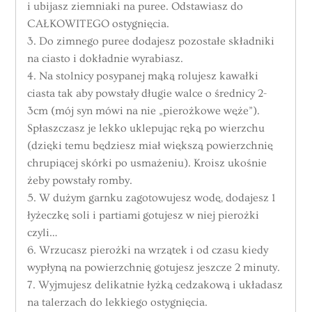
i ubijasz ziemniaki na puree. Odstawiasz do
CAŁKOWITEGO ostygnięcia.
3. Do zimnego puree dodajesz pozostałe składniki
na ciasto i dokładnie wyrabiasz.
4. Na stolnicy posypanej mąką rolujesz kawałki
ciasta tak aby powstały długie walce o średnicy 2-
3cm (mój syn mówi na nie „pierożkowe węże”).
Spłaszczasz je lekko uklepując ręką po wierzchu
(dzięki temu będziesz miał większą powierzchnię
chrupiącej skórki po usmażeniu). Kroisz ukośnie
żeby powstały romby.
5. W dużym garnku zagotowujesz wodę, dodajesz 1
łyżeczkę soli i partiami gotujesz w niej pierożki
czyli…
6. Wrzucasz pierożki na wrzątek i od czasu kiedy
wypłyną na powierzchnię gotujesz jeszcze 2 minuty.
7. Wyjmujesz delikatnie łyżką cedzakową i układasz
na talerzach do lekkiego ostygnięcia.