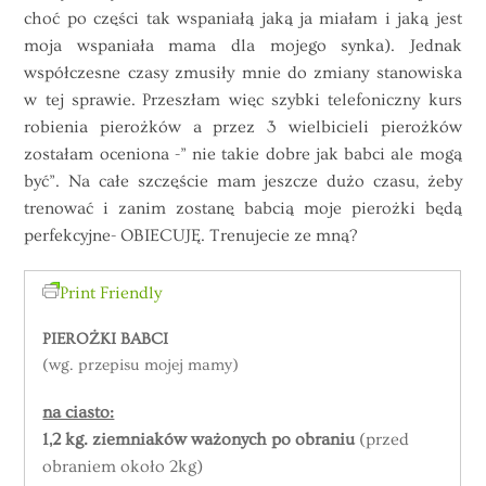
choć po części tak wspaniałą jaką ja miałam i jaką jest
moja wspaniała mama dla mojego synka). Jednak
współczesne czasy zmusiły mnie do zmiany stanowiska
w tej sprawie. Przeszłam więc szybki telefoniczny kurs
robienia pierożków a przez 3 wielbicieli pierożków
zostałam oceniona -” nie takie dobre jak babci ale mogą
być”. Na całe szczęście mam jeszcze dużo czasu, żeby
trenować i zanim zostanę babcią moje pierożki będą
perfekcyjne- OBIECUJĘ. Trenujecie ze mną?
Print Friendly
PIEROŻKI BABCI
(wg. przepisu mojej mamy)
na ciasto:
1,2 kg. ziemniaków ważonych po obraniu
(przed
obraniem około 2kg)