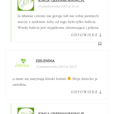
KINGA GREENMORNING.PL
15 października 2013 at 23:31
Ja właśnie celowo nie gotuje lub nie robię pewnych
rzeczy z synkiem, żeby od tego była tylko babcia.
Wtedy babcia jest wyjątkowa, interesująca i jedyna.
↓
ODPOWIEDZ
ZIELENINA
15 października 2013 at 20:27
u mnie się nazywają kluski leniwe
Moje dziecko je
uwielbia.
↓
ODPOWIEDZ