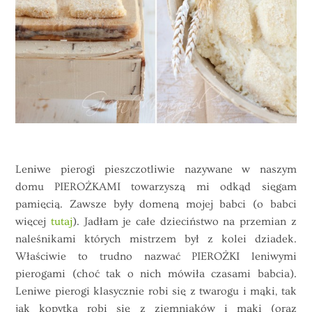
Leniwe pierogi pieszczotliwie nazywane w naszym
domu PIEROŻKAMI towarzyszą mi odkąd sięgam
pamięcią. Zawsze były domeną mojej babci (o babci
więcej
tutaj
). Jadłam je całe dzieciństwo na przemian z
naleśnikami których mistrzem był z kolei dziadek.
Właściwie to trudno nazwać PIEROŻKI leniwymi
pierogami (choć tak o nich mówiła czasami babcia).
Leniwe pierogi klasycznie robi się z twarogu i mąki, tak
jak kopytka robi się z ziemniaków i mąki (oraz