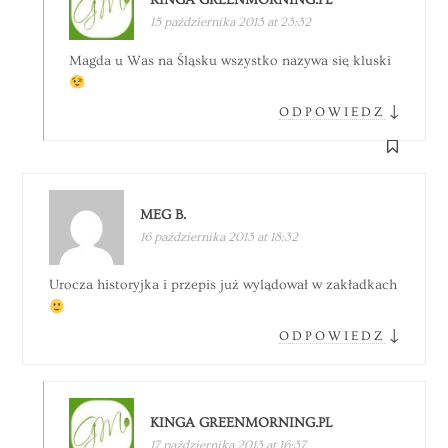
KINGA GREENMORNING.PL
15 października 2013 at 23:32
Magda u Was na Śląsku wszystko nazywa się kluski
↓
ODPOWIEDZ
MEG B.
16 października 2013 at 18:32
Urocza historyjka i przepis już wylądował w zakładkach
↓
ODPOWIEDZ
KINGA GREENMORNING.PL
17 października 2013 at 16:37