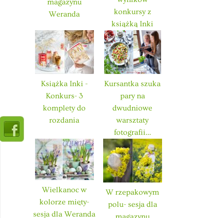
magazynu
konkursy z
Weranda
książką Inki
Książka Inki -
Kursantka szuka
Konkurs- 3
pary na
komplety do
dwudniowe
rozdania
warsztaty
fotografii…
Wielkanoc w
W rzepakowym
kolorze mięty-
polu- sesja dla
sesja dla Weranda
magazynu