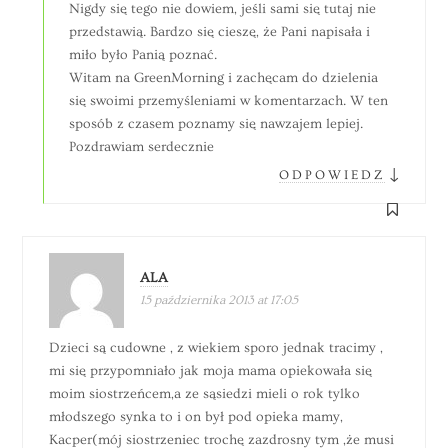
Nigdy się tego nie dowiem, jeśli sami się tutaj nie
przedstawią. Bardzo się cieszę, że Pani napisała i
miło było Panią poznać.
Witam na GreenMorning i zachęcam do dzielenia
się swoimi przemyśleniami w komentarzach. W ten
sposób z czasem poznamy się nawzajem lepiej.
Pozdrawiam serdecznie
↓
ODPOWIEDZ
ALA
15 października 2013 at 17:05
Dzieci są cudowne , z wiekiem sporo jednak tracimy ,
mi się przypomniało jak moja mama opiekowała się
moim siostrzeńcem,a ze sąsiedzi mieli o rok tylko
młodszego synka to i on był pod opieka mamy,
Kacper(mój siostrzeniec trochę zazdrosny tym ,że musi