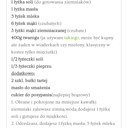
1 łyżka soli
(do gotowania ziemniaków)
1 łyżka masła
5 łyżek mleka
6 łyżek mąki
(czubatych)
3 łyżki mąki ziemniaczanej
(czubate)
400g twarogu
(ja używam
takiego
, może być kupny
ale żaden w wiaderkach czy mielony, klasyczny w
kostce tylko mięciutki)
1/2 łyżeczki soli
1/3 łyżeczki pieprzu
dodatkowo:
2 szkl. bułki tartej
masło do smażenia
cukier do posypania
(najlepiej brązowy)
1. Obrane i pokrojone na mniejsze kawałki
ziemniaki zalewasz zimną wodą dodajesz 1 łyżkę
soli i gotujesz do miękkości.
2. Odcedzasz, dodajesz 1 łyżkę masła, 5 łyżek mleka