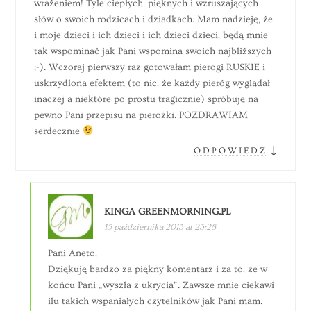
wrażeniem! Tyle ciepłych, pięknych i wzruszających
słów o swoich rodzicach i dziadkach. Mam nadzieję, że
i moje dzieci i ich dzieci i ich dzieci dzieci, będą mnie
tak wspominać jak Pani wspomina swoich najbliższych
;-). Wczoraj pierwszy raz gotowałam pierogi RUSKIE i
uskrzydlona efektem (to nic, że każdy pieróg wyglądał
inaczej a niektóre po prostu tragicznie) spróbuję na
pewno Pani przepisu na pierożki. POZDRAWIAM
serdecznie
↓
ODPOWIEDZ
KINGA GREENMORNING.PL
15 października 2013 at 23:28
Pani Aneto,
Dziękuję bardzo za piękny komentarz i za to, ze w
końcu Pani „wyszła z ukrycia”. Zawsze mnie ciekawi
ilu takich wspaniałych czytelników jak Pani mam.