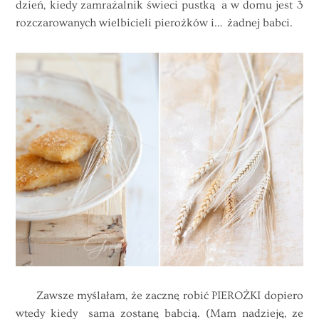
dzień, kiedy zamrażalnik świeci pustką a w domu jest 3
rozczarowanych wielbicieli pierożków i… żadnej babci.
Zawsze myślałam, że zacznę robić PIEROŻKI dopiero
wtedy kiedy sama zostanę babcią. (Mam nadzieję, ze