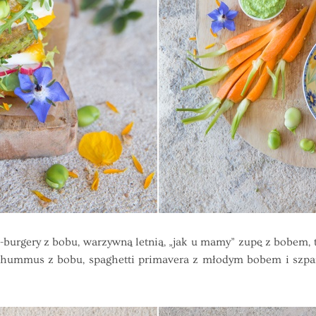
y z bobu, warzywną letnią, „jak u mamy” zupę z bobem, tre
 hummus z bobu, spaghetti primavera z młodym bobem i szpa