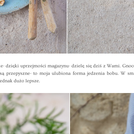
- dzięki uprzejmości magazynu- dzielę się dziś z Wami. Gnocch
ą przepyszne- to moja ulubiona forma jedzenia bobu. W s
ednak dużo lepsze.