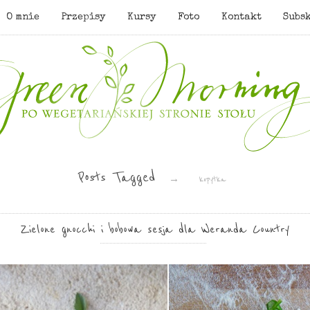
O mnie
Przepisy
Kursy
Foto
Kontakt
Subs
Posts Tagged
→
kopytka
Zielone gnocchi i bobowa sesja dla Weranda Country