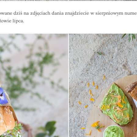
owane dziś na zdjęciach dania znajdziecie w sierpniowym nu
owie lipca.