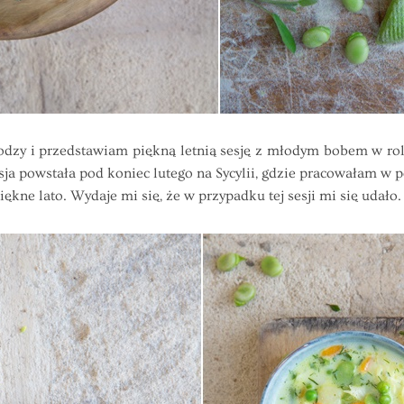
i przedstawiam piękną letnią sesję z młodym bobem w roli
a powstała pod koniec lutego na Sycylii, gdzie pracowałam w po
ękne lato. Wydaje mi się, że w przypadku tej sesji mi się udało.