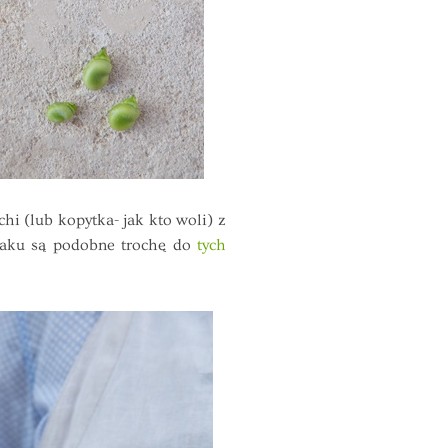
i (lub kopytka- jak kto woli) z
maku są podobne trochę do
tych