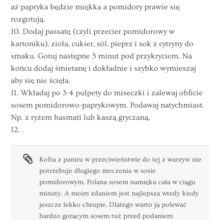
aż papryka będzie miękka a pomidory prawie się
rozgotują.
10. Dodaj passatę (czyli przecier pomidorowy w
kartoniku), zioła, cukier, sól, pieprz i sok z cytryny do
smaku. Gotuj następne 5 minut pod przykryciem. Na
końcu dodaj śmietanę i dokładnie i szybko wymieszaj
aby się nie ścięła.
11. Wkładaj po 3-4 pulpety do miseczki i zalewaj obficie
sosem pomidorowo-paprykowym. Podawaj natychmiast.
Np. z ryżem basmati lub kaszą gryczaną.
12. .
Kofta z paniru w przeciwieństwie do tej z warzyw nie
potrzebuje długiego moczenia w sosie
pomidorowym. Polana sosem namięka cała w ciągu
minuty. A moim zdaniem jest najlepsza wtedy kiedy
jeszcze lekko chrupie. Dlatego warto ją polewać
bardzo gorącym sosem tuż przed podaniem