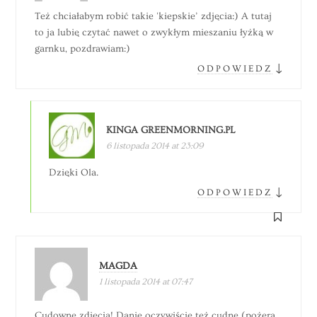
Też chciałabym robić takie 'kiepskie’ zdjęcia:) A tutaj
to ja lubię czytać nawet o zwykłym mieszaniu łyżką w
garnku, pozdrawiam:)
↓
ODPOWIEDZ
KINGA GREENMORNING.PL
6 listopada 2014 at 23:09
Dzięki Ola.
↓
ODPOWIEDZ
MAGDA
1 listopada 2014 at 07:47
Cudowne zdjęcia! Danie oczywiście też cudne (pożera