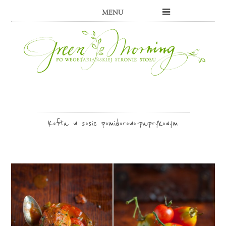
MENU
Kofta w sosie pomidorowo-paprykowym