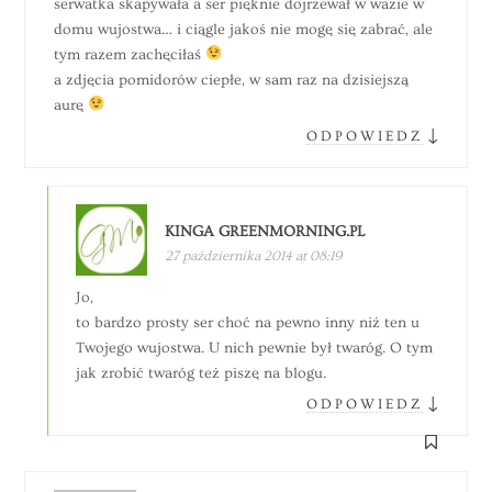
serwatka skapywała a ser pięknie dojrzewał w wazie w
domu wujostwa… i ciągle jakoś nie mogę się zabrać, ale
tym razem zachęciłaś
a zdjęcia pomidorów ciepłe, w sam raz na dzisiejszą
aurę
↓
ODPOWIEDZ
KINGA GREENMORNING.PL
27 października 2014 at 08:19
Jo,
to bardzo prosty ser choć na pewno inny niż ten u
Twojego wujostwa. U nich pewnie był twaróg. O tym
jak zrobić twaróg też piszę na blogu.
↓
ODPOWIEDZ