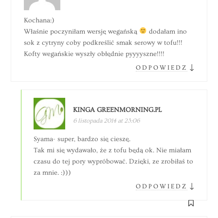
Kochana:)
Właśnie poczyniłam wersję wegańską
dodałam ino
sok z cytryny coby podkreślić smak serowy w tofu!!!
Kofty wegańskie wyszły obłędnie pyyyyszne!!!!
↓
ODPOWIEDZ
KINGA GREENMORNING.PL
6 listopada 2014 at 23:06
Syama- super, bardzo się cieszę.
Tak mi się wydawało, że z tofu będą ok. Nie miałam
czasu do tej pory wypróbować. Dzięki, ze zrobiłaś to
za mnie. :)))
↓
ODPOWIEDZ