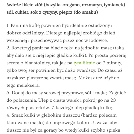
świeże liście ziół (bazylia, oregano, rozmaryn, tymianek)
sól, cukier, sok z cytryny, pieprz (do smaku)
1. Panir na koftę powinien być idealnie ostudzony i
dobrze odciśnięty. Dlatego najlepiej zrobić go dzień
wcześniej i przechowywać przez noc w lodówce.
2. Rozetrzyj panir na blacie ręką na jednolitą masę (taką
aby dało się z niej lepić gładkie kulki). Po prostu pocieraj
serem o blat stolnicy, tak jak na
tym filmie
od 2 minuty,
tylko twój ser powinien być dużo twardszy. Do czasu aż
uzyskasz plastyczną zwartą masę. Możesz też użyć do
tego melaksera.
3. Dodaj do masy serowej przyprawy, sól i mąkę. Zagnieć
do połączenia. Ulep z ciasta wałek i pokrój go na 20
równych plasterków. Z każdego ulep gładką kulkę.
4. Smaż kulki w głębokim tłuszczu (bardzo polecam
klarowane masło) do brązowego koloru. Uważaj aby
tłuszcz nie był za gorący bo wtedy kulki szybko spieką