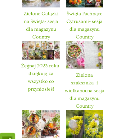
Zielone Gałązki
Święta Pachnące
na Święta- sesja
Cytrusami- sesja
dla magazynu
dla magazynu
Country
Country
Żegnaj 2023 roku-
dziękuję za
Zielona
wszystko co
szakszuka- i
przyniosłeś!
wielkanocna sesja
dla magazynu
Country