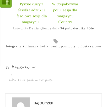
Pyszne curry z
W rzepakowym
fasolką adzuki i
polu- sesja dla
fasolowa sesja dla
magazynu
magazynu…
Country
kategoria
Dania główne
dnia
24 października 2014
fotografia kulinarna
,
kofta
,
panir
,
pomidory
,
pulpety serowe
17 Komentarzy
→
Kofta w sosie pomidorowo-paprykowym
HAJDUCZEK