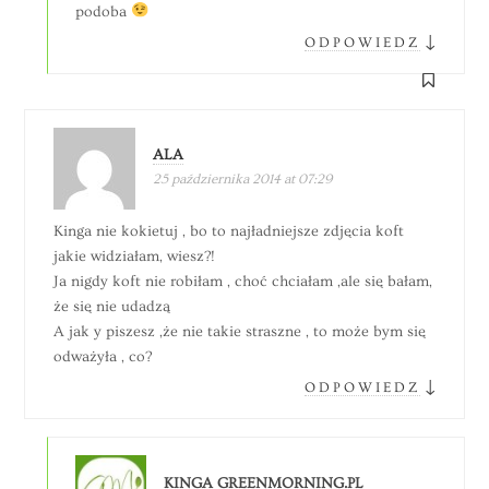
podoba
↓
ODPOWIEDZ
ALA
25 października 2014 at 07:29
Kinga nie kokietuj , bo to najładniejsze zdjęcia koft
jakie widziałam, wiesz?!
Ja nigdy koft nie robiłam , choć chciałam ,ale się bałam,
że się nie udadzą
A jak y piszesz ,że nie takie straszne , to może bym się
odważyła , co?
↓
ODPOWIEDZ
KINGA GREENMORNING.PL