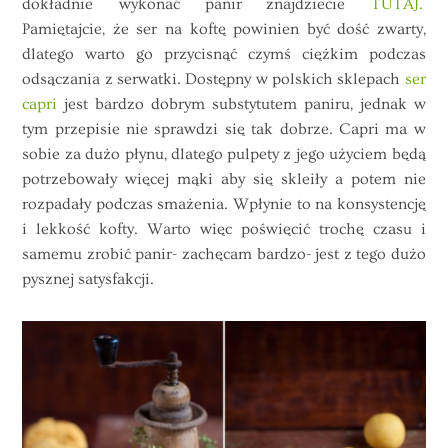
dokładnie wykonać panir znajdziecie
TUTAJ.
Pamiętajcie, że ser na koftę powinien być dość zwarty,
dlatego warto go przycisnąć czymś ciężkim podczas
odsączania z serwatki. Dostępny w polskich sklepach
ser
capri
jest bardzo dobrym substytutem paniru, jednak w
tym przepisie nie sprawdzi się tak dobrze. Capri ma w
sobie za dużo płynu, dlatego pulpety z jego użyciem będą
potrzebowały więcej mąki aby się skleiły a potem nie
rozpadały podczas smażenia. Wpłynie to na konsystencję
i lekkość kofty. Warto więc poświęcić trochę czasu i
samemu zrobić panir- zachęcam bardzo- jest z tego dużo
pysznej satysfakcji.