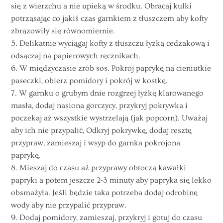
się z wierzchu a nie upieką w środku. Obracaj kulki
potrząsając co jakiś czas garnkiem z tłuszczem aby kofty
zbrązowiły się równomiernie.
5. Delikatnie wyciągaj kofty z tłuszczu łyżką cedzakową i
odsączaj na papierowych ręcznikach.
6. W międzyczasie zrób sos. Pokrój paprykę na cieniutkie
paseczki, obierz pomidory i pokrój w kostkę.
7. W garnku o grubym dnie rozgrzej łyżkę klarowanego
masła, dodaj nasiona gorczycy, przykryj pokrywka i
poczekaj aż wszystkie wystrzelają (jak popcorn). Uważaj
aby ich nie przypalić, Odkryj pokrywkę, dodaj resztę
przypraw, zamieszaj i wsyp do garnka pokrojona
paprykę.
8. Mieszaj do czasu aż przyprawy obtoczą kawałki
papryki a potem jeszcze 2-3 minuty aby papryka się lekko
obsmażyła. Jeśli będzie taka potrzeba dodaj odrobinę
wody aby nie przypalić przypraw.
9. Dodaj pomidory, zamieszaj, przykryj i gotuj do czasu