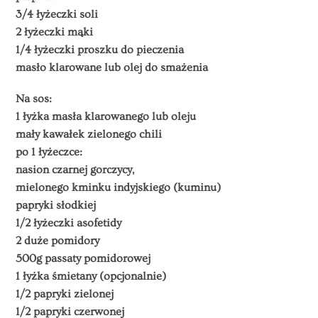
3/4 łyżeczki soli
2 łyżeczki mąki
1/4 łyżeczki proszku do pieczenia
masło klarowane lub olej do smażenia
Na sos:
1 łyżka masła klarowanego lub oleju
mały kawałek zielonego chili
po 1 łyżeczce:
nasion czarnej gorczycy,
mielonego kminku indyjskiego (kuminu)
papryki słodkiej
1/2 łyżeczki asofetidy
2 duże pomidory
500g passaty pomidorowej
1 łyżka śmietany (opcjonalnie)
1/2 papryki zielonej
1/2 papryki czerwonej