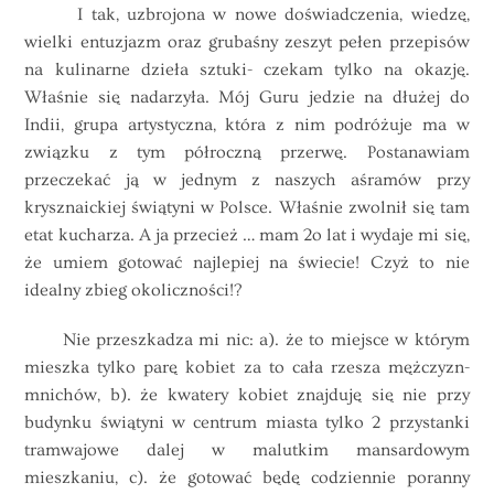
I tak, uzbrojona w nowe doświadczenia, wiedzę,
wielki entuzjazm oraz grubaśny zeszyt pełen przepisów
na kulinarne dzieła sztuki- czekam tylko na okazję.
Właśnie się nadarzyła. Mój Guru jedzie na dłużej do
Indii, grupa artystyczna, która z nim podróżuje ma w
związku z tym półroczną przerwę. Postanawiam
przeczekać ją w jednym z naszych aśramów przy
krysznaickiej świątyni w Polsce. Właśnie zwolnił się tam
etat kucharza. A ja przecież … mam 2o lat i wydaje mi się,
że umiem gotować najlepiej na świecie! Czyż to nie
idealny zbieg okoliczności!?
Nie przeszkadza mi nic: a). że to miejsce w którym
mieszka tylko parę kobiet za to cała rzesza mężczyzn-
mnichów, b). że kwatery kobiet znajduję się nie przy
budynku świątyni w centrum miasta tylko 2 przystanki
tramwajowe dalej w malutkim mansardowym
mieszkaniu, c). że gotować będę codziennie poranny