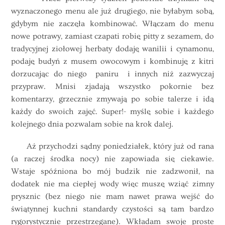
wyznaczonego menu ale już drugiego, nie byłabym sobą,
gdybym nie zaczęła kombinować. Włączam do menu
nowe potrawy, zamiast czapati robię pitty z sezamem, do
tradycyjnej ziołowej herbaty dodaję wanilii i cynamonu,
podaję budyń z musem owocowym i kombinuję z kitri
dorzucając do niego paniru i innych niż zazwyczaj
przypraw. Mnisi zjadają wszystko pokornie bez
komentarzy, grzecznie zmywają po sobie talerze i idą
każdy do swoich zajęć. Super!- myślę sobie i każdego
kolejnego dnia pozwalam sobie na krok dalej.
Aż przychodzi sądny poniedziałek, który już od rana
(a raczej środka nocy) nie zapowiada się ciekawie.
Wstaje spóźniona bo mój budzik nie zadzwonił, na
dodatek nie ma ciepłej wody więc muszę wziąć zimny
prysznic (bez niego nie mam nawet prawa wejść do
świątynnej kuchni standardy czystości są tam bardzo
rygorystycznie przestrzegane). Wkładam swoje proste