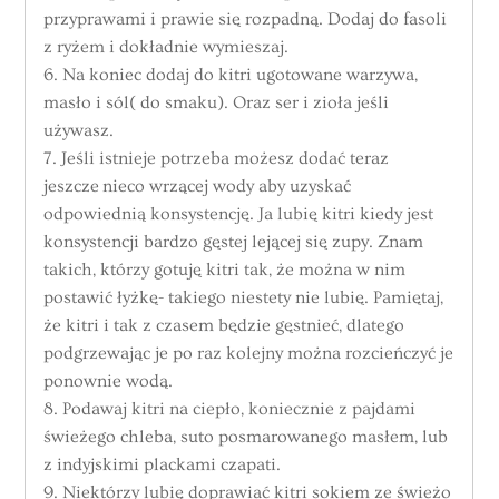
przyprawami i prawie się rozpadną. Dodaj do fasoli
z ryżem i dokładnie wymieszaj.
6. Na koniec dodaj do kitri ugotowane warzywa,
masło i sól( do smaku). Oraz ser i zioła jeśli
używasz.
7. Jeśli istnieje potrzeba możesz dodać teraz
jeszcze nieco wrzącej wody aby uzyskać
odpowiednią konsystencję. Ja lubię kitri kiedy jest
konsystencji bardzo gęstej lejącej się zupy. Znam
takich, którzy gotuję kitri tak, że można w nim
postawić łyżkę- takiego niestety nie lubię. Pamiętaj,
że kitri i tak z czasem będzie gęstnieć, dlatego
podgrzewając je po raz kolejny można rozcieńczyć je
ponownie wodą.
8. Podawaj kitri na ciepło, koniecznie z pajdami
świeżego chleba, suto posmarowanego masłem, lub
z indyjskimi plackami czapati.
9. Niektórzy lubię doprawiać kitri sokiem ze świeżo