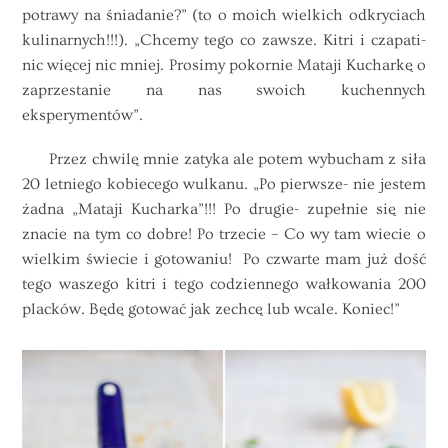
potrawy na śniadanie?” (to o moich wielkich odkryciach
kulinarnych!!!). „Chcemy tego co zawsze. Kitri i czapati-
nic więcej nic mniej. Prosimy pokornie Mataji Kucharkę o
zaprzestanie na nas swoich kuchennych
eksperymentów”.
Przez chwilę mnie zatyka ale potem wybucham z siła
20 letniego kobiecego wulkanu. „Po pierwsze- nie jestem
żadna „Mataji Kucharka”!!! Po drugie- zupełnie się nie
znacie na tym co dobre! Po trzecie – Co wy tam wiecie o
wielkim świecie i gotowaniu! Po czwarte mam już dość
tego waszego kitri i tego codziennego wałkowania 200
placków. Będę gotować jak zechcę lub wcale. Koniec!”