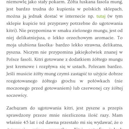
niemowlę jako stały pokarm. Żółta łuskana fasola mung,
jest bardzo trudna do kupienia w polskich sklepach,
można ją jednak dostać w internecie np.
tutaj
(w tym
sklepie kupicie też przyprawy potrzebne do ugotowania
kitri). Nie przypomina w smaku zielonego mungu, jest od
niej delikatniejsza, o lekko orzechowym aromacie. To
moja ulubiona fasolka- bardzo lekko strawna, delikatna,
pyszna. Niczym nie przypomina jakiejkolwiek znanej w
Polsce fasoli. Kitri gotowane z dodatkiem żółtego mungu
jest kremowe i rozpływa się w ustach. Polecam bardzo.
Jeśli musicie żółty mung czymś zastąpić to użyjcie dobrze
rozgotowanego żółtego grochu w połówkach (nie
moczonego przed gotowaniem) lub czerwonej czy żółtej
soczewicy.
Zachęcam do ugotowania kitri, jest pyszne a przepis
sprawdzony przeze mnie niezliczona ilość razy. Mam
właśnie 45 lat i od dawna przestało mi się wydawać, że o