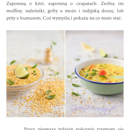
Zapomną o kitri, zapomną o czapatach. Zrobię im
muffiny, naleśniki, gofry a może i indyjską doszę, lub
pitty z humusem. Coś wymyślę i pokażę na co mnie stać.
Przez pierwszy tydzień pokornie trzymam się