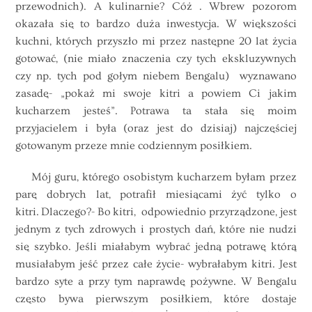
przewodnich). A kulinarnie? Cóż . Wbrew pozorom
okazała się to bardzo duża inwestycja. W większości
kuchni, których przyszło mi przez następne 20 lat życia
gotować, (nie miało znaczenia czy tych ekskluzywnych
czy np. tych pod gołym niebem Bengalu) wyznawano
zasadę- „pokaż mi swoje kitri a powiem Ci jakim
kucharzem jesteś”. Potrawa ta stała się moim
przyjacielem i była (oraz jest do dzisiaj) najczęściej
gotowanym przeze mnie codziennym posiłkiem.
Mój guru, którego osobistym kucharzem byłam przez
parę dobrych lat, potrafił miesiącami żyć tylko o
kitri. Dlaczego?- Bo kitri, odpowiednio przyrządzone, jest
jednym z tych zdrowych i prostych dań, które nie nudzi
się szybko. Jeśli miałabym wybrać jedną potrawę którą
musiałabym jeść przez całe życie- wybrałabym kitri. Jest
bardzo syte a przy tym naprawdę pożywne. W Bengalu
często bywa pierwszym posiłkiem, które dostaje