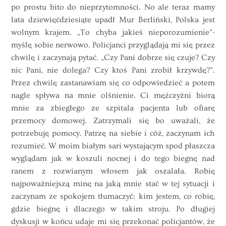
po prostu bito do nieprzytomności. No ale teraz mamy
lata dziewięćdziesiąte upadł Mur Berliński, Polska jest
wolnym krajem. „To chyba jakieś nieporozumienie”-
myślę sobie nerwowo. Policjanci przyglądają mi się przez
chwilę i zaczynają pytać. „Czy Pani dobrze się czuje? Czy
nic Pani, nie dolega? Czy ktoś Pani zrobił krzywdę?”.
Przez chwilę zastanawiam się co odpowiedzieć a potem
nagle spływa na mnie olśnienie. Ci mężczyźni biorą
mnie za zbiegłego ze szpitala pacjenta lub ofiarę
przemocy domowej. Zatrzymali się bo uważali, że
potrzebuję pomocy. Patrzę na siebie i cóż, zaczynam ich
rozumieć. W moim białym sari wystającym spod płaszcza
wyglądam jak w koszuli nocnej i do tego biegnę nad
ranem z rozwianym włosem jak oszalała. Robię
najpoważniejszą minę na jaką mnie stać w tej sytuacji i
zaczynam ze spokojem tłumaczyć: kim jestem, co robię,
gdzie biegnę i dlaczego w takim stroju. Po długiej
dyskusji w końcu udaje mi się przekonać policjantów, że