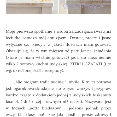
Moje pierwsze spotkanie z osobą zarządzającą świątynią
leciutko ostudza mój entuzjazm. Dostaję proste i jasne
wytyczne co, kiedy i w jakich ilościach mam gotować.
Okazuje się, że w tym miejscu od paru lat na śniadania
(które ja mam właśnie gotować) jada się niezmiennie
tylko 2 potrawy kuchni indyjskiej: KITRI i CZAPATI (i to
wg. określonej ściśle receptury).
„Nie mogłam trafić nudniej”- myślę. Kitri to potrawa
jednogarnkowa składająca się z ryżu, warzyw i przypraw
bardzo często z dodatkiem jednej z indyjskich łuskanych
fasolek ( dużo lżej strawnych niż nasze). Nazywana jest
w Indiach „ucztą biedaków” – jedzona jednak przez
wszystkie klasy społeczne jako posiłek prosty zdrowy i