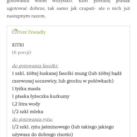
gotowaniu wiem wszystko. Kitri potrafię jednak
ugotować dobrze, tak samo jak czapati- ale o nich już
następnym razem.
Print Friendly
KITRI
(6 porcji)
do gotowania fasolki:
1 szkl. żółtej łuskanej fasolki mung (lub żółtej bądź
czerwonej soczewicy, lub grochu w połówkach)
1 łyżka masła
1 płaska łyżeczka kurkumy
1,2 litra wody
1/2 szkl mleka
do gotowania ryżu:
1/2 szkl. ryżu jaśminowego (lub takiego jakiego
używasz do dobrego risotto)