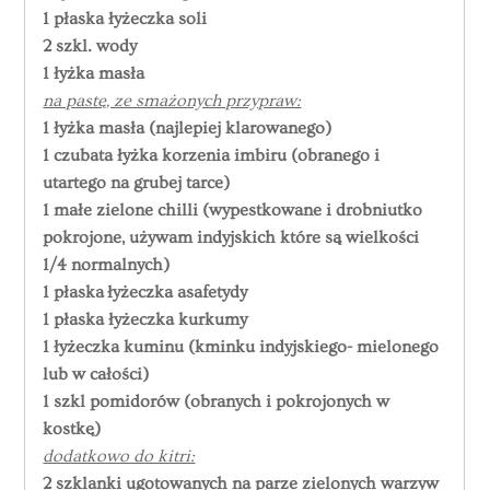
1 płaska łyżeczka soli
2 szkl. wody
1 łyżka masła
na pastę, ze smażonych przypraw:
1 łyżka masła (najlepiej klarowanego)
1 czubata łyżka korzenia imbiru (obranego i
utartego na grubej tarce)
1 małe zielone chilli (wypestkowane i drobniutko
pokrojone, używam indyjskich które są wielkości
1/4 normalnych)
1 płaska łyżeczka asafetydy
1 płaska łyżeczka kurkumy
1 łyżeczka kuminu (kminku indyjskiego- mielonego
lub w całości)
1 szkl pomidorów (obranych i pokrojonych w
kostkę)
dodatkowo do kitri:
2 szklanki ugotowanych na parze zielonych warzyw