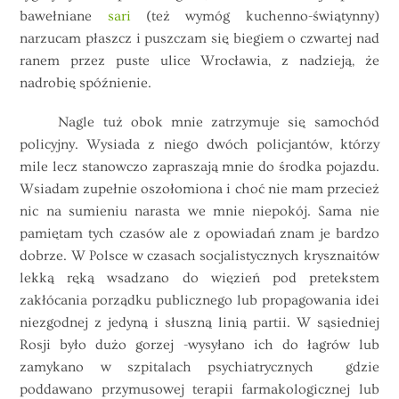
bawełniane
sari
(też wymóg kuchenno-świątynny)
narzucam płaszcz i puszczam się biegiem o czwartej nad
ranem przez puste ulice Wrocławia, z nadzieją, że
nadrobię spóźnienie.
Nagle tuż obok mnie zatrzymuje się samochód
policyjny. Wysiada z niego dwóch policjantów, którzy
mile lecz stanowczo zapraszają mnie do środka pojazdu.
Wsiadam zupełnie oszołomiona i choć nie mam przecież
nic na sumieniu narasta we mnie niepokój. Sama nie
pamiętam tych czasów ale z opowiadań znam je bardzo
dobrze. W Polsce w czasach socjalistycznych krysznaitów
lekką ręką wsadzano do więzień pod pretekstem
zakłócania porządku publicznego lub propagowania idei
niezgodnej z jedyną i słuszną linią partii. W sąsiedniej
Rosji było dużo gorzej -wysyłano ich do łagrów lub
zamykano w szpitalach psychiatrycznych gdzie
poddawano przymusowej terapii farmakologicznej lub