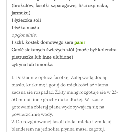
(brokułów, fasolki szparagowej, liści szpinaku,
jarmużu)
1 łyżeczka soli
1 łyżka masła
opcjonalnie:
1 szkl. kostek domowego sera
panir
Garść siekanych świeżych ziół (może być kolendra,
pietruszka lub inne ulubione)
cytryna lub limonka
1. Dokładnie opłucz fasolkę. Zalej wodą dodaj
masło, kurkumę i gotuj do miękkości aż ziarna
zaczną się rozpadać. Żółty mung rozgotuje się w 25-
30 minut, inne grochy dużo dłużej. W czasie
gotowania zbieraj pianę wydobywającą się na
powierzchnię wody.
2. Do rozgotowanej fasoli dodaj mleko i zmiksuj
blenderem na jednolitą płynna masę, zagotuj.