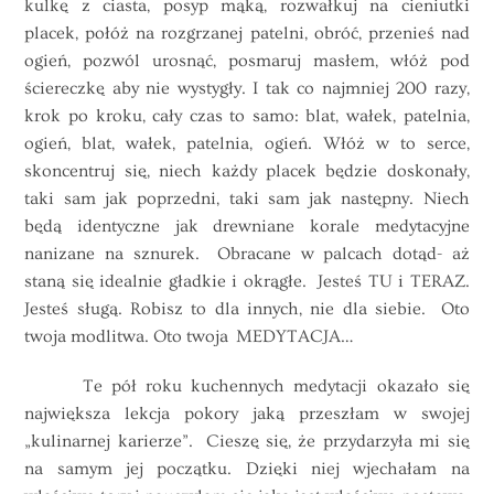
kulkę z ciasta, posyp mąką, rozwałkuj na cieniutki
placek, połóż na rozgrzanej patelni, obróć, przenieś nad
ogień, pozwól urosnąć, posmaruj masłem, włóż pod
ściereczkę aby nie wystygły. I tak co najmniej 200 razy,
krok po kroku, cały czas to samo: blat, wałek, patelnia,
ogień, blat, wałek, patelnia, ogień. Włóż w to serce,
skoncentruj się, niech każdy placek będzie doskonały,
taki sam jak poprzedni, taki sam jak następny. Niech
będą identyczne jak drewniane korale medytacyjne
nanizane na sznurek. Obracane w palcach dotąd- aż
staną się idealnie gładkie i okrągłe. Jesteś TU i TERAZ.
Jesteś sługą. Robisz to dla innych, nie dla siebie. Oto
twoja modlitwa. Oto twoja MEDYTACJA…
Te pół roku kuchennych medytacji okazało się
największa lekcja pokory jaką przeszłam w swojej
„kulinarnej karierze”. Cieszę się, że przydarzyła mi się
na samym jej początku. Dzięki niej wjechałam na