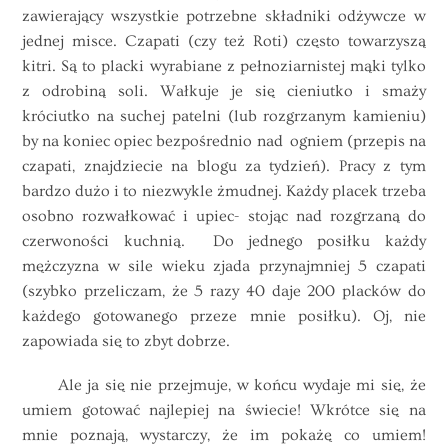
zawierający wszystkie potrzebne składniki odżywcze w
jednej misce. Czapati (czy też Roti) często towarzyszą
kitri. Są to placki wyrabiane z pełnoziarnistej mąki tylko
z odrobiną soli. Wałkuje je się cieniutko i smaży
króciutko na suchej patelni (lub rozgrzanym kamieniu)
by na koniec opiec bezpośrednio nad ogniem (przepis na
czapati, znajdziecie na blogu za tydzień). Pracy z tym
bardzo dużo i to niezwykle żmudnej. Każdy placek trzeba
osobno rozwałkować i upiec- stojąc nad rozgrzaną do
czerwoności kuchnią. Do jednego posiłku każdy
mężczyzna w sile wieku zjada przynajmniej 5 czapati
(szybko przeliczam, że 5 razy 40 daje 200 placków do
każdego gotowanego przeze mnie posiłku). Oj, nie
zapowiada się to zbyt dobrze.
Ale ja się nie przejmuje, w końcu wydaje mi się, że
umiem gotować najlepiej na świecie! Wkrótce się na
mnie poznają, wystarczy, że im pokażę co umiem!