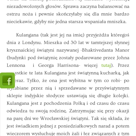
niezadowolonych głosów. Sprawa zaczyna balansować na
ostrzu noża i pewnie skończyłaby się dla mnie bardzo
nieciekawie, gdyby nie jedna starsza wspaniała mniszka.
Kulangana (tak jest jej na imię) przyjeżdża któregoś
dnia z Londynu. Mieszka od 30 lat w tamtejszej słynnej
krysznaickiej świątyni nazywanej -Bhaktivedanta Manor
(budynki pod świątynię zostały podarowane przez Johna
Lennona i Georga Harrisona- więcej
tutaj
). Przez
wszystkie te lata Kulangana jest świątynną kucharką, jak
ja teraz. Tylko, że ona jest wybitna w tym co robi- po
wyrabiane przez nią i sprzedawane w przyświątynnym
sklepie indyjskie słodycze ustawiają się długie kolejki.
Kulangana jest z pochodzenia Polką i od czasu do czasu
odwiedza tu swoją rodzinę. Zatrzymując się przy okazji
na parę dni we Wrocławskiej świątyni. Tak się składa, że
jest świadkiem jednej z poniedziałkowych narad a potem
wieczorem wysłuchuje moich żali i łez związanych z tym