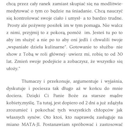
chcą przez cały ranek zamiast skupiać się na modlitwie-
medytować o tym co będzie na śniadanie. Chcą nauczyć
się kontrolować swoje ciało i umysł- a to bardzo trudne.
Prosty ale pożywny posiłek im w tym pomaga. Nie walcz
z nimi, przyjmij to z pokorą, pomóż im. Jesteś tu po to
aby im służyć a nie po to aby oni jedli i chwalili twoje
„wspaniałe dzieła kulinarne”. Gotowanie to służba- nie
show z Tobą w roli głównej- uwierz mi, robię to od 30
lat. Zmień swoje podejście a zobaczysz, że wszystko się
ułoży.”
Tłumaczy i przekonuje, argumentuje i wyjaśnia,
dyskutuje i pociesza tak długo aż w końcu do mnie
dociera. Dzięki Ci Panie Boże za starsze mądre
kobiety,myślę. Ta tutaj, jest dopiero od 2 dni a już zdążyła
zrozumieć i pokochać tych wszystkich chłopców jak
własnych synów. Oto ktoś, kto naprawdę zasługuje na
miano MATA-JI. Postanawiam spróbować i zastosować