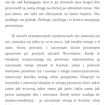
się do rad Kulangany. Jest w jej słowach moc kogoś kto
przeszedł tą samą drogę na której ja utknęłam teraz. Nie
jest łatwo, ale nikt nie obiecywał, że łatwo będzie. Nie
poddaje się jednak. Próbuję i próbuję i w końcu następuje
przemiana.
W moich zewnętrznych czynnościach nie zmienia się
nic, zmienia się tylko to co w sercu. Jak zwykle wstaje o 4
rano, biorę prysznic i zaczynam dzień porannym
spacerem po pustych ulicach Wrocławia. Kiedy w
świątyni rozpoczynają się pierwsze nabożeństwa ja
zaczynam swoje rytuały w kuchni: umyć i pokroić
warzywa, przebrać ryż i usunąć z niego zanieczyszczenia,
namoczyć fasolkę mung, utłuc przyprawy. Połączyć to
wszystko i stworzyć idealne w swojej prostocie kitri, takie
same jak wczoraj, takie same jak jutro, takie same jak
przez następne dni i miesiące. Kiedy mnisi siadają do
mantra-medytacji – ja zaczynam swoją w kuchni: ulep