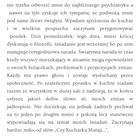
nie trzeba odwozić mnie do najbliższego psychiatryka a
nawet na tyle zyskuje ich sympatię, ze podwożą mnie
pod same drzwi świątyni. Wpadam spóźniona do kuchni
i w wielkim pospiechu zaczynam przygotowywać
posiłek. Dziś poniedziałek, tego dnia, mnisi krócej
dyskutują o filozofii, śniadanie jest wcześniej bo po nim
następuje cotygodniowa narada. Świątynna narada to czas
kiedy wszyscy mieszkający w aśramie mogą opowiedzieć
o swoich bolączkach, problemach i propozycjach zmian.
Każdy ma prawo głosu i zostaje wysłuchany przez
społeczność. Po szaleńczym poranku w kuchni siadam
razem ze wszystkim w dużej sali z nadzieją, że w końcu
usłyszę jakieś dobre słowo nt. moich zmian w
jadłospisie. Nie doczekuję się jednak żadnych pochwał
za to jeden po drugim mnisi z pokorą lecz stanowczo
wypowiadają się na temat moich śniadań. Zaczynają
bardzo miło, od słów „Czy Kucharka Mataji…”.