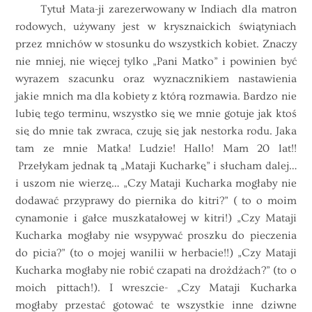
Tytuł Mata-ji zarezerwowany w Indiach dla matron
rodowych, używany jest w krysznaickich świątyniach
przez mnichów w stosunku do wszystkich kobiet. Znaczy
nie mniej, nie więcej tylko „Pani Matko” i powinien być
wyrazem szacunku oraz wyznacznikiem nastawienia
jakie mnich ma dla kobiety z którą rozmawia. Bardzo nie
lubię tego terminu, wszystko się we mnie gotuje jak ktoś
się do mnie tak zwraca, czuję się jak nestorka rodu. Jaka
tam ze mnie Matka! Ludzie! Hallo! Mam 20 lat!!
Przełykam jednak tą „Mataji Kucharkę” i słucham dalej…
i uszom nie wierzę… „Czy Mataji Kucharka mogłaby nie
dodawać przyprawy do piernika do kitri?” ( to o moim
cynamonie i gałce muszkatałowej w kitri!) „Czy Mataji
Kucharka mogłaby nie wsypywać proszku do pieczenia
do picia?” (to o mojej wanilii w herbacie!!) „Czy Mataji
Kucharka mogłaby nie robić czapati na drożdżach?” (to o
moich pittach!). I wreszcie- „Czy Mataji Kucharka
mogłaby przestać gotować te wszystkie inne dziwne