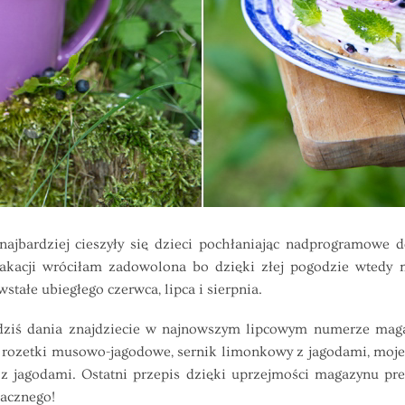
ardziej cieszyły się dzieci pochłaniając nadprogramowe dom
 wakacji wróciłam zadowolona bo dzięki złej pogodzie wtedy
tałe ubiegłego czerwca, lipca i sierpnia.
iś dania znajdziecie w najnowszym lipcowym numerze maga
ozetki musowo-jagodowe, sernik limonkowy z jagodami, moje 
a z jagodami. Ostatni przepis dzięki uprzejmości magazynu pr
macznego!