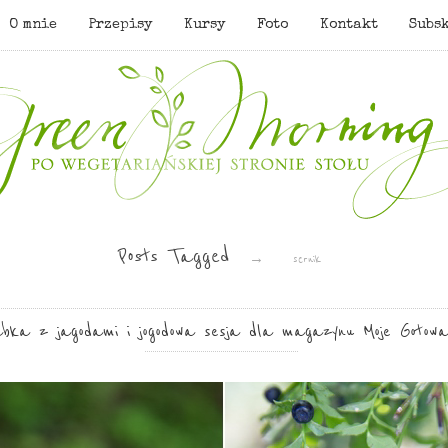
O mnie
Przepisy
Kursy
Foto
Kontakt
Subs
Posts Tagged
→
sernik
bka z jagodami i jogodowa sesja dla magazynu Moje Gotowa