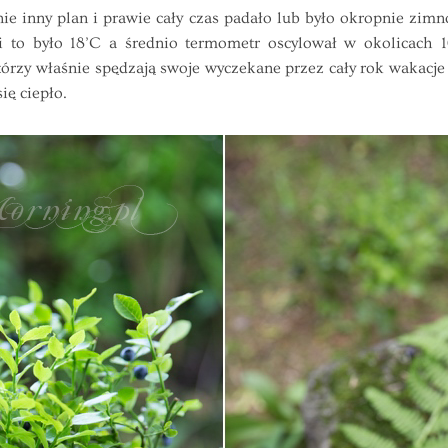
inny plan i prawie cały czas padało lub było okropnie zimn
i to było 18’C a średnio termometr oscylował w okolicach 
 którzy właśnie spędzają swoje wyczekane przez cały rok waka
się ciepło.