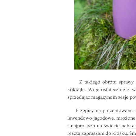
Z takiego obrotu sprawy najb
koktajle. Więc ostatecznie z
sprzedając magazynom sesje pows
Przepisy na prezentowane dz
lawendowo-jagodowe, mrożone r
i najprostsza na świecie babk
resztę zapraszam do kiosku. S