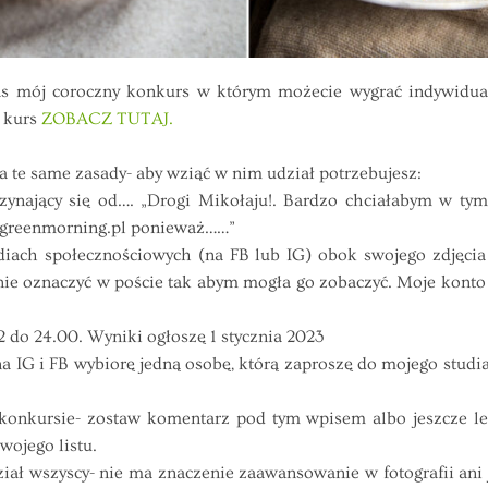
 mój coroczny konkurs w którym możecie wygrać indywidualny
a kurs
ZOBACZ TUTAJ.
 te same zasady- aby wziąć w nim udział potrzebujesz:
aczynający się od…. „Drogi Mikołaju!. Bardzo chciałabym w ty
greenmorning.pl
ponieważ……”
diach społecznościowych (na FB lub IG) obok swojego zdjęcia
ie oznaczyć w poście tak abym mogła go zobaczyć. Moje konto
 do 24.00. Wyniki ogłoszę 1 stycznia 2023
 IG i FB wybiorę jedną osobę, którą zaproszę do mojego studia
w konkursie- zostaw komentarz pod tym wpisem albo jeszcze l
wojego listu.
ał wszyscy- nie ma znaczenie zaawansowanie w fotografii ani 