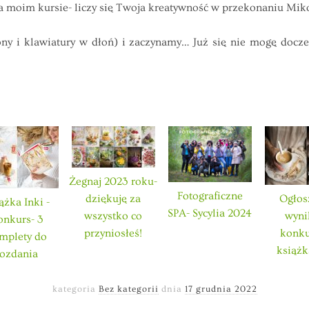
 na moim kursie- liczy się Twoja kreatywność w przekonaniu Mik
fony i klawiatury w dłoń) i zaczynamy… Już się nie mogę docze
Żegnaj 2023 roku-
Fotograficzne
dziękuję za
Ogłos
ążka Inki -
SPA- Sycylia 2024
wszystko co
wyn
onkurs- 3
przyniosłeś!
konku
mplety do
książk
rozdania
kategoria
Bez kategorii
dnia
17 grudnia 2022