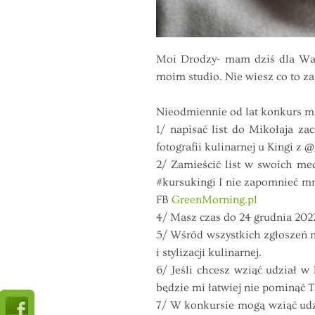
Moi Drodzy- mam dziś dla Was
moim studio. Nie wiesz co to z
Nieodmiennie od lat konkurs ma
1/ napisać list do Mikołaja z
fotografii kulinarnej u Kingi z
@
2/ Zamieścić list w swoich me
#kursukingi
I nie zapomnieć mn
FB
GreenMorning.pl
4/ Masz czas do 24 grudnia 2022
5/ Wśród wszystkich zgłoszeń na
i stylizacji kulinarnej.
6/ Jeśli chcesz wziąć udział 
będzie mi łatwiej nie pominąć T
7/ W konkursie mogą wziąć udzi