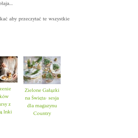
ołaja…
kać aby przeczytać te wszystkie
zenie
Zielone Gałązki
ików
na Święta- sesja
rsy z
dla magazynu
ą Inki
Country