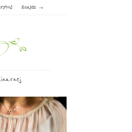
krybuj
Znajdź
inarnej