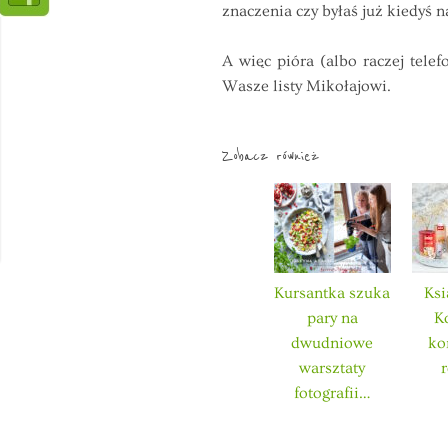
znaczenia czy byłaś już kiedyś
A więc pióra (albo raczej tele
Wasze listy Mikołajowi.
Zobacz również
Kursantka szuka
Ksi
pary na
K
dwudniowe
ko
warsztaty
fotografii…