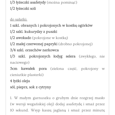
1/3 łyżeczki asafetydy
(można pominąć)
1/2 łyżeczki soli
do sałatki:
1 szkl. obranych i pokrojonych w kostkę ogórków
1/2 szkl. kukurydzy z puszki
1/2 awokado
(pokrojone w kostkę)
1/2 małej czerwonej papryki
(drobno pokrojonej)
3/4 szkl. orzechów nerkowca
1/3 szkl. pokrojonych łodyg selera
(zwykłego, nie
naciowego)
5cm kawałek pora
(zielona część, pokrojony w
cieniutkie plasterki)
4 łyżki oleju
sól, pieprz, sok z cytryny
1. W małym garnuszku o grubym dnie rozgrzej masło
(w wersji wegańskiej olej) dodaj asafetydę i smaż przez
10 sekund. Wsyp kaszę jaglaną i smaż przez minutę