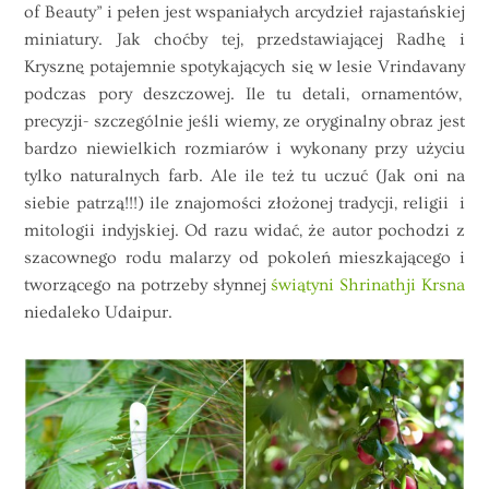
of Beauty” i pełen jest wspaniałych arcydzieł rajastańskiej
miniatury. Jak choćby tej, przedstawiającej Radhę i
Krysznę potajemnie spotykających się w lesie Vrindavany
podczas pory deszczowej. Ile tu detali, ornamentów,
precyzji- szczególnie jeśli wiemy, ze oryginalny obraz jest
bardzo niewielkich rozmiarów i wykonany przy użyciu
tylko naturalnych farb. Ale ile też tu uczuć (Jak oni na
siebie patrzą!!!) ile znajomości złożonej tradycji, religii i
mitologii indyjskiej. Od razu widać, że autor pochodzi z
szacownego rodu malarzy od pokoleń mieszkającego i
tworzącego na potrzeby słynnej
świątyni Shrinathji Krsna
niedaleko Udaipur.