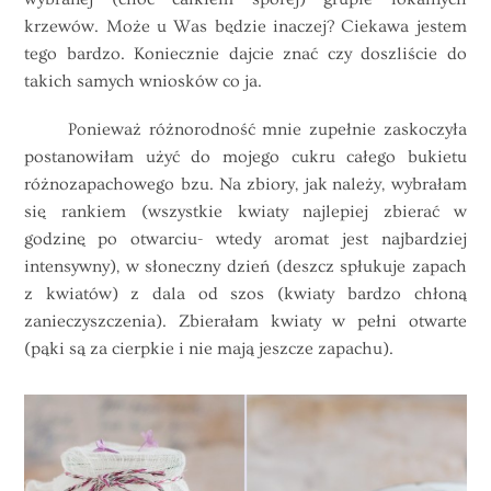
krzewów. Może u Was będzie inaczej? Ciekawa jestem
tego bardzo. Koniecznie dajcie znać czy doszliście do
takich samych wniosków co ja.
Ponieważ różnorodność mnie zupełnie zaskoczyła
postanowiłam użyć do mojego cukru całego bukietu
różnozapachowego bzu. Na zbiory, jak należy, wybrałam
się rankiem (wszystkie kwiaty najlepiej zbierać w
godzinę po otwarciu- wtedy aromat jest najbardziej
intensywny), w słoneczny dzień (deszcz spłukuje zapach
z kwiatów) z dala od szos (kwiaty bardzo chłoną
zanieczyszczenia). Zbierałam kwiaty w pełni otwarte
(pąki są za cierpkie i nie mają jeszcze zapachu).