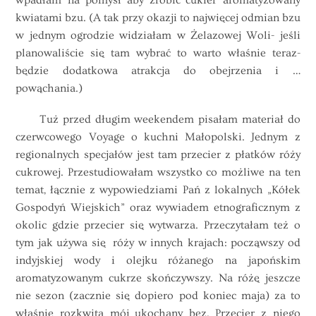
wpadłam na pomysł aby zrobić cukier aromatyzowany
kwiatami bzu. (A tak przy okazji to najwięcej odmian bzu
w jednym ogrodzie widziałam w Żelazowej Woli- jeśli
planowaliście się tam wybrać to warto właśnie teraz-
będzie dodatkowa atrakcja do obejrzenia i …
powąchania.)
Tuż przed długim weekendem pisałam materiał do
czerwcowego Voyage o kuchni Małopolski. Jednym z
regionalnych specjałów jest tam przecier z płatków róży
cukrowej. Przestudiowałam wszystko co możliwe na ten
temat, łącznie z wypowiedziami Pań z lokalnych „Kółek
Gospodyń Wiejskich” oraz wywiadem etnograficznym z
okolic gdzie przecier się wytwarza. Przeczytałam też o
tym jak używa się róży w innych krajach: począwszy od
indyjskiej wody i olejku różanego na japońskim
aromatyzowanym cukrze skończywszy. Na różę jeszcze
nie sezon (zacznie się dopiero pod koniec maja) za to
właśnie rozkwita mój ukochany bez. Przecier z niego