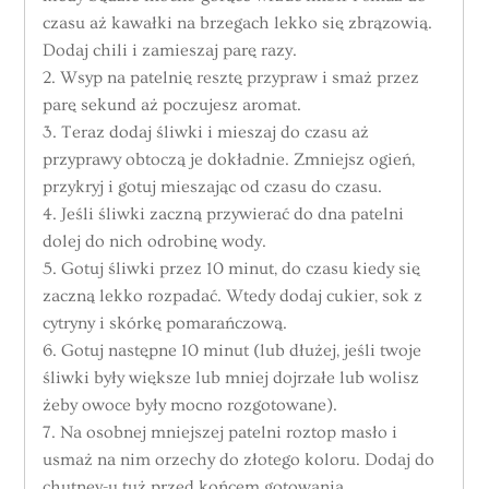
czasu aż kawałki na brzegach lekko się zbrązowią.
Dodaj chili i zamieszaj parę razy.
2. Wsyp na patelnię resztę przypraw i smaż przez
parę sekund aż poczujesz aromat.
3. Teraz dodaj śliwki i mieszaj do czasu aż
przyprawy obtoczą je dokładnie. Zmniejsz ogień,
przykryj i gotuj mieszając od czasu do czasu.
4. Jeśli śliwki zaczną przywierać do dna patelni
dolej do nich odrobinę wody.
5. Gotuj śliwki przez 10 minut, do czasu kiedy się
zaczną lekko rozpadać. Wtedy dodaj cukier, sok z
cytryny i skórkę pomarańczową.
6. Gotuj następne 10 minut (lub dłużej, jeśli twoje
śliwki były większe lub mniej dojrzałe lub wolisz
żeby owoce były mocno rozgotowane).
7. Na osobnej mniejszej patelni roztop masło i
usmaż na nim orzechy do złotego koloru. Dodaj do
chutney-u tuż przed końcem gotowania.