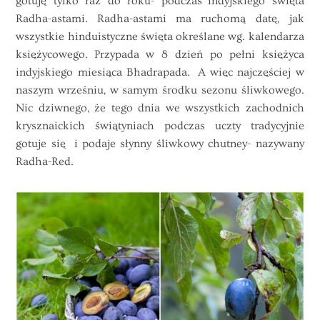
gotuję tylko raz do roku- podczas indyjskiego święta
Radha-astami. Radha-astami ma ruchomą datę, jak
wszystkie hinduistyczne święta określane wg. kalendarza
księżycowego. Przypada w 8 dzień po pełni księżyca
indyjskiego miesiąca Bhadrapada. A więc najczęściej w
naszym wrześniu, w samym środku sezonu śliwkowego.
Nic dziwnego, że tego dnia we wszystkich zachodnich
krysznaickich świątyniach podczas uczty tradycyjnie
gotuje się i podaje słynny śliwkowy chutney- nazywany
Radha-Red.