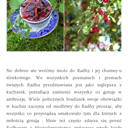
No dobrze ale wróćmy może do Radhy i jej chutney-u
śliwkowego. We wszystkich poematach i pismach
świętych Radha przedstawiana jest jako najlepsza z
kucharek, potrafiąca zamienić wszystko co gotuje w
ambrozję. Wiele pobożnych hindusek swoje obowiązki
w kuchni zaczyna od modlitwy do Radhy prosząc, aby
wszystko co przyrządzą smakowało tym dla których z
miłością gotują . Mnie też często zdarza się prosić
Radharani o błogosławieństwa, zwłaszcza wtedy kiedy