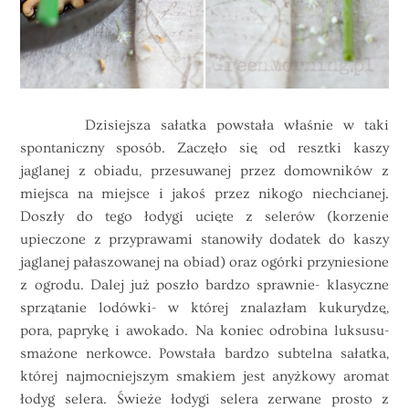
Dzisiejsza sałatka powstała właśnie w taki
spontaniczny sposób. Zaczęło się od resztki kaszy
jaglanej z obiadu, przesuwanej przez domowników z
miejsca na miejsce i jakoś przez nikogo niechcianej.
Doszły do tego łodygi ucięte z selerów (korzenie
upieczone z przyprawami stanowiły dodatek do kaszy
jaglanej pałaszowanej na obiad) oraz ogórki przyniesione
z ogrodu. Dalej już poszło bardzo sprawnie- klasyczne
sprzątanie lodówki- w której znalazłam kukurydzę,
pora, paprykę i awokado. Na koniec odrobina luksusu-
smażone nerkowce. Powstała bardzo subtelna sałatka,
której najmocniejszym smakiem jest anyżkowy aromat
łodyg selera. Świeże łodygi selera zerwane prosto z