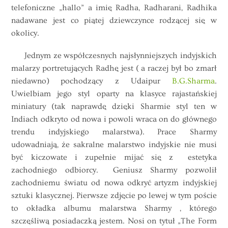
telefoniczne „hallo” a imię Radha, Radharani, Radhika
nadawane jest co piątej dziewczynce rodzącej się w
okolicy.
Jednym ze współczesnych najsłynniejszych indyjskich
malarzy portretujących Radhę jest ( a raczej był bo zmarł
niedawno) pochodzący z Udaipur
B.G.Sharma
.
Uwielbiam jego styl oparty na klasyce rajastańskiej
miniatury (tak naprawdę dzięki Sharmie styl ten w
Indiach odkryto od nowa i powoli wraca on do głównego
trendu indyjskiego malarstwa). Prace Sharmy
udowadniają, że sakralne malarstwo indyjskie nie musi
być kiczowate i zupełnie mijać się z estetyka
zachodniego odbiorcy. Geniusz Sharmy pozwolił
zachodniemu światu od nowa odkryć artyzm indyjskiej
sztuki klasycznej. Pierwsze zdjęcie po lewej w tym poście
to okładka albumu malarstwa Sharmy , którego
szczęśliwą posiadaczką jestem. Nosi on tytuł „The Form