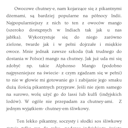
Owocowe chutney-e, nam kojarzące się z pikantnymi
dżemami, są bardziej popularne na północy Indii.
Najpopularniejszy z nich to ten z owoców mango
(szeroko dostępnych w Indiach tak jak u nas
jabłka). Wykorzystuje się do niego zarówno
zielone, twarde jak i w pełni dojrzałe i miękkie
owoce. Mnie jednak zawsze szkoda (tak trudnego do
dostania w Polsce) mango na chutney. Jak już uda mi się
zdobyć np. takie Alphonso Mango (podobno
najpyszniejsze na świecie- z czym zgadzam się w pełni)
to nie w głowie mi gotowanie go i zabijanie jego smaku
dużą ilością pikantnych przypraw. Jeśli nie zjem samego
na surowo, wolę użyć go do lassi lub kulfi (indyjskich
lodów). W ogóle nie przepadam za chutney-ami. Z
jednym wyjątkiem- chutney-em śliwkowy.
Ten lekko pikantny, soczysty i słodki sos śliwkowy