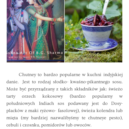
Chutney to bardzo popularne w kuchni indyjskiej
danie. Jest to rodzaj słodko- kwaśno-pikantnego sosu.
Może być przyrządzany z takich składników jak: świeżo
tarty orzech kokosowy (bardzo popularny w
południowych Indiach sos podawany jest do Dosy-
placków z maki ryżowo- fasolowej), świeża kolendra lub
mięta (my bardziej nazwalibyśmy te chutneye pesto),
cebuli i czosnku, pomidorów lub owoców.