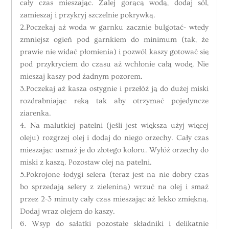
cały czas mieszając. Zalej gorącą wodą, dodaj sól,
zamieszaj i przykryj szczelnie pokrywką.
2.Poczekaj aż woda w garnku zacznie bulgotać- wtedy
zmniejsz ogień pod garnkiem do minimum (tak, że
prawie nie widać płomienia) i pozwól kaszy gotować się
pod przykryciem do czasu aż wchłonie całą wodę. Nie
mieszaj kaszy pod żadnym pozorem.
3.Poczekaj aż kasza ostygnie i przełóż ją do dużej miski
rozdrabniając ręką tak aby otrzymać pojedyncze
ziarenka.
4. Na malutkiej patelni (jeśli jest większa użyj więcej
oleju) rozgrzej olej i dodaj do niego orzechy. Cały czas
mieszając usmaż je do złotego koloru. Wyłóż orzechy do
miski z kaszą. Pozostaw olej na patelni.
5.Pokrojone łodygi selera (teraz jest na nie dobry czas
bo sprzedają selery z zieleniną) wrzuć na olej i smaż
przez 2-3 minuty cały czas mieszając aż lekko zmiękną.
Dodaj wraz olejem do kaszy.
6. Wsyp do sałatki pozostałe składniki i delikatnie