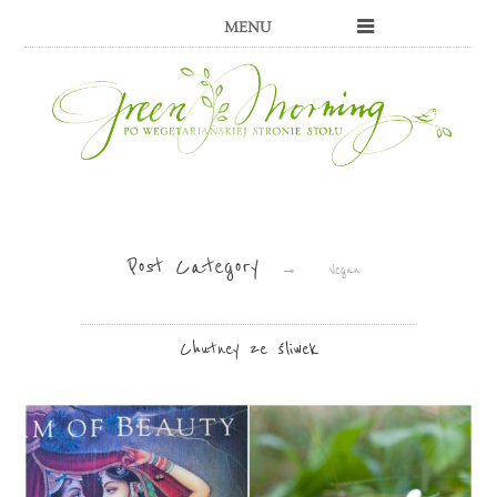
MENU
Post Category
→
Vegan
Chutney ze śliwek