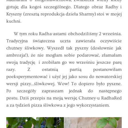
gotuję dla kogoś szczególnego. Dlatego obraz Radhy i
Kryszny (zresztą reprodukcja dzieła Sharmy) stoi w mojej
kuchni.
W tym roku Radha-astami obchodziliśmy 2 września.
Tradycyjna świąteczna uczta zawierała oczywiście
chutney śliwkowy. Wyszedł tak pyszny (dosłownie jak
ambrozja!), że nie mogłam sobie podarować, złamałam
swoją tradycję i zrobiłam go we wrześniu jeszcze parę
razy. Z ostatnią partią postanowiłam
poeksperymentować i użyć jej jako sosu do nowatorskiej
wersji pizzy…śliwkowej. Wow! To dopiero było pyszne.
Po szczegóły zapraszam jednak do następnego
postu. Dziś przepis na moją wersję Chutney-u RadhaRed
a za tydzień pizza śliwkowa z jego wykorzystaniem.