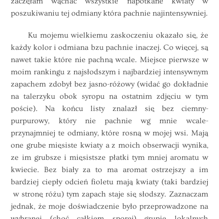
zaczęłam wąchać wszystkie napotkane kwiaty w
poszukiwaniu tej odmiany która pachnie najintensywniej.
Ku mojemu wielkiemu zaskoczeniu okazało się, że
każdy kolor i odmiana bzu pachnie inaczej. Co więcej, są
nawet takie które nie pachną wcale. Miejsce pierwsze w
moim rankingu z najsłodszym i najbardziej intensywnym
zapachem zdobył bez jasno-różowy (widać go dokładnie
na talerzyku obok syropu na ostatnim zdjęciu w tym
poście). Na końcu listy znalazł się bez ciemny-
purpurowy, który nie pachnie wg mnie wcale-
przynajmniej te odmiany, które rosną w mojej wsi. Mają
one grube mięsiste kwiaty a z moich obserwacji wynika,
ze im grubsze i mięsistsze płatki tym mniej aromatu w
kwiecie. Bez biały za to ma aromat ostrzejszy a im
bardziej ciepły odcień fioletu mają kwiaty (taki bardziej
w stronę różu) tym zapach staje się słodszy. Zaznaczam
jednak, że moje doświadczenie było przeprowadzone na
wybranej (choć całkiem sporej) grupie lokalnych