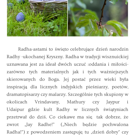
Radha-astami to święto celebrujące dzień narodzin
Radhy -ukochanej Kryszny. Radha w tradycji wisznuickiej
uznawana jest za ideał dwóch uczuć :oddania i miłości-
zarówno tych materialnych jak i tych ważniejszych
skierowanych do Boga. Jej postać przez wieki była
inspiracją dla licznych indyjskich pieśniarzy, poetów,
dramatopisarzy czy malarzy. Szczególnie tych skupiony w
okolicach Vrindavany, Mathury czy Jaypur i
Udaipur gdzie kult Radhy w licznych świątyniach
przetrwał do dziś. Co ciekawe ma się tak dobrze, że
zwrot „Jay Radhe!” („Niech będzie pochwalona
Radha!”) z powodzeniem zastępuję tu „dzień dobry” czy