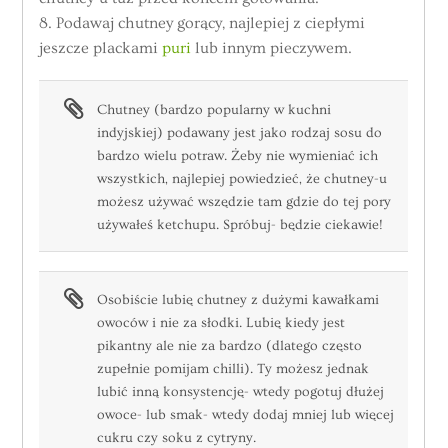
8. Podawaj chutney gorący, najlepiej z ciepłymi
jeszcze plackami
puri
lub innym pieczywem.
Chutney (bardzo popularny w kuchni
indyjskiej) podawany jest jako rodzaj sosu do
bardzo wielu potraw. Żeby nie wymieniać ich
wszystkich, najlepiej powiedzieć, że chutney-u
możesz używać wszędzie tam gdzie do tej pory
używałeś ketchupu. Spróbuj- będzie ciekawie!
Osobiście lubię chutney z dużymi kawałkami
owoców i nie za słodki. Lubię kiedy jest
pikantny ale nie za bardzo (dlatego często
zupełnie pomijam chilli). Ty możesz jednak
lubić inną konsystencję- wtedy pogotuj dłużej
owoce- lub smak- wtedy dodaj mniej lub więcej
cukru czy soku z cytryny.