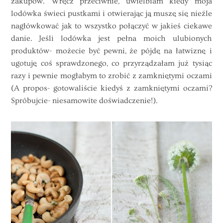
zakupów. Wręcz przeciwnie, uwielbiam kiedy moja
lodówka świeci pustkami i otwierając ją muszę się nieźle
nagłówkować jak to wszystko połączyć w jakieś ciekawe
danie. Jeśli lodówka jest pełna moich ulubionych
produktów- możecie być pewni, że pójdę na łatwiznę i
ugotuję coś sprawdzonego, co przyrządzałam już tysiąc
razy i pewnie mogłabym to zrobić z zamkniętymi oczami
(A propos- gotowaliście kiedyś z zamkniętymi oczami?
Spróbujcie- niesamowite doświadczenie!).